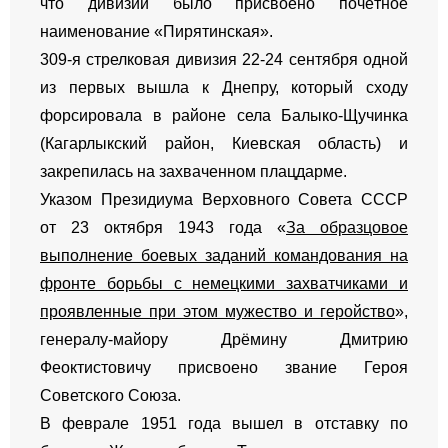
что дивизии было присвоено почётное
наименование «Пирятинская».
309-я стрелковая дивизия 22-24 сентября одной
из первых вышла к Днепру, который сходу
форсировала в районе села Балыко-Щучинка
(Кагарлыкский район, Киевская область) и
закрепилась на захваченном плацдарме.
Указом Президиума Верховного Совета СССР
от 23 октября 1943 года «
За образцовое
выполнение боевых заданий командования на
фронте борьбы с немецкими захватчиками и
проявленные при этом мужество и геройство
»,
генералу-майору Дрёмину Дмитрию
Феоктистовичу присвоено звание Героя
Советского Союза.
В феврале 1951 года вышел в отставку по