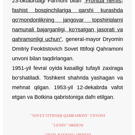
23-oktabrdagi Farmoni bilan
“Frontda nemis-
fashist bosqinchilariga qarshi kurashda
qo‘mondonlikning jangovar topshiriqlarni
namunali bajarganligi, ko‘rsatgan jasorati va
qahramonligi uchun”
, general-mayor Dryomin
Dmitriy Feoktistovich Sovet Ittifoqi Qahramoni
unvoni bilan taqdirlangan.
1951-yil fevral oyida kasalligi tufayli zaxiraga
bo‘shatiladi. Toshkent shahrida yashagan va
mehnat qilgan.
1953-yil 12-dekabrda vafot
etgan va Botkina qabristoniga dafn etilgan.
"SOVET ITTIFOQI QAHRAMONI" UNVONI
"LENIN" ORDENI