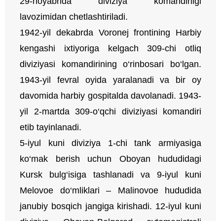
29-noyabrida diviziya komandirligi
lavozimidan chetlashtiriladi.
1942-yil dekabrda Voronej frontining Harbiy
kengashi ixtiyoriga kelgach 309-chi otliq
diviziyasi komandirining o‘rinbosari bo‘lgan.
1943-yil fevral oyida yaralanadi va bir oy
davomida harbiy gospitalda davolanadi. 1943-
yil 2-martda 309-o‘qchi diviziyasi komandiri
etib tayinlanadi.
5-iyul kuni diviziya 1-chi tank armiyasiga
ko‘mak berish uchun Oboyan hududidagi
Kursk bulg‘isiga tashlanadi va 9-iyul kuni
Melovoe do‘mliklari – Malinovoe hududida
janubiy bosqich jangiga kirishadi. 12-iyul kuni