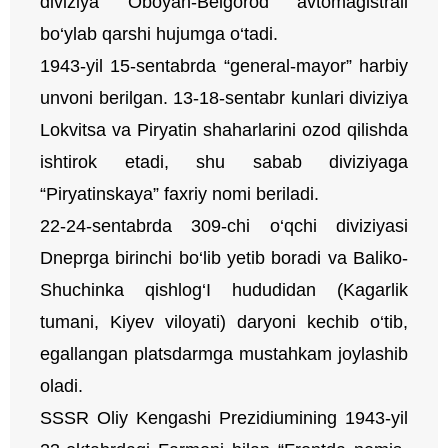
diviziya Oboyan-Belgorod avtomagistrali
bo‘ylab qarshi hujumga o‘tadi.
1943-yil 15-sentabrda “general-mayor” harbiy
unvoni berilgan. 13-18-sentabr kunlari diviziya
Lokvitsa va Piryatin shaharlarini ozod qilishda
ishtirok etadi, shu sabab diviziyaga
“Piryatinskaya” faxriy nomi beriladi.
22-24-sentabrda 309-chi o‘qchi diviziyasi
Dneprga birinchi bo‘lib yetib boradi va Baliko-
Shuchinka qishlog‘I hududidan (Kagarlik
tumani, Kiyev viloyati) daryoni kechib o‘tib,
egallangan platsdarmga mustahkam joylashib
oladi.
SSSR Oliy Kengashi Prezidiumining 1943-yil