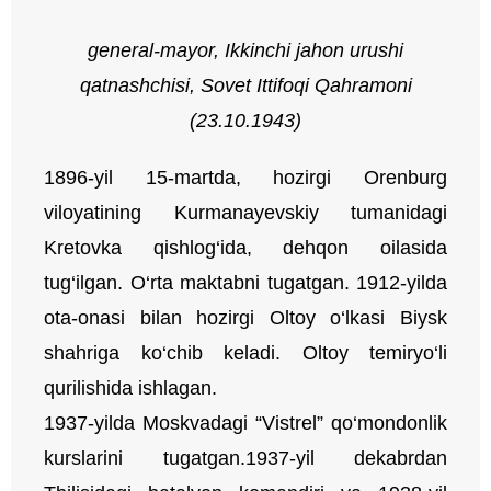
general-mayor, Ikkinchi jahon urushi
qatnashchisi,
Sovet Ittifoqi Qahramoni
(23.10.1943)
1896-yil 15-martda, hozirgi Orenburg
viloyatining Kurmanayevskiy tumanidagi
Kretovka qishlog‘ida, dehqon oilasida
tug‘ilgan. O‘rta maktabni tugatgan. 1912-yilda
ota-onasi bilan hozirgi Oltoy o‘lkasi Biysk
shahriga ko‘chib keladi. Oltoy temiryo‘li
qurilishida ishlagan.
1937-yilda Moskvadagi “Vistrel” qo‘mondonlik
kurslarini tugatgan.1937-yil dekabrdan