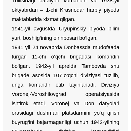
Tbilisidagi batalyon komandiri va 1938-yil
oktyabrdan – 1-chi Krasnodar harbiy piyoda
maktablarida xizmat qilgan.
1941-yil avgustda Uryupinskiy piyoda bilim
yurti boshlig‘ining o‘rinbosari bo‘lgan.
1941-yil 24-noyabrda Donbassda mudofaada
turgan 11-chi o‘qchi brigadasi komandiri
bo‘lgan. 1942-yil aprelda Tambovda shu
brigade asosida 107-o‘qchi diviziyasi tuzilib,
unga komandir etib tayinlanadi. Diviziya
Voronej-Voroshilovgrad operatsiyasida
ishtirok etadi. Voronej va Don daryolari
orasidagi dushman platsdarmini yo‘q qilish
buyrug‘ini bajarmaganligi uchun 1942-yilning