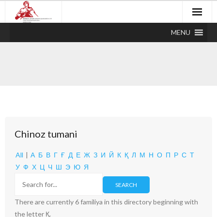
MENU
Chinoz tumani
All
|
А
Б
В
Г
Ғ
Д
Е
Ж
З
И
Й
К
Қ
Л
М
Н
О
П
Р
С
Т
У
Ф
Х
Ц
Ч
Ш
Э
Ю
Я
There are currently 6 familiya in this directory beginning with
the letter Қ.