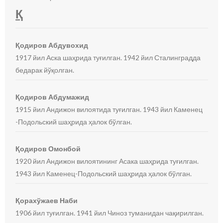
Қ
Қодиров Абдувохид
1917 йил Аска шаҳрида туғилган. 1942 йил Сталинградда
бедарак йўқолган.
Қодиров Абдумажид
1915 йил Андижон вилоятида туғилган. 1943 йил Каменец
-Подольский шаҳрида ҳалок бўлган.
Қодиров Омонбой
1920 йил Андижон вилоятининг Асака шаҳрида туғилган.
1943 йил Каменец-Подольский шаҳрида ҳалок бўлган.
Қорахўжаев Наби
1906 йил туғилган. 1941 йил Чиноз туманидан чақирилган.