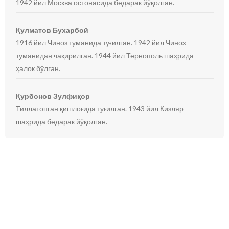
1942 йил Москва остонасида бедарак йўқолган.
Қулматов Бухарбой
1916 йил Чиноз туманида туғилган. 1942 йил Чиноз
туманидан чақирилган. 1944 йил Тернополь шаҳрида
ҳалок бўлган.
Қурбонов Зулфиқор
Тиллатопган қишлоғида туғилган. 1943 йил Кизляр
шаҳрида бедарак йўқолган.