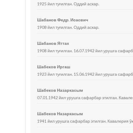
1925 йил туғилган. Оддий аскар.
Шабанов Федр. Исасвич
1908 йил туғилган. Оддий аскар.
Шабанов Яттах
1908 йил туғилган. 16.07.1942 йил урушга сафарб
Шабеков Иргаш
1923 йил туғилган. 15.06.1942 йил урушга сафарб
Шабеков Назаркасым
07.01.1942 йил урушга сафарбар этилган. Кавале
Шабеков Назаркасым
1941 йил урушга сафарбар этилган. Кавалерия ў