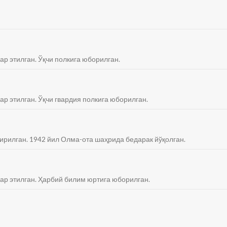
ар этилган. Ўқчи полкига юборилган.
ар этилган. Ўқчи гвардия полкига юборилган.
қирилган. 1942 йил Олма-ота шаҳрида бедарак йўқолган.
бар этилган. Ҳарбий билим юртига юборилган.