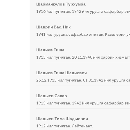
Шабманкулов Турхумба
1916 йил туғилган. 1942 йил урушга сафарбар эт
Шаврин Вас. Ник
1941 йил урушга сафарбар этилган. Кавалерия ў
Шадиев Тиша
1915 йил туғилган. 20.11.1940 йил ҳарбий хизмат
Шадиев Тиша Шадиевич
25.12.1915 йил туғилган. 01.01.1942 йил урушга 
Шадыев Сапар
1915 йил туғилган. 1942 йил урушга сафарбар эт
Шадыев Тима Шадыевич
1912 йил туғилган. Лейтенант.