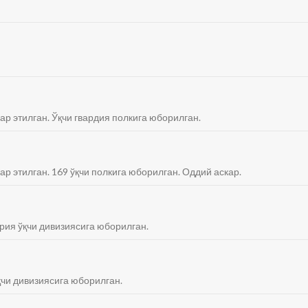
ар этилган. Ўқчи гвардия полкига юборилган.
ар этилган. 169 ўқчи полкига юборилган. Оддий аскар.
рия ўқчи дивизиясига юборилган.
қчи дивизиясига юборилган.