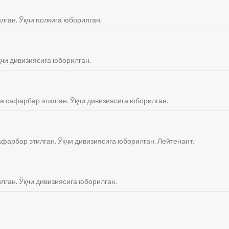
илган. Ўқчи полкига юборилган.
қчи дивизиясига юборилган.
га сафарбар этилган. Ўқчи дивизиясига юборилган.
сафарбар этилган. Ўқчи дивизиясига юборилган. Лейтенант.
илган. Ўқчи дивизиясига юборилган.