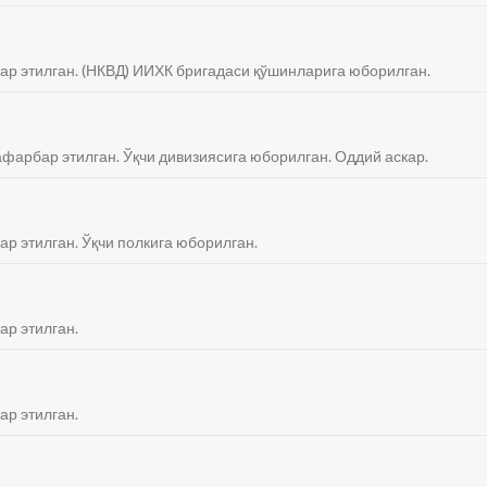
бар этилган. (НКВД) ИИХК бригадаси қўшинларига юборилган.
сафарбар этилган. Ўқчи дивизиясига юборилган. Оддий аскар.
ар этилган. Ўқчи полкига юборилган.
ар этилган.
ар этилган.