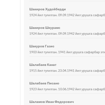
Шакиров Худойберди
1924 йил туғилган. 09.09.1942 йил урушга сафарб
Шакиров Шкурамс
1924 йил туғилган. 09.09.1942 йил урушга сафарб
Шакуров Газис
1903 йил туғилган. 1941 йил урушга сафарбар эт
Шалабаев Канат
1915 йил туғилган. 23.04.1941 йил урушга сафарб
Шалабаев Писано
1923 йил туғилган. 10.06.1942 йил урушга сафарб
Шаламов Иван Федорович