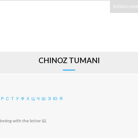
BIZNING QAH
CHINOZ TUMANI
Р
С
Т
У
Ф
Х
Ц
Ч
Ш
Э
Ю
Я
ginning with the letter Ш.