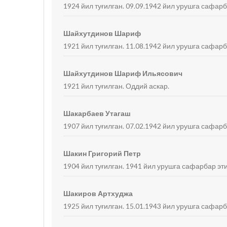
1924 йил туғилган. 09.09.1942 йил урушга сафарб
Шайхутдинов Шариф
1921 йил туғилган. 11.08.1942 йил урушга сафарб
Шайхутдинов Шариф Ильясович
1921 йил туғилган. Оддий аскар.
Шакарбаев Утагаш
1907 йил туғилган. 07.02.1942 йил урушга сафар
Шакин Григорий Петр
1904 йил туғилган. 1941 йил урушга сафарбар эт
Шакиров Артхуджа
1925 йил туғилган. 15.01.1943 йил урушга сафарб