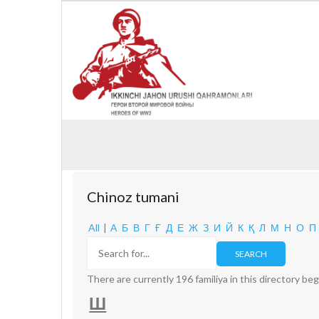
Chinoz tumani
All
|
А
Б
В
Г
Ғ
Д
Е
Ж
З
И
Й
К
Қ
Л
М
Н
О
П
There are currently 196 familiya in this directory be
Ш