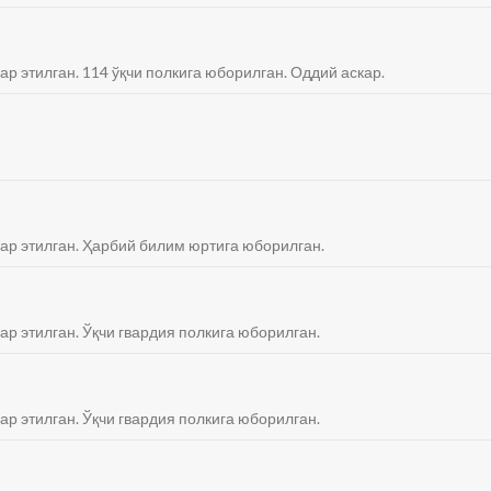
ар этилган. 114 ўқчи полкига юборилган. Оддий аскар.
бар этилган. Ҳарбий билим юртига юборилган.
ар этилган. Ўқчи гвардия полкига юборилган.
ар этилган. Ўқчи гвардия полкига юборилган.