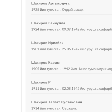
Шакиров Артыкодуга
1925 йил туғилган. Оддий аскар.
Шакиров Зайнулла
1924 йил туғилган. 09.09.1942 йил урушга сафарб
Шакиров Ирисбек
1901 йил туғилган. 25.06.1942 йил урушга сафарб
Шакиров Карим
1905 йил туғилган. 1942 йил Чиноз туманидан ча
Шакиров Р
1911 йил туғилган. 02.08.1942 йил урушга сафар
Шакиров Талгат Султанович
1914 йил туғилган. Сержант.