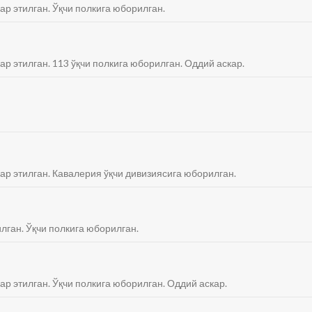
ар этилган. Ўқчи полкига юборилган.
ар этилган. 113 ўқчи полкига юборилган. Оддий аскар.
бар этилган. Кавалерия ўқчи дивизиясига юборилган.
илган. Ўқчи полкига юборилган.
ар этилган. Ўқчи полкига юборилган. Оддий аскар.