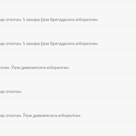
ар этилган. 5 захира ўқчи бригадасига юборилган.
ар этилган. 5 захира ўқчи бригадасига юборилган.
илган. Ўқчи дивизиясига юборилган.
ар этилган.
ар этилган. Ўқчи дивизиясига юборилган.