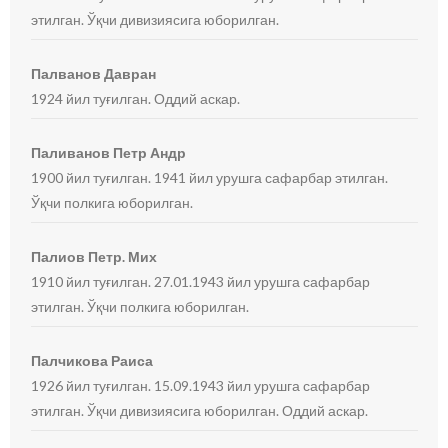
этилган. Ўқчи дивизиясига юборилган.
Палванов Давран
1924 йил туғилган. Оддий аскар.
Паливанов Петр Андр
1900 йил туғилган. 1941 йил урушга сафарбар этилган.
Ўқчи полкига юборилган.
Палиов Петр. Мих
1910 йил туғилган. 27.01.1943 йил урушга сафарбар
этилган. Ўқчи полкига юборилган.
Палчикова Раиса
1926 йил туғилган. 15.09.1943 йил урушга сафарбар
этилган. Ўқчи дивизиясига юборилган. Оддий аскар.