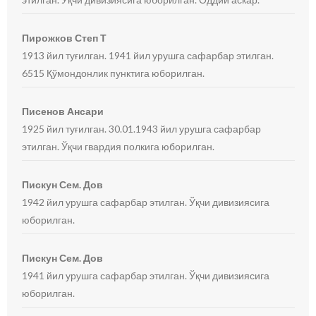
Пирожков Степ Т
1913 йил туғилган. 1941 йил урушга сафарбар этилган.
6515 Қўмондонлик пунктига юборилган.
Писенов Ансари
1925 йил туғилган. 30.01.1943 йил урушга сафарбар
этилган. Ўқчи гвардия полкига юборилган.
Пискун Сем. Дов
1942 йил урушга сафарбар этилган. Ўқчи дивизиясига
юборилган.
Пискун Сем. Дов
1941 йил урушга сафарбар этилган. Ўқчи дивизиясига
юборилган.