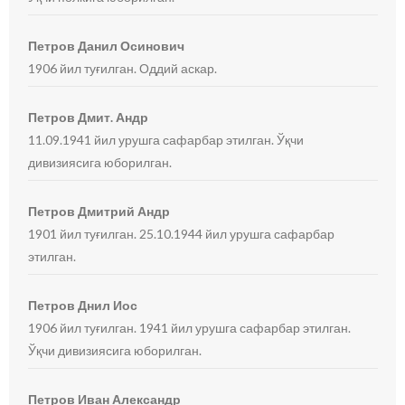
Петров Данил Осинович
1906 йил туғилган. Оддий аскар.
Петров Дмит. Андр
11.09.1941 йил урушга сафарбар этилган. Ўқчи
дивизиясига юборилган.
Петров Дмитрий Андр
1901 йил туғилган. 25.10.1944 йил урушга сафарбар
этилган.
Петров Днил Иос
1906 йил туғилган. 1941 йил урушга сафарбар этилган.
Ўқчи дивизиясига юборилган.
Петров Иван Александр