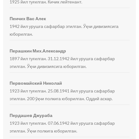
1925 йил туғилган. Кичик лейтенант.
Пенчих Вас Алек
1942 йил урушга сафарбар этилган. Ўқчи дивизиясига
юборилган.
Перашкин Мих.Александр
1897 йил туғилган. 31.12.1942 йил урушга сафарбар
этилган. Ўқчи дивизиясига юборилган.
Первомайский Николай
1923 йил туғилган. 25.08.1941 йил урушга сафарбар
этилган. 200 ўқчи полкига юборилган. Оддий аскар.
Пердашев Джураба
1923 йил туғилган. 07.06.1942 йил урушга сафарбар
этилган. Ўқчи полкига юборилган.