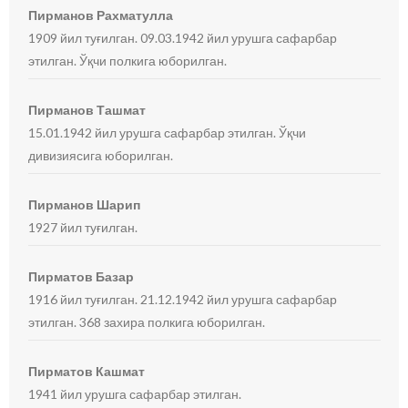
Пирманов Рахматулла
1909 йил туғилган. 09.03.1942 йил урушга сафарбар
этилган. Ўқчи полкига юборилган.
Пирманов Ташмат
15.01.1942 йил урушга сафарбар этилган. Ўқчи
дивизиясига юборилган.
Пирманов Шарип
1927 йил туғилган.
Пирматов Базар
1916 йил туғилган. 21.12.1942 йил урушга сафарбар
этилган. 368 захира полкига юборилган.
Пирматов Кашмат
1941 йил урушга сафарбар этилган.