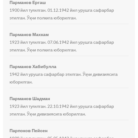
Парманов Ергаш
1900 йил туғилган. 01.12.1942 йил урушга сафарбар
этилган. Ўқчи полкига юборилган.
Парманов Махкам
1923 йил туғилган. 07.06.1942 йил урушга сафарбар
этилган. Ўқчи полкига юборилган.
Парманов Хабибулла
1942 йил урушга сафарбар этилган. Ўқчи дивизиясига
юборилган.
Парманов Шадман
1923 йил туғилган. 22.10.1942 йил урушга сафарбар
этилган. Ўқчи дивизиясига юборилган.
Парпоков Пейсен