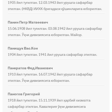
1905 йил туғилган. 12.03.1943 йил урушга сафарбар
этилган. (НКВД) ИИХК бригадаси қўшинларига юборилган.
Панин Петр Матвеевич
15.06.1908 йил туғилган. 03.08.1942 йил урушга сафарбар
этилган. Ўқчи дивизиясига юборилган. Майор.
Панищук Вас.Кон
1904 йил туғилган. 1941 йил урушга сафарбар этилган.
Панкратов Фед.Иванович
1910 йил туғилган. 16.07.1942 йил урушга сафарбар
этилган. Ўқчи дивизиясига юборилган.
Паногов Григорий
1918 йил туғилган. 15.11.1939 йил ҳарбий хизматга
сафарбар этилган. Кавалерия ўқчи дивизиясига