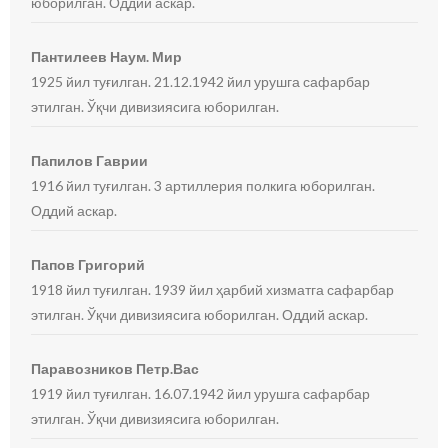
юборилган. Оддий аскар.
Пантилеев Наум. Мир
1925 йил туғилган. 21.12.1942 йил урушга сафарбар
этилган. Ўқчи дивизиясига юборилган.
Папилов Гаврии
1916 йил туғилган. 3 артиллерия полкига юборилган.
Оддий аскар.
Папов Григорий
1918 йил туғилган. 1939 йил ҳарбий хизматга сафарбар
этилган. Ўқчи дивизиясига юборилган. Оддий аскар.
Паравозников Петр.Вас
1919 йил туғилган. 16.07.1942 йил урушга сафарбар
этилган. Ўқчи дивизиясига юборилган.