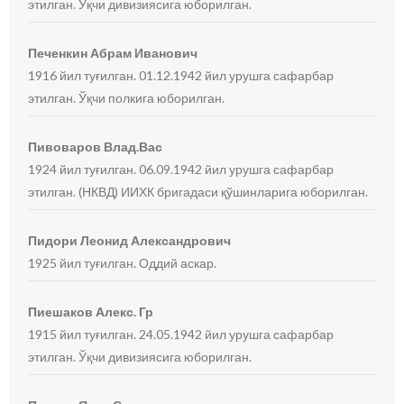
этилган. Ўқчи дивизиясига юборилган.
Печенкин Абрам Иванович
1916 йил туғилган. 01.12.1942 йил урушга сафарбар
этилган. Ўқчи полкига юборилган.
Пивоваров Влад.Вас
1924 йил туғилган. 06.09.1942 йил урушга сафарбар
этилган. (НКВД) ИИХК бригадаси қўшинларига юборилган.
Пидори Леонид Александрович
1925 йил туғилган. Оддий аскар.
Пиешаков Алекс. Гр
1915 йил туғилган. 24.05.1942 йил урушга сафарбар
этилган. Ўқчи дивизиясига юборилган.