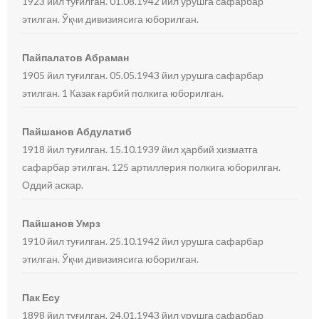
1923 йил туғилган. 01.08.1942 йил урушга сафарбар
этилган. Ўқчи дивизиясига юборилган.
Пайпалатов Абраман
1905 йил туғилган. 05.05.1943 йил урушга сафарбар
этилган. 1 Казак ғарбий полкига юборилган.
Пайшанов Абдулатиб
1918 йил туғилган. 15.10.1939 йил ҳарбий хизматга
сафарбар этилган. 125 артиллерия полкига юборилган.
Оддий аскар.
Пайшанов Умрз
1910 йил туғилган. 25.10.1942 йил урушга сафарбар
этилган. Ўқчи дивизиясига юборилган.
Пак Есу
1898 йил туғилган. 24.01.1943 йил урушга сафарбар