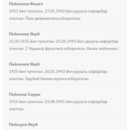
Пейсенов Фазил
1911 йил туғилган. 27.01.1942 йил урушга сафарбар
этилган. Ўқчи дивизиясига юборилган.
Пейсенов Якуб
15.05.1925 йил туғилган. 25.01.1943 йил урушга сафарбар
этилган. 2 Украина фронтига юборилган. Кичик лейтенант.
Пейсенов Якуб
1925 йил туғилган. 26.01.1943 йил урушга сафарбар
этилган. Ҳарбий билим юртига юборилган.
Пейснов Сидик
1915 йил туғилган. 23.04.1941 йил урушга сафарбар
этилган.
Пейсцов Якуб