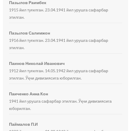
Пазылов Раимбек
1915 йил туғилган. 23.04.1941 йил урушга сафарбар
этилган.
Пазылов Салимжон
1916 йил туғилган. 23.04.1941 йил урушга сафарбар
этилган.
Паинов Николай Иванович
1912 йил туғилган. 14.05.1942 йил урушга сафарбар
этилган. Ўқчи дивизиясига юборилган.
Паиченко Анна Кон
1941 йил урушга сафарбар этилган. Ўқчи дивизиясига
юборилган.
Паймалов П.И