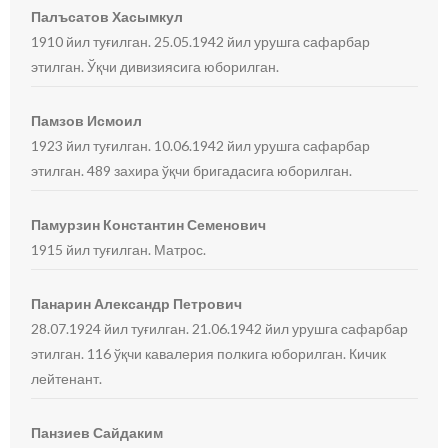
Палъсатов Хасымкул
1910 йил туғилган. 25.05.1942 йил урушга сафарбар
этилган. Ўқчи дивизиясига юборилган.
Памзов Исмоил
1923 йил туғилган. 10.06.1942 йил урушга сафарбар
этилган. 489 захира ўқчи бригадасига юборилган.
Памурзин Константин Семенович
1915 йил туғилган. Матрос.
Панарин Александр Петрович
28.07.1924 йил туғилган. 21.06.1942 йил урушга сафарбар
этилган. 116 ўқчи кавалерия полкига юборилган. Кичик
лейтенант.
Панзиев Сайдаким