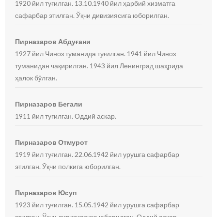
1920 йил туғилган. 13.10.1940 йил ҳарбий хизматга
сафарбар этилган. Ўқчи дивизиясига юборилган.
Пирназаров Абдуғани
1927 йил Чиноз туманида туғилган. 1941 йил Чиноз
туманидан чақирилган. 1943 йил Ленинград шаҳрида
ҳалок бўлган.
Пирназаров Бегали
1911 йил туғилган. Оддий аскар.
Пирназаров Отмурот
1919 йил туғилган. 22.06.1942 йил урушга сафарбар
этилган. Ўқчи полкига юборилган.
Пирназаров Юсуп
1923 йил туғилган. 15.05.1942 йил урушга сафарбар
этилган. Ўқчи дивизиясига юборилган. Оддий аскар.