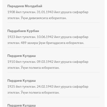
Парадиев Молдабай
1908 йил туғилган. 31.01.1943 йил урушга сафарбар
этилган. Ўқчи дивизиясига юборилган.
Пардабаев Курбан
1923 йил туғилган. 10.06.1942 йил урушга сафарбар
этилган. 489 захира ўқчи бригадасига юборилган.
Пардаев Кулдаш
1910 йил туғилган. 09.03.1942 йил урушга сафарбар
этилган. Ўқчи полкига юборилган.
Пардаев Кулдаш
1925 йил туғилган. 24.02.1943 йил урушга сафарбар
этилган. Ўқчи полкига юборилган.
Пардаев Кулдаш