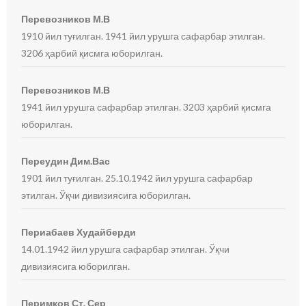
Перевозников М.В
1910 йил туғилган. 1941 йил урушга сафарбар этилган.
3206 ҳарбий қисмга юборилган.
Перевозников М.В
1941 йил урушга сафарбар этилган. 3203 ҳарбий қисмга
юборилган.
Переудин Дим.Вас
1901 йил туғилган. 25.10.1942 йил урушга сафарбар
этилган. Ўқчи дивизиясига юборилган.
Периабаев Худайберди
14.01.1942 йил урушга сафарбар этилган. Ўқчи
дивизиясига юборилган.
Перимков Ст. Сер