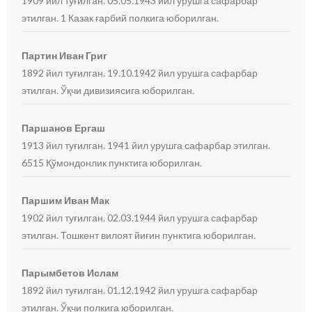
1909 йил туғилган. 05.05.1943 йил урушга сафарбар
этилган. 1 Казак ғарбий полкига юборилган.
Партин Иван Григ
1892 йил туғилган. 19.10.1942 йил урушга сафарбар
этилган. Ўқчи дивизиясига юборилган.
Паршанов Ергаш
1913 йил туғилган. 1941 йил урушга сафарбар этилган.
6515 Қўмондонлик пунктига юборилган.
Паршим Иван Мак
1902 йил туғилган. 02.03.1944 йил урушга сафарбар
этилган. Тошкент вилоят йиғин пунктига юборилган.
Парымбетов Ислам
1892 йил туғилган. 01.12.1942 йил урушга сафарбар
этилган. Ўқчи полкига юборилган.