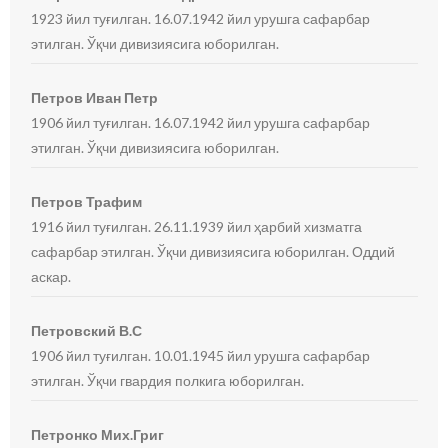
1923 йил туғилган. 16.07.1942 йил урушга сафарбар
этилган. Ўқчи дивизиясига юборилган.
Петров Иван Петр
1906 йил туғилган. 16.07.1942 йил урушга сафарбар
этилган. Ўқчи дивизиясига юборилган.
Петров Трафим
1916 йил туғилган. 26.11.1939 йил ҳарбий хизматга
сафарбар этилган. Ўқчи дивизиясига юборилган. Оддий
аскар.
Петровский В.С
1906 йил туғилган. 10.01.1945 йил урушга сафарбар
этилган. Ўқчи гвардия полкига юборилган.
Петронко Мих.Григ