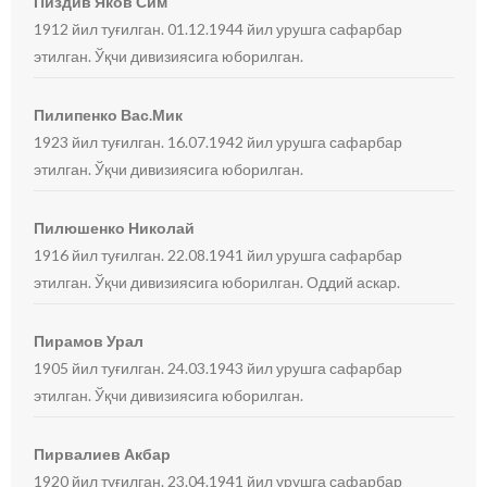
Пиздив Яков Сим
1912 йил туғилган. 01.12.1944 йил урушга сафарбар
этилган. Ўқчи дивизиясига юборилган.
Пилипенко Вас.Мик
1923 йил туғилган. 16.07.1942 йил урушга сафарбар
этилган. Ўқчи дивизиясига юборилган.
Пилюшенко Николай
1916 йил туғилган. 22.08.1941 йил урушга сафарбар
этилган. Ўқчи дивизиясига юборилган. Оддий аскар.
Пирамов Урал
1905 йил туғилган. 24.03.1943 йил урушга сафарбар
этилган. Ўқчи дивизиясига юборилган.
Пирвалиев Акбар
1920 йил туғилган. 23.04.1941 йил урушга сафарбар