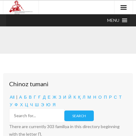
MENU
Chinoz tumani
All
|
А
Б
В
Г
Ғ
Д
Е
Ж
З
И
Й
К
Қ
Л
М
Н
О
П
Р
С
Т
У
Ф
Х
Ц
Ч
Ш
Э
Ю
Я
There are currently 303 familiya in this directory beginning
with the letter П.