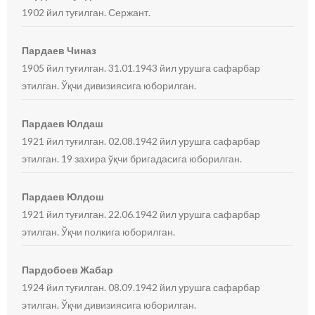
1902 йил туғилган. Сержант.
Пардаев Чиназ
1905 йил туғилган. 31.01.1943 йил урушга сафарбар
этилган. Ўқчи дивизиясига юборилган.
Пардаев Юлдаш
1921 йил туғилган. 02.08.1942 йил урушга сафарбар
этилган. 19 захира ўқчи бригадасига юборилган.
Пардаев Юлдош
1921 йил туғилган. 22.06.1942 йил урушга сафарбар
этилган. Ўқчи полкига юборилган.
Пардобоев Жабар
1924 йил туғилган. 08.09.1942 йил урушга сафарбар
этилган. Ўқчи дивизиясига юборилган.