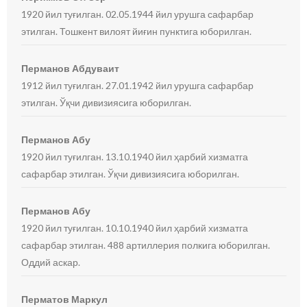
1920 йил туғилган. 02.05.1944 йил урушга сафарбар
этилган. Тошкент вилоят йиғин пунктига юборилган.
Перманов Абдуваит
1912 йил туғилган. 27.01.1942 йил урушга сафарбар
этилган. Ўқчи дивизиясига юборилган.
Перманов Абу
1920 йил туғилган. 13.10.1940 йил ҳарбий хизматга
сафарбар этилган. Ўқчи дивизиясига юборилган.
Перманов Абу
1920 йил туғилган. 10.10.1940 йил ҳарбий хизматга
сафарбар этилган. 488 артиллерия полкига юборилган.
Оддий аскар.
Перматов Маркул