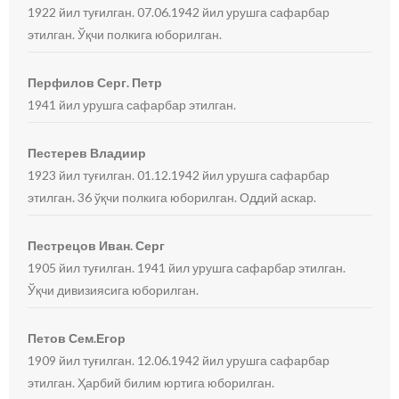
1922 йил туғилган. 07.06.1942 йил урушга сафарбар
этилган. Ўқчи полкига юборилган.
Перфилов Серг. Петр
1941 йил урушга сафарбар этилган.
Пестерев Владиир
1923 йил туғилган. 01.12.1942 йил урушга сафарбар
этилган. 36 ўқчи полкига юборилган. Оддий аскар.
Пестрецов Иван. Серг
1905 йил туғилган. 1941 йил урушга сафарбар этилган.
Ўқчи дивизиясига юборилган.
Петов Сем.Егор
1909 йил туғилган. 12.06.1942 йил урушга сафарбар
этилган. Ҳарбий билим юртига юборилган.