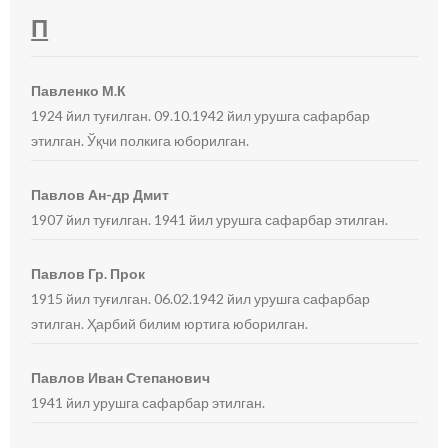
П
Павленко М.К
1924 йил туғилган. 09.10.1942 йил урушга сафарбар
этилган. Ўқчи полкига юборилган.
Павлов Ан-др Дмит
1907 йил туғилган. 1941 йил урушга сафарбар этилган.
Павлов Гр. Прок
1915 йил туғилган. 06.02.1942 йил урушга сафарбар
этилган. Ҳарбий билим юртига юборилган.
Павлов Иван Степанович
1941 йил урушга сафарбар этилган.