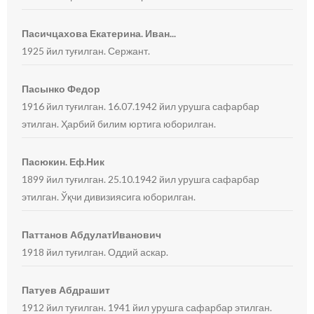
Пасичцахова Екатерина. Иван...
1925 йил туғилган. Сержант.
Пасынко Федор
1916 йил туғилган. 16.07.1942 йил урушга сафарбар
этилган. Ҳарбий билим юртига юборилган.
Пасюкин. Еф.Ник
1899 йил туғилган. 25.10.1942 йил урушга сафарбар
этилган. Ўқчи дивизиясига юборилган.
Паттанов АбдулатИванович
1918 йил туғилган. Оддий аскар.
Патуев Абдрашит
1912 йил туғилган. 1941 йил урушга сафарбар этилган.