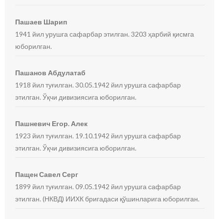
Пашаев Шарип
1941 йил урушга сафарбар этилган. 3203 ҳарбий қисмга
юборилган.
Пашанов Абдулатаб
1918 йил туғилган. 30.05.1942 йил урушга сафарбар
этилган. Ўқчи дивизиясига юборилган.
Пашневич Егор. Алек
1923 йил туғилган. 19.10.1942 йил урушга сафарбар
этилган. Ўқчи дивизиясига юборилган.
Пащен Савел Серг
1899 йил туғилган. 09.05.1942 йил урушга сафарбар
этилган. (НКВД) ИИХК бригадаси қўшинларига юборилган.