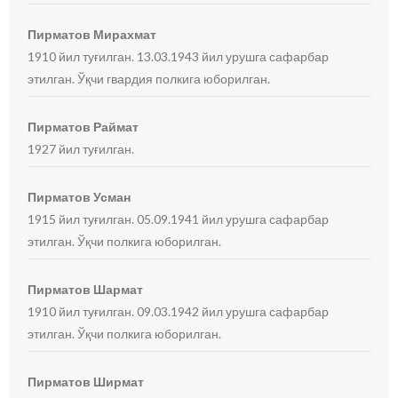
Пирматов Мирахмат
1910 йил туғилган. 13.03.1943 йил урушга сафарбар
этилган. Ўқчи гвардия полкига юборилган.
Пирматов Раймат
1927 йил туғилган.
Пирматов Усман
1915 йил туғилган. 05.09.1941 йил урушга сафарбар
этилган. Ўқчи полкига юборилган.
Пирматов Шармат
1910 йил туғилган. 09.03.1942 йил урушга сафарбар
этилган. Ўқчи полкига юборилган.
Пирматов Ширмат