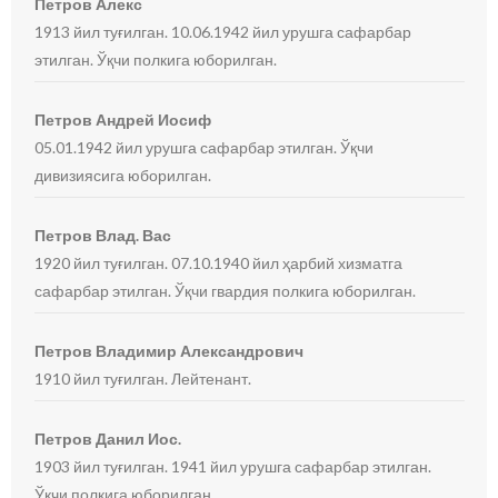
Петров Алекс
1913 йил туғилган. 10.06.1942 йил урушга сафарбар
этилган. Ўқчи полкига юборилган.
Петров Андрей Иосиф
05.01.1942 йил урушга сафарбар этилган. Ўқчи
дивизиясига юборилган.
Петров Влад. Вас
1920 йил туғилган. 07.10.1940 йил ҳарбий хизматга
сафарбар этилган. Ўқчи гвардия полкига юборилган.
Петров Владимир Александрович
1910 йил туғилган. Лейтенант.
Петров Данил Иос.
1903 йил туғилган. 1941 йил урушга сафарбар этилган.
Ўқчи полкига юборилган.