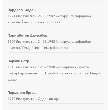
Пардоев Юлдаш
1921 йил туғилган. 25.05.1942 йил урушга сафарбар
этилган. Ўқчи полкига юборилган.
Паримбетов Джурабек
1907 йил туғилган. 24.03.1943 йил урушга сафарбар
этилган. Ўқчи дивизиясига юборилган.
Паркин Петр
1918 йил туғилган. 12.09.1938 йил ҳарбий хизматга
сафарбар этилган. 8851 ҳарбий қисмга юборилган. Оддий
аскар.
Парманов Ергаш
1912 йил туғилган. Оддий аскар.