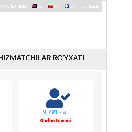
RAMONLARIMIZ
UZ
РУ
EN
Biz Haqida
HIZMATCHILAR RO’YXATI
9,791
kishi
Gurlan tumani