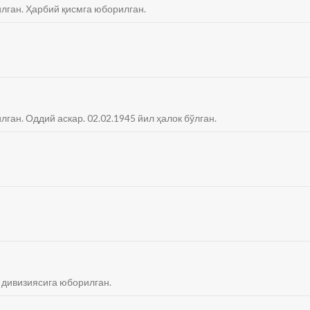
илган. Ҳарбий қисмга юборилган.
лган. Оддий аскар. 02.02.1945 йил ҳалок бўлган.
 дивизиясига юборилган.