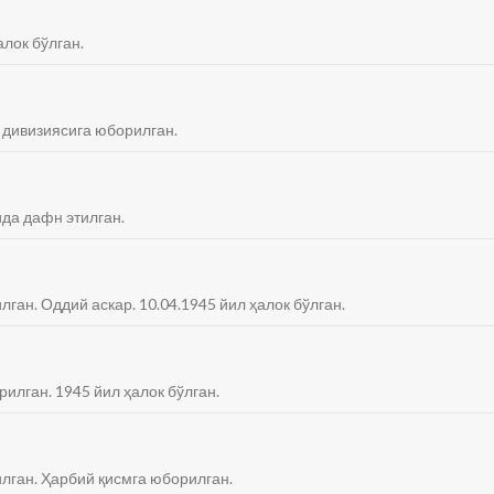
алок бўлган.
 дивизиясига юборилган.
ида дафн этилган.
лган. Оддий аскар. 10.04.1945 йил ҳалок бўлган.
рилган. 1945 йил ҳалок бўлган.
илган. Ҳарбий қисмга юборилган.