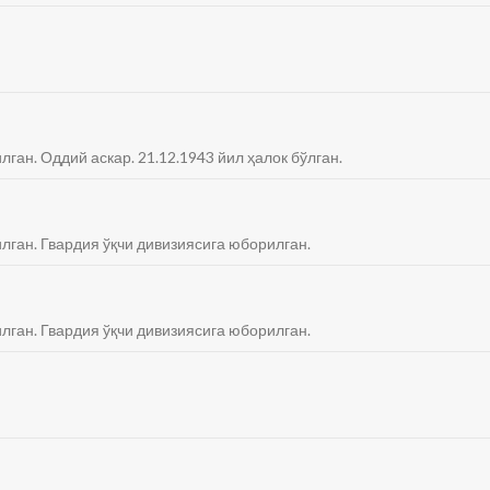
лган. Оддий аскар. 21.12.1943 йил ҳалок бўлган.
илган. Гвардия ўқчи дивизиясига юборилган.
илган. Гвардия ўқчи дивизиясига юборилган.