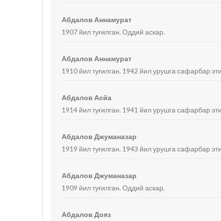
Абдалов Аннамурат
1907 йил туғилган. Оддий аскар.
Абдалов Аннамурат
1910 йил туғилган. 1942 йил урушга сафарбар эти
Абдалов Асйа
1914 йил туғилган. 1941 йил урушга сафарбар эт
Абдалов Джуманазар
1919 йил туғилган. 1943 йил урушга сафарбар эт
Абдалов Джуманазар
1909 йил туғилган. Оддий аскар.
Абдалов Дояз