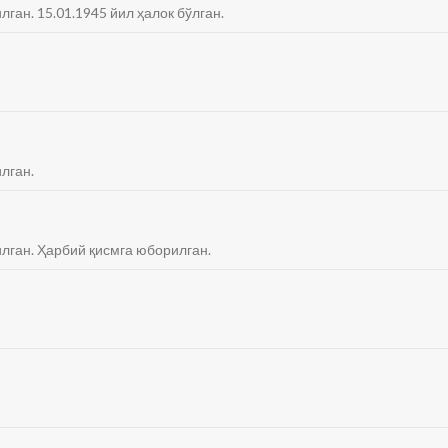
лган. 15.01.1945 йил ҳалок бўлган.
лган.
илган. Ҳарбий қисмга юборилган.