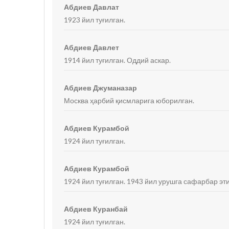
Абдиев Давлат
1923 йил туғилган.
Абдиев Давлет
1914 йил туғилган. Оддий аскар.
Абдиев Джуманазар
Москва ҳарбий қисмларига юборилган.
Абдиев Курамбой
1924 йил туғилган.
Абдиев Курамбой
1924 йил туғилган. 1943 йил урушга сафарбар эти
Абдиев Куранбай
1924 йил туғилган.