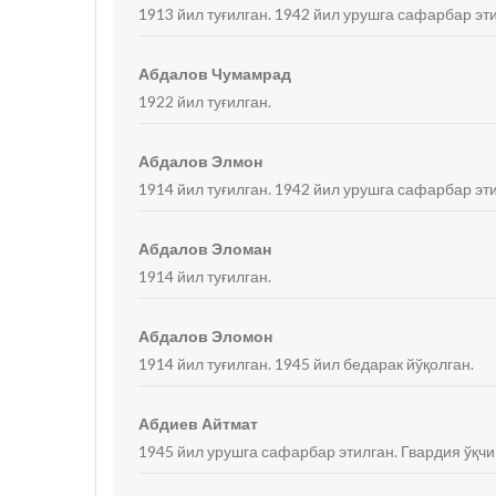
1913 йил туғилган. 1942 йил урушга сафарбар эт
Абдалов Чумамрад
1922 йил туғилган.
Абдалов Элмон
1914 йил туғилган. 1942 йил урушга сафарбар эти
Абдалов Эломан
1914 йил туғилган.
Абдалов Эломон
1914 йил туғилган. 1945 йил бедарак йўқолган.
Абдиев Айтмат
1945 йил урушга сафарбар этилган. Гвардия ўқчи