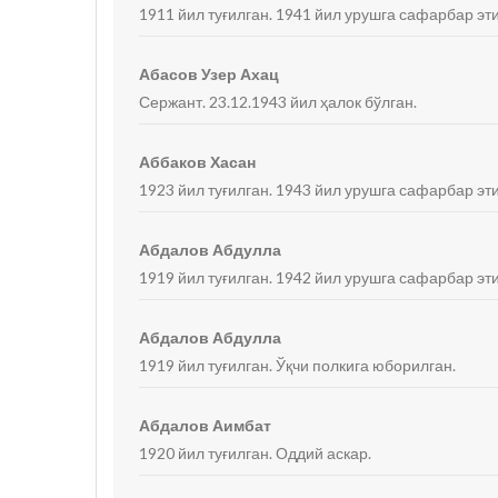
1911 йил туғилган. 1941 йил урушга сафарбар эти
Абасов Узер Ахац
Сержант. 23.12.1943 йил ҳалок бўлган.
Аббаков Хасан
1923 йил туғилган. 1943 йил урушга сафарбар эти
Абдалов Абдулла
1919 йил туғилган. 1942 йил урушга сафарбар эт
Абдалов Абдулла
1919 йил туғилган. Ўқчи полкига юборилган.
Абдалов Аимбат
1920 йил туғилган. Оддий аскар.