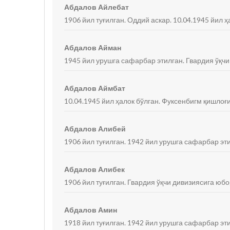
Абдалов Айлебат
1906 йил туғилган. Оддий аскар. 10.04.1945 йил ҳ
Абдалов Айман
1945 йил урушга сафарбар этилган. Гвардия ўқчи
Абдалов Аймбат
10.04.1945 йил ҳалок бўлган. Фуксенбигм қишлоғ
Абдалов Алибей
1906 йил туғилган. 1942 йил урушга сафарбар эти
Абдалов Алибек
1906 йил туғилган. Гвардия ўқчи дивизиясига юбо
Абдалов Амин
1918 йил туғилган. 1942 йил урушга сафарбар эт