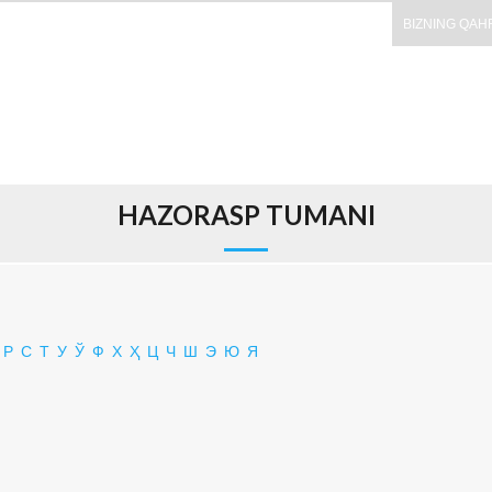
BIZNING QAH
HAZORASP TUMANI
Р
С
Т
У
Ў
Ф
Х
Ҳ
Ц
Ч
Ш
Э
Ю
Я