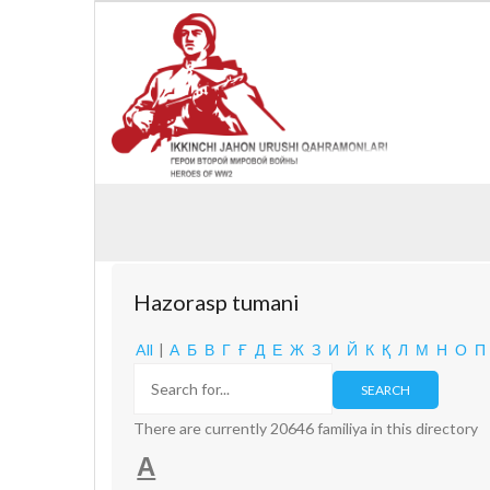
Hazorasp tumani
All
|
А
Б
В
Г
Ғ
Д
Е
Ж
З
И
Й
К
Қ
Л
М
Н
О
П
There are currently 20646 familiya in this directory
А