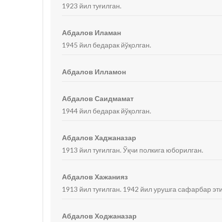
1923 йил туғилган.
Абдалов Иламан
1945 йил бедарак йўқолган.
Абдалов Илламон
Абдалов Саидмамат
1944 йил бедарак йўқолган.
Абдалов Хаджаназар
1913 йил туғилган. Ўқчи полкига юборилган.
Абдалов Хажанияз
1913 йил туғилган. 1942 йил урушга сафарбар эт
Абдалов Ходжаназар