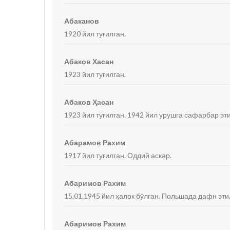
Абаканов
1920 йил туғилган.
Абаков Хасан
1923 йил туғилган.
Абаков Ҳасан
1923 йил туғилган. 1942 йил урушга сафарбар эти
Абарамов Рахим
1917 йил туғилган. Оддий аскар.
Абаримов Рахим
15.01.1945 йил ҳалок бўлган. Польшада дафн эти
Абаримов Рахим