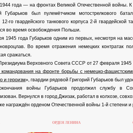
1944 года — на фронтах Великой Отечественной войны. К
й Губарьков был пулемётчиком мотострелкового батал
 12-го гвардейского танкового корпуса 2-й гвардейской т
ся во время освобождения Польши.
ря 1945 года Губарьков одним из первых, несмотря на ма
новроцлав. Во время отражения немецких контратак пол
ая сражаться.
Президиума Верховного Совета СССР от 27 февраля 1945 
 командования на фронте борьбы с немецко-фашистским
о и героизм
», гвардии рядовой Григорий Губарьков был удо
окончания войны Губарьков продолжил службу в Со
изован. Вернулся в город Джизак, работал в колхозе, совхо
же награждён орденом Отечественной войны 1-й степени и
А
ОРДЕН ЛЕНИНА