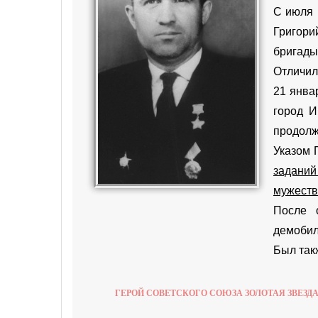
С июля 
Григори
бригады
Отличил
21 янва
город И
продолж
Указом 
заданий
мужеств
После 
демобил
Был так
ГЕРОЙ СОВЕТСКОГО СОЮЗА ЗОЛОТАЯ ЗВЕЗД