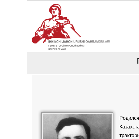
Pодилс
Казахст
трактор