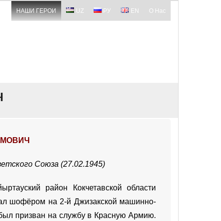
НАШИ ГЕРОИ
UZ
РУ
EN
О Нас
Ч
ИМОВИЧ
етского Союза (27.02.1945)
ртауский район Кокчетавской области
тал шофёром на 2-й Джизакской машинно-
 был призван на службу в Красную Армию.