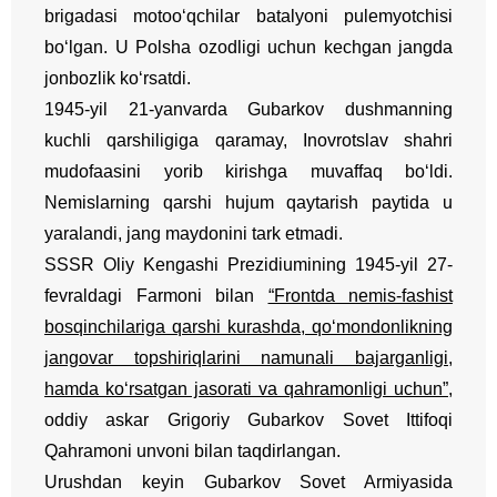
brigadasi motoo‘qchilar batalyoni pulemyotchisi
bo‘lgan. U Polsha ozodligi uchun kechgan jangda
jonbozlik ko‘rsatdi.
1945-yil 21-yanvarda Gubarkov dushmanning
kuchli qarshiligiga qaramay, Inovrotslav shahri
mudofaasini yorib kirishga muvaffaq bo‘ldi.
Nemislarning qarshi hujum qaytarish paytida u
yaralandi, jang maydonini tark etmadi.
SSSR Oliy Kengashi Prezidiumining 1945-yil 27-
fevraldagi Farmoni bilan
“Frontda nemis-fashist
bosqinchilariga qarshi kurashda, qo‘mondonlikning
jangovar topshiriqlarini namunali bajarganligi,
hamda ko‘rsatgan jasorati va qahramonligi uchun”
,
oddiy askar Grigoriy Gubarkov Sovet Ittifoqi
Qahramoni unvoni bilan taqdirlangan.
Urushdan keyin Gubarkov Sovet Armiyasida