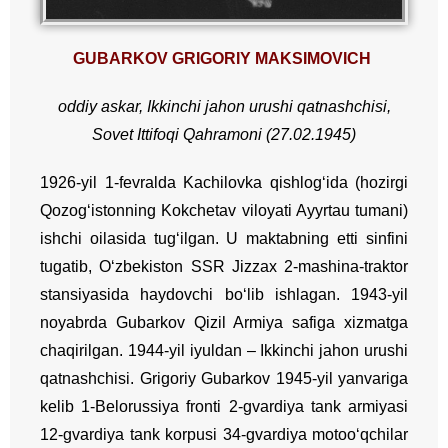
GUBARKOV GRIGORIY MAKSIMOVICH
oddiy
askar
,
Ikkinchi
jahon
urushi
qatnashchisi
,
Sovet
Ittifoqi
Qahramoni
(27.02.1945)
1926-yil 1-fevralda Kachilovka qishlog‘ida (hozirgi
Qozog‘istonning Kokchetav viloyati Ayyrtau tumani)
ishchi oilasida tug‘ilgan. U maktabning etti sinfini
tugatib, O‘zbekiston SSR Jizzax 2-mashina-traktor
stansiyasida haydovchi bo‘lib ishlagan. 1943-yil
noyabrda Gubarkov Qizil Armiya safiga xizmatga
chaqirilgan. 1944-yil iyuldan – Ikkinchi jahon urushi
qatnashchisi. Grigoriy Gubarkov 1945-yil yanvariga
kelib 1-Belorussiya fronti 2-gvardiya tank armiyasi
12-gvardiya tank korpusi 34-gvardiya motoo‘qchilar