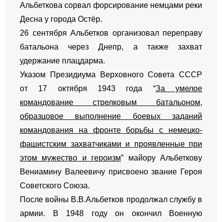
Альбеткова сорвал форсирование немцами реки
Десна у города Остёр.
26 сентября Альбетков организовал переправу
батальона через Днепр, а также захват
удержание плацдарма.
Указом Президиума Верховного Совета СССР
от 17 октября 1943 года “
За умелое
командование стрелковым батальоном,
образцовое выполнение боевых заданий
командования на фронте борьбы с немецко-
фашистским захватчиками и проявленные при
этом мужество и героизм
” майору Альбеткову
Вениамину Валеевичу присвоено звание Героя
Советского Союза.
После войны В.В.Альбетков продолжал службу в
армии. В 1948 году он окончил Военную