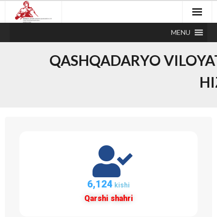
MENU
QASHQADARYO VILOYAT
HI
6,124
kishi
Qarshi shahri