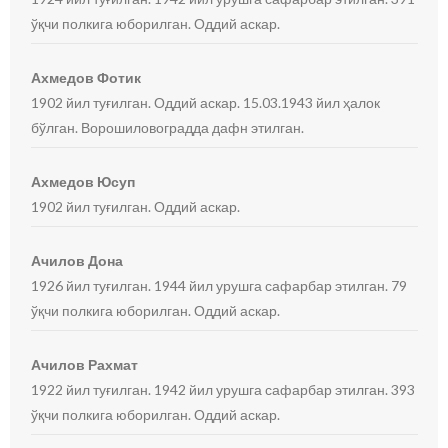
ўқчи полкига юборилган. Оддий аскар.
Ахмедов Фотик
1902 йил туғилган. Оддий аскар. 15.03.1943 йил ҳалок
бўлган. Ворошиловоградда дафн этилган.
Ахмедов Юсуп
1902 йил туғилган. Оддий аскар.
Ачилов Дона
1926 йил туғилган. 1944 йил урушга сафарбар этилган. 79
ўқчи полкига юборилган. Оддий аскар.
Ачилов Рахмат
1922 йил туғилган. 1942 йил урушга сафарбар этилган. 393
ўқчи полкига юборилган. Оддий аскар.