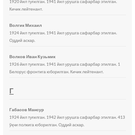
1920 йил туғилган. 1941 йил урушга сафарбар этилган.
Кичик лейтенант.
Волгик Михаил
1924 йил туғилган. 1941 йил урушга сафарбар этилган.
Оддий аскар.
Волков Иван Кузьмик
1926 йил туғилган. 1941 йил урушга сафарбар этилган. 1
Белорус фронтига юборилган. Кичик лейтенант.
Г
Габасов Мансур
1924 йил туғилган. 1942 йил урушга сафарбар этилган. 413
ўқчи полкига юборилган. Оддий аскар.