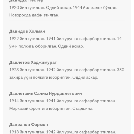
1920 йил туғилган. Оддий аскар. 1944 йил ҳалок бўлган.
Новоросда дафн этилган.
Давидов Холман
1922 йил туғилган. 1941 йил урушга сафарбар этилган. 14
ўқчи полкига юборилган. Оддий аскар.
Давлетов Хаджимурат
1923 йил туғилган. 1942 йил урушга сафарбар этилган. 380
захира ўқчи полкига юборилган. Оддий аскар.
Давлетшин Салим Нурдавлетович
1914 йил туғилган. 1941 йил урушга сафарбар этилган.
Марказий фронтига юборилган. Старшина.
Давранов Фармон
1918 йил туғилган. 1942 йил урушга сафарбар этилган.