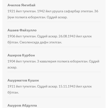
Ачилов Янгибай
1921 йил туғилган. 1942 йил урушга сафарбар этилган. 36
ўқчи полкига юборилган. Оддий аскар.
Ашаев Файзулло
1906 йил туғилган. Оддий аскар. 26.08.1943 йил ҳалок
бўлган. Смоленскда дафн этилган.
Аширов Курбон
1904 йил туғилган. 3 кавалерия полкига юборилган. Оддий
аскар.
Ашурматов Кушок
1911 йил туғилган. Оддий аскар. 15.11.1943 йил ҳалок
бўлган.
Ашуров Абдулла