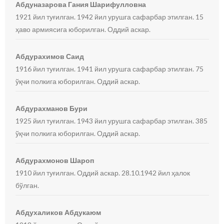
Абдуназарова Гания Шарифулловна
1921 йил туғилган. 1942 йил урушга сафарбар этилган. 15
ҳаво армиясига юборилган. Оддий аскар.
Абдурахимов Саид
1916 йил туғилган. 1941 йил урушга сафарбар этилган. 75
ўқчи полкига юборилган. Оддий аскар.
Абдурахманов Бури
1925 йил туғилган. 1943 йил урушга сафарбар этилган. 385
ўқчи полкига юборилган. Оддий аскар.
Абдурахмонов Шароп
1910 йил туғилган. Оддий аскар. 28.10.1942 йил ҳалок
бўлган.
Абдухаликов Абдукаюм