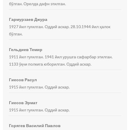
бўлган. Орелда дафн этилган.
Гармурзаев Джура
1927 йил туғилган. Оддий аскар. 28.10.1944 йил ҳалок
бўлган.
Гельдиев Темир
1911 йил туғилган. 1941 йил урушга сафарбар этилган.
1133 ўқчи полкига юборилган. Оддий аскар.
Гиесов Расул
1915 йил туғилган. Оддий аскар.
Гиесов Эрмат
1915 йил туғилган. Оддий аскар.
Горягев Василий Павлов