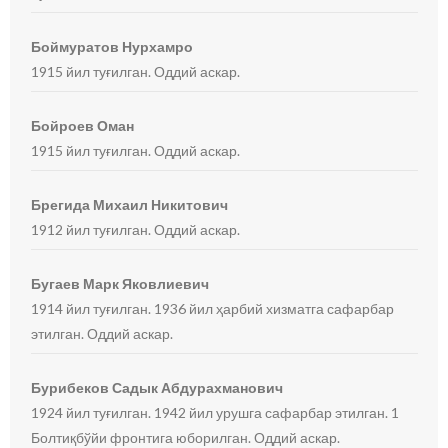
Боймуратов Нурхамро
1915 йил туғилган. Оддий аскар.
Бойроев Оман
1915 йил туғилган. Оддий аскар.
Брегида Михаил Никитович
1912 йил туғилган. Оддий аскар.
Бугаев Марк Яковлиевич
1914 йил туғилган. 1936 йил ҳарбий хизматга сафарбар
этилган. Оддий аскар.
Бурибеков Садык Абдурахманович
1924 йил туғилган. 1942 йил урушга сафарбар этилган. 1
Болтиқбўйи фронтига юборилган. Оддий аскар.