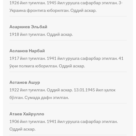
1926 йил туғилган. 1945 йил урушга сафарбар этилган. 3-
Украина фронтига юборилган. Оддий аскар.
Асаркиев Эльбай
1918 йил туғилган. Оддий аскар.
Асланов Нарбай
1917 йил туғилган. 1941 йил урушга сафарбар этилган. 41
ўқчи полкига юборилган. Оддий аскар.
Астанов Ашур
1922 йил туғилган. Оддий аскар. 13.01.1945 йил ҳалок
бўлган. Сумада дафн этилган.
Атаев Хайрулло
1906 йил туғилган. 1941 йил урушга сафарбар этилган.
Оддий аскар.