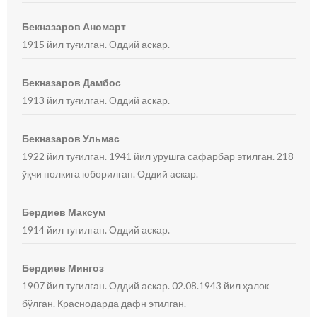
Бекназаров Аномарт
1915 йил туғилган. Оддий аскар.
Бекназаров Дамбос
1913 йил туғилган. Оддий аскар.
Бекназаров Ульмас
1922 йил туғилган. 1941 йил урушга сафарбар этилган. 218
ўқчи полкига юборилган. Оддий аскар.
Бердиев Максум
1914 йил туғилган. Оддий аскар.
Бердиев Мингоз
1907 йил туғилган. Оддий аскар. 02.08.1943 йил ҳалок
бўлган. Краснодарда дафн этилган.