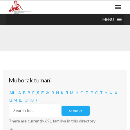
MENU
Muborak tumani
All
|
А
Б
В
Г
Д
Е
Ж
З
И
К
Л
М
Н
О
П
Р
С
Т
У
Ф
Х
Ц
Ч
Ш
Э
Ю
Я
There are currently 691 familiya in this directory