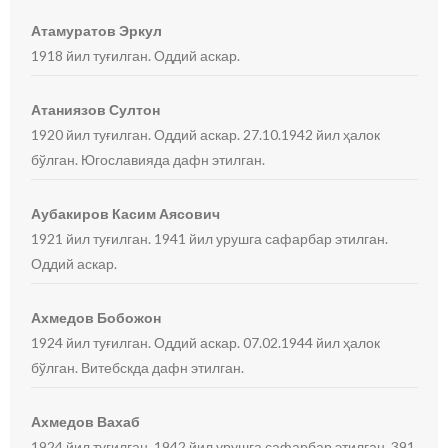
Атамуратов Эркул
1918 йил туғилган. Оддий аскар.
Атаниязов Султон
1920 йил туғилган. Оддий аскар. 27.10.1942 йил ҳалок
бўлган. Югославияда дафн этилган.
Аубакиров Касим Аясович
1921 йил туғилган. 1941 йил урушга сафарбар этилган.
Оддий аскар.
Ахмедов Бобожон
1924 йил туғилган. Оддий аскар. 07.02.1944 йил ҳалок
бўлган. Витебскда дафн этилган.
Ахмедов Вахаб
1924 йил туғилган. 1942 йил урушга сафарбар этилган. 391