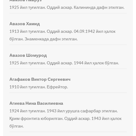
1925 йил туғилган. Оддий аскар. Калининда дафн этилган.
Авазов Хамид
1913 йил туғилган. Оддий аскар. 04.09.1942 йил ҳалок
бўлган. Знаменкада дафн этилган.
Авазов Шомурод
1925 йил туғилган. Оддий аскар. 1944 йил ҳалок бўлган.
Агафаков Виктор Сергеевич
1910 йил туғилган. Ефрейтор.
Агиева Нина Василиевна
1924 йил туғилган. 1943 йил урушга сафарбар этилган.
Қрим фронтига юборилган. Оддий аскар. 1943 йил ҳалок
бўлган.