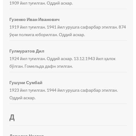
1909 йил туғилган. Оддий аскар.
Гузенко Иван Иванович
1919 йил туғилган. 1941 йил урушга сафарбар этилган. 874
ўқчи полкига юборилган. Оддий аскар.
Гулмуратов Дил
1924 йил туғилган. Оддий аскар. 13.12.1943 йил ҳалок
бўлган. Гомельда дафн этилган.
Гушуни Сумбай
1923 йил туғилган. 1944 йил урушга сафарбар этилган.
Оддий аскар.
Д
Давидко Нестер