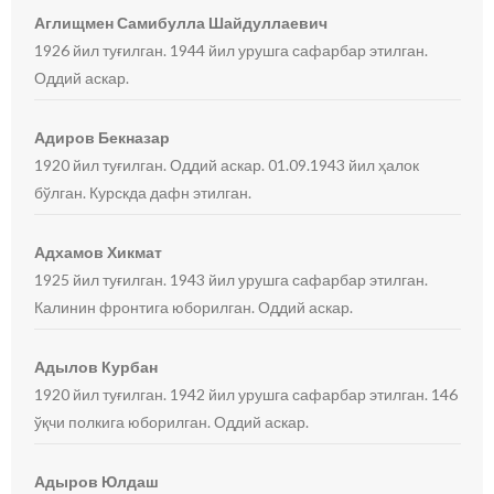
Аглищмен Самибулла Шайдуллаевич
1926 йил туғилган. 1944 йил урушга сафарбар этилган.
Оддий аскар.
Адиров Бекназар
1920 йил туғилган. Оддий аскар. 01.09.1943 йил ҳалок
бўлган. Курскда дафн этилган.
Адхамов Хикмат
1925 йил туғилган. 1943 йил урушга сафарбар этилган.
Калинин фронтига юборилган. Оддий аскар.
Адылов Курбан
1920 йил туғилган. 1942 йил урушга сафарбар этилган. 146
ўқчи полкига юборилган. Оддий аскар.
Адыров Юлдаш