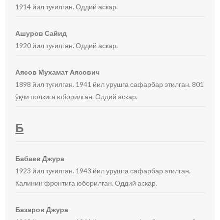
1914 йил туғилган. Оддий аскар.
Ашуров Сайид
1920 йил туғилган. Оддий аскар.
Аясов Мухамат Аясович
1898 йил туғилган. 1941 йил урушга сафарбар этилган. 801
ўқчи полкига юборилган. Оддий аскар.
Б
Бабаев Джура
1923 йил туғилган. 1943 йил урушга сафарбар этилган.
Калинин фронтига юборилган. Оддий аскар.
Базаров Джура