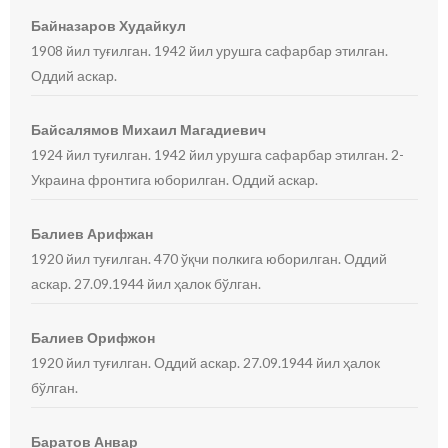
Байназаров Худайкул
1908 йил туғилган. 1942 йил урушга сафарбар этилган.
Оддий аскар.
Байсалямов Михаил Магадиевич
1924 йил туғилган. 1942 йил урушга сафарбар этилган. 2-
Украина фронтига юборилган. Оддий аскар.
Балиев Арифжан
1920 йил туғилган. 470 ўқчи полкига юборилган. Оддий
аскар. 27.09.1944 йил ҳалок бўлган.
Балиев Орифжон
1920 йил туғилган. Оддий аскар. 27.09.1944 йил ҳалок
бўлган.
Баратов Анвар