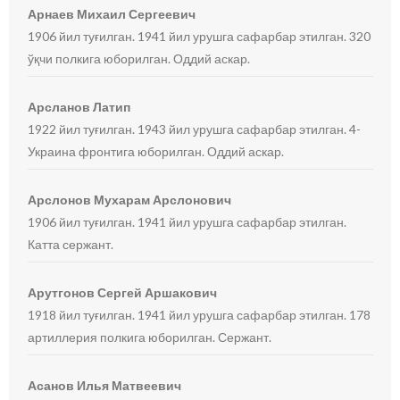
Арнаев Михаил Сергеевич
1906 йил туғилган. 1941 йил урушга сафарбар этилган. 320
ўқчи полкига юборилган. Оддий аскар.
Арсланов Латип
1922 йил туғилган. 1943 йил урушга сафарбар этилган. 4-
Украина фронтига юборилган. Оддий аскар.
Арслонов Мухарам Арслонович
1906 йил туғилган. 1941 йил урушга сафарбар этилган.
Катта сержант.
Арутгонов Сергей Аршакович
1918 йил туғилган. 1941 йил урушга сафарбар этилган. 178
артиллерия полкига юборилган. Сержант.
Асанов Илья Матвеевич