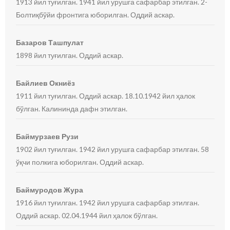
1913 йил туғилган. 1941 йил урушга сафарбар этилган. 2-
Болтиқбўйи фронтига юборилган. Оддий аскар.
Базаров Ташпулат
1898 йил туғилган. Оддий аскар.
Байлиев Окниёз
1911 йил туғилган. Оддий аскар. 18.10.1942 йил ҳалок
бўлган. Калининда дафн этилган.
Баймурзаев Рузи
1902 йил туғилган. 1942 йил урушга сафарбар этилган. 58
ўқчи полкига юборилган. Оддий аскар.
Баймуродов Жура
1916 йил туғилган. 1942 йил урушга сафарбар этилган.
Оддий аскар. 02.04.1944 йил ҳалок бўлган.