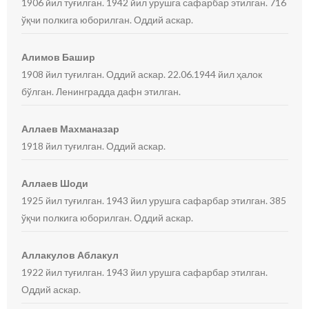
1906 йил туғилган. 1942 йил урушга сафарбар этилган. 716
ўқчи полкига юборилган. Оддий аскар.
Алимов Башир
1908 йил туғилган. Оддий аскар. 22.06.1944 йил ҳалок
бўлган. Ленинградда дафн этилган.
Аллаев Махманазар
1918 йил туғилган. Оддий аскар.
Аллаев Шоди
1925 йил туғилган. 1943 йил урушга сафарбар этилган. 385
ўқчи полкига юборилган. Оддий аскар.
Аллакулов Аблакул
1922 йил туғилган. 1943 йил урушга сафарбар этилган.
Оддий аскар.