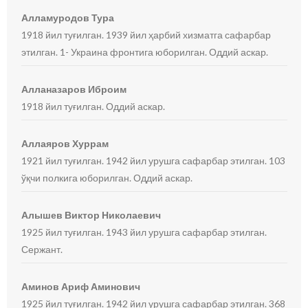
Алламуродов Тура
1918 йил туғилган. 1939 йил ҳарбий хизматга сафарбар
этилган. 1- Украина фронтига юборилган. Оддий аскар.
Алланазаров Иброим
1918 йил туғилган. Оддий аскар.
Аллаяров Хуррам
1921 йил туғилган. 1942 йил урушга сафарбар этилган. 103
ўқчи полкига юборилган. Оддий аскар.
Алышев Виктор Николаевич
1925 йил туғилган. 1943 йил урушга сафарбар этилган.
Сержант.
Аминов Ариф Аминович
1925 йил туғилган. 1942 йил урушга сафарбар этилган. 368