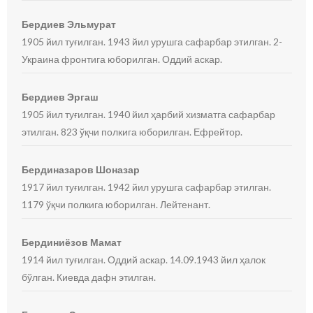
Бердиев Эльмурат
1905 йил туғилган. 1943 йил урушга сафарбар этилган. 2-
Украина фронтига юборилган. Оддий аскар.
Бердиев Эргаш
1905 йил туғилган. 1940 йил ҳарбий хизматга сафарбар
этилган. 823 ўқчи полкига юборилган. Ефрейтор.
Бердиназаров Шоназар
1917 йил туғилган. 1942 йил урушга сафарбар этилган.
1179 ўқчи полкига юборилган. Лейтенант.
Бердиниёзов Мамат
1914 йил туғилган. Оддий аскар. 14.09.1943 йил ҳалок
бўлган. Киевда дафн этилган.