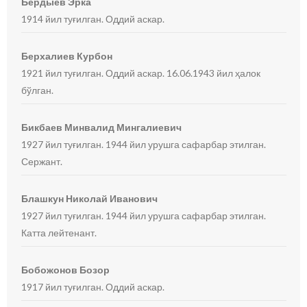
Бердыев Эрка
1914 йил туғилган. Оддий аскар.
Берхалиев Курбон
1921 йил туғилган. Оддий аскар. 16.06.1943 йил ҳалок
бўлган.
Бикбаев Минвалид Мингалиевич
1927 йил туғилган. 1944 йил урушга сафарбар этилган.
Сержант.
Блашкун Николай Иванович
1927 йил туғилган. 1944 йил урушга сафарбар этилган.
Катта лейтенант.
Бобожонов Бозор
1917 йил туғилган. Оддий аскар.