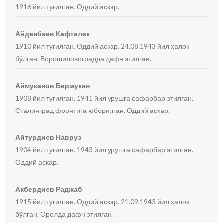
1916 йил туғилган. Оддий аскар.
Айденбаев Кафтелек
1910 йил туғилган. Оддий аскар. 24.08.1943 йил ҳалок
бўлган. Ворошиловоградда дафн этилган.
Аймуканов Бермукан
1908 йил туғилган. 1941 йил урушга сафарбар этилган.
Сталинград фронтига юборилган. Оддий аскар.
Айтурдиев Навруз
1904 йил туғилган. 1943 йил урушга сафарбар этилган.
Оддий аскар.
Акбердиев Раджаб
1915 йил туғилган. Оддий аскар. 21.09.1943 йил ҳалок
бўлган. Орелда дафн этилган.