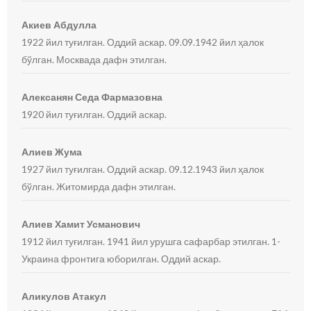
Акиев Абдулла
1922 йил туғилган. Оддий аскар. 09.09.1942 йил ҳалок
бўлган. Москвада дафн этилган.
Алексанян Седа Фармазовна
1920 йил туғилган. Оддий аскар.
Алиев Жума
1927 йил туғилган. Оддий аскар. 09.12.1943 йил ҳалок
бўлган. Житомирда дафн этилган.
Алиев Хамит Усманович
1912 йил туғилган. 1941 йил урушга сафарбар этилган. 1-
Украина фронтига юборилган. Оддий аскар.
Аликулов Атакул