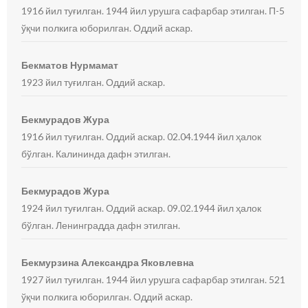
1916 йил туғилган. 1944 йил урушга сафарбар этилган. П-5
ўқчи полкига юборилган. Оддий аскар.
Бекматов Нурмамат
1923 йил туғилган. Оддий аскар.
Бекмурадов Жура
1916 йил туғилган. Оддий аскар. 02.04.1944 йил ҳалок
бўлган. Калининда дафн этилган.
Бекмурадов Жура
1924 йил туғилган. Оддий аскар. 09.02.1944 йил ҳалок
бўлган. Ленинградда дафн этилган.
Бекмурзина Александра Яковлевна
1927 йил туғилган. 1944 йил урушга сафарбар этилган. 521
ўқчи полкига юборилган. Оддий аскар.