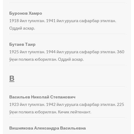
Буронов Хамро
1918 йил туғилган. 1941 йил урушга сафарбар этилган.
Оддий аскар.
Бутаев Таир
1925 йил туғилган. 1944 йил урушга сафарбар этилган. 360
ўқчи полкига юборилган. Оддий аскар.
В
Васильев Николай Степанович
1923 йил туғилган. 1942 йил урушга сафарбар этилган. 225
ўқчи полкига юборилган. Кичик лейтенант.
Вишнякова Александра Васильевна