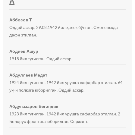
А
Аббосов Т
Оддий аскар. 29.08.1942 йил ҳалок бўлган. Смоленскда
дафн этилган.
Абдиев Ашур
1918 йил туғилган. Оддий аскар.
Абдуллаев Мадат
1924 йил туғилган. 1942 йил урушга сафарбар этилган. 64
ўқчи полкига юборилган. Оддий аскар.
Абдуназаров Бегандик
1923 йил туғилган. 1942 йил урушга сафарбар этилган. 2-
Белорус фронтига юборилган. Сержант.