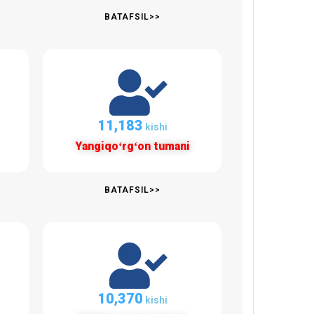
BATAFSIL>>
11,848
kishi
Yangiqoʻrgʻon tumani
BATAFSIL>>
10,986
kishi