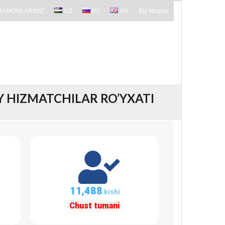
RAMONLARIMIZ
UZ
РУ
EN
Biz Haqida
 HIZMATCHILAR RO’YXATI
12,171
kishi
Chust tumani