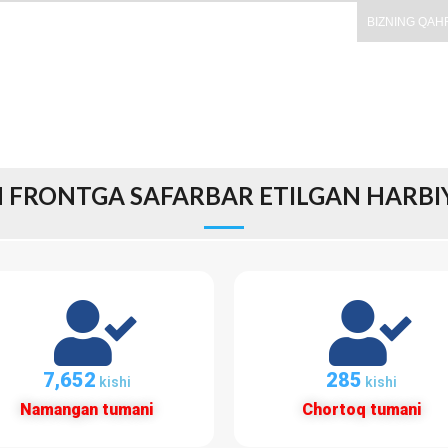
BIZNING QAH
FRONTGA SAFARBAR ETILGAN HARBIY
8,107
301
kishi
kishi
Namangan tumani
Chortoq tumani