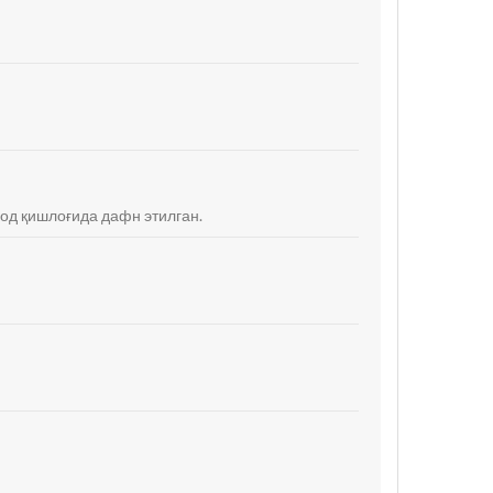
ход қишлоғида дафн этилган.