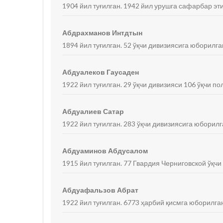
1904 йил туғилган. 1942 йил урушга сафарбар эти
Абдрахманов Интдтын
1894 йил туғилган. 52 ўқчи дивизиясига юборилган
Абдуалеков Гаусаден
1922 йил туғилган. 29 ўқчи дивизияси 106 ўқчи по
Абдуалиев Сатар
1922 йил туғилган. 283 ўқчи дивизиясига юборилг
Абдуаминов Абдусалом
1915 йил туғилган. 77 Гвардия Черниговской ўқчи
Абдуафальзов Абрат
1922 йил туғилган. 6773 ҳарбий қисмга юборилган