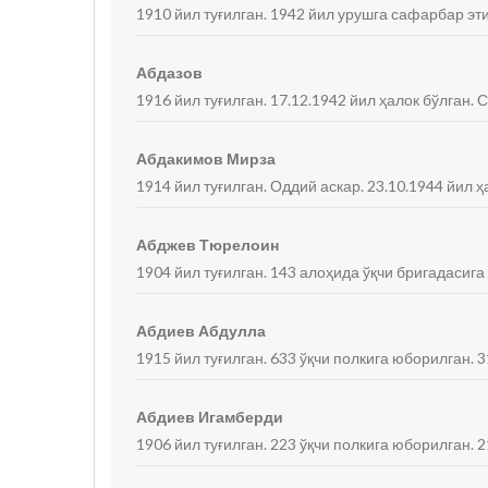
1910 йил туғилган. 1942 йил урушга сафарбар эти
Абдазов
1916 йил туғилган. 17.12.1942 йил ҳалок бўлган.
Абдакимов Мирза
1914 йил туғилган. Оддий аскар. 23.10.1944 йил ҳ
Абджев Тюрелоин
1904 йил туғилган. 143 алоҳида ўқчи бригадасига
Абдиев Абдулла
1915 йил туғилган. 633 ўқчи полкига юборилган. 
Абдиев Игамберди
1906 йил туғилган. 223 ўқчи полкига юборилган. 2