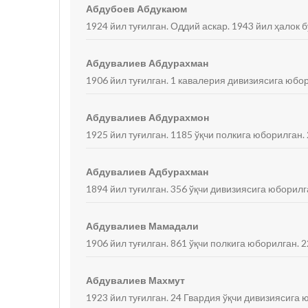
Абдубоев Абдукаюм
1924 йил туғилган. Оддий аскар. 1943 йил ҳалок б
Абдувалиев Абдурахман
1906 йил туғилган. 1 кавалерия дивизиясига юбор
Абдувалиев Абдурахмон
1925 йил туғилган. 1185 ўқчи полкига юборилган
Абдувалиев Адбурахман
1894 йил туғилган. 356 ўқчи дивизиясига юборилг
Абдувалиев Мамадали
1906 йил туғилган. 861 ўқчи полкига юборилган. 2
Абдувалиев Махмут
1923 йил туғилган. 24 Гвардия ўқчи дивизиясига 