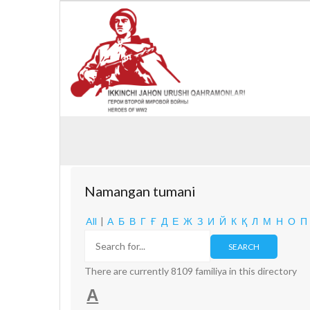
Namangan tumani
All
|
А
Б
В
Г
Ғ
Д
Е
Ж
З
И
Й
К
Қ
Л
М
Н
О
П
There are currently 8109 familiya in this directory
А