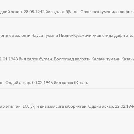
Оддий аскар. 28.08.1942 йил ҳалок бўлган. Славянск туманида дафн э
. Могилёв вилояти Чауси тумани Нижне-Кузьмичи қишлоғида дафн этил
11.01.1943 йил ҳалок бўлган. Волгоград вилояти Калачи тумани Казач
н. Оддий аскар. 00.02.1945 йил ҳалок бўлган.
ар этилган. 108 ўқчи дивизиясига юборилган. Оддий аскар. 22.02.194