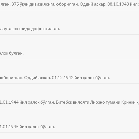
лган. 375 ўқчи дивизиясига юборилган. Оддий аскар. 08.10.1943 йил 
 Слаута шахрида дафн этилган.
алок бўлган.
 юборилган. Оддий аскар. 01.12.1942 йил ҳалок бўлган.
31.01.1944 йил ҳалок бўлган. Витебск вилояти Лиозно тумани Кринки
1.01.1945 йил ҳалок бўлган.