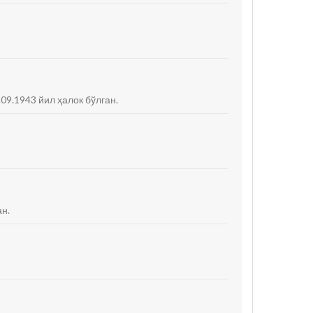
09.1943 йил ҳалок бўлган.
ан.