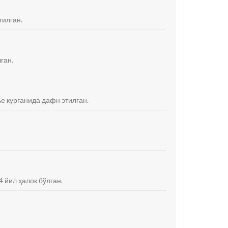
тилган.
ган.
ье курганида дафн этилган.
4 йил ҳалок бўлган.