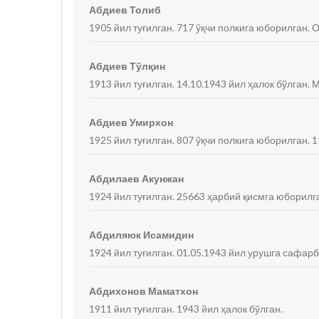
Абдиев Толиб
1905 йил туғилган. 717 ўқчи полкига юборилган. 
Абдиев Тўлқин
1913 йил туғилган. 14.10.1943 йил ҳалок бўлган
Абдиев Умирхон
1925 йил туғилган. 807 ўқчи полкига юборилган. 
Абдилаев Акунжан
1924 йил туғилган. 25663 ҳарбий қисмга юборилга
Абдиляюк Исамидин
1924 йил туғилган. 01.05.1943 йил урушга сафарб
Абдихонов Маматхон
1911 йил туғилган. 1943 йил ҳалок бўлган.