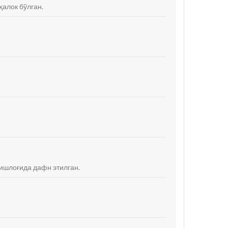
ҳалок бўлган.
 қишлоғида дафн этилган.