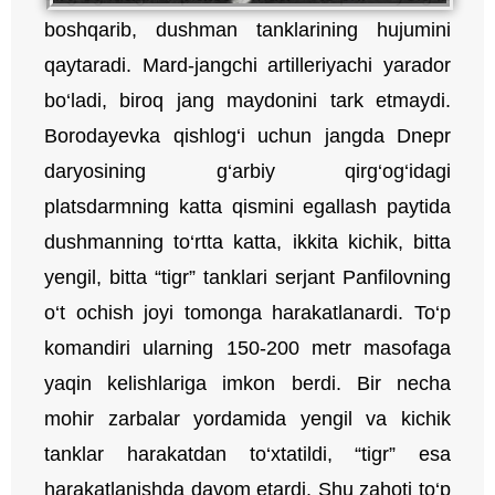
boshqarib, dushman tanklarining hujumini
qaytaradi. Mard-jangchi artilleriyachi yarador
bo‘ladi, biroq jang maydonini tark etmaydi.
Borodayevka qishlog‘i uchun jangda Dnepr
daryosining g‘arbiy qirg‘og‘idagi
platsdarmning katta qismini egallash paytida
dushmanning to‘rtta katta, ikkita kichik, bitta
yengil, bitta “tigr” tanklari serjant Panfilovning
o‘t ochish joyi tomonga harakatlanardi. To‘p
komandiri ularning 150-200 metr masofaga
yaqin kelishlariga imkon berdi. Bir necha
mohir zarbalar yordamida yengil va kichik
tanklar harakatdan to‘xtatildi, “tigr” esa
harakatlanishda davom etardi. Shu zahoti to‘p