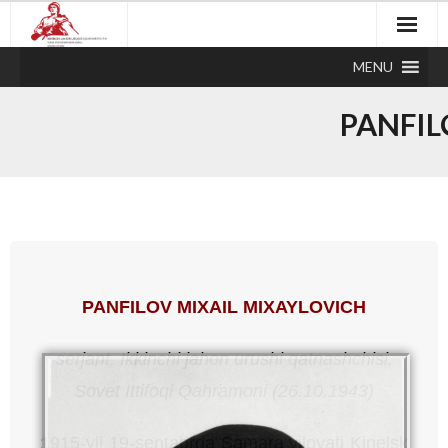
MENU
PANFIL
PANFILOV MIXAIL
MIXAYLOVICH
serjant, Ikkinchi jahon urushi qatnashchisi,
Sovet
Ittifoqi
Qahramoni
(26.10.1943)
1915-yil 19-sentabrda Samara viloyati Kinelsk