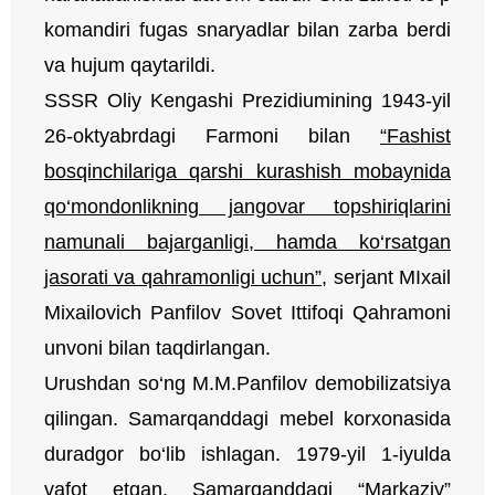
komandiri fugas snaryadlar bilan zarba berdi
va hujum qaytarildi.
SSSR Oliy Kengashi Prezidiumining 1943-yil
26-oktyabrdagi Farmoni bilan
“Fashist
bosqinchilariga qarshi kurashish mobaynida
qo‘mondonlikning jangovar topshiriqlarini
namunali bajarganligi, hamda ko‘rsatgan
jasorati va qahramonligi uchun”
, serjant MIxail
Mixailovich Panfilov Sovet Ittifoqi Qahramoni
unvoni bilan taqdirlangan.
Urushdan so‘ng M.M.Panfilov demobilizatsiya
qilingan. Samarqanddagi mebel korxonasida
duradgor bo‘lib ishlagan. 1979-yil 1-iyulda
vafot etgan. Samarqanddagi “Markaziy”