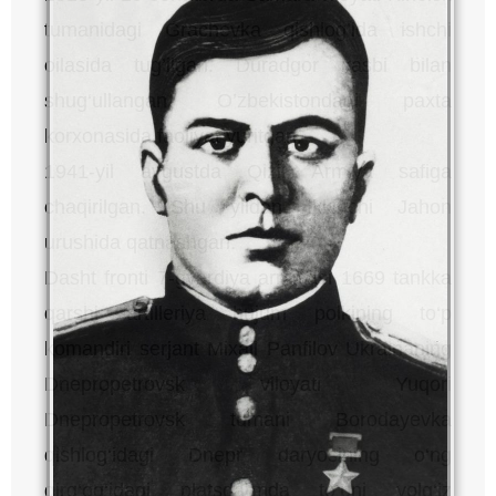
tumanidagi Grachevka qishlog’ida ishchi
oilasida tug’ilgan. Duradgor kasbi bilan
shug‘ullangan. O’zbekistondagi paxta
korxonasida faoliyat yuritgan.
1941-yil avgustda Qizil Armiya safiga
chaqirilgan. Shu yildan Ikkinchi Jahon
urushida qatnashgan.
Dasht fronti 7-gvardiya armiyasi 1669 tankka
qarshi artilleriya hujum polkining to‘p
komandiri serjant Mixail Panfilov Ukrainaning
Dnepropetrovsk viloyati Yuqori
Dnepropetrovsk tumani Borodayevka
qishlog‘idagi Dnepr daryosining o‘ng
qirg‘og‘idagi platsdarmda to‘pni yolg‘iz