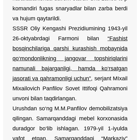
komandiri fugas snaryadlar bilan zarba berdi
va hujum qaytarildi.
SSSR Oliy Kengashi Prezidiumining 1943-yil
26-oktyabrdagi Farmoni bilan
“Fashist
bosqinchilariga qarshi kurashish mobaynida
qo‘mondonlikning jangovar topshiriqlarini
namunali bajarganligi, hamda ko‘rsatgan
jasorati va qahramonligi uchun”
, serjant MIxail
Mixailovich Panfilov Sovet Ittifoqi Qahramoni
unvoni bilan taqdirlangan.
Urushdan so‘ng M.M.Panfilov demobilizatsiya
qilingan. Samarqanddagi mebel korxonasida
duradgor bo‘lib ishlagan. 1979-yil 1-iyulda
vafot etgan. Samarqanddagi “Markaziy”