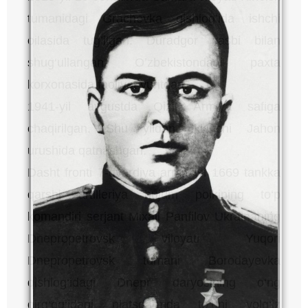
tumanidagi Grachevka qishlog’ida ishchi
oilasida tug’ilgan. Duradgor kasbi bilan
shug‘ullangan. O’zbekistondagi paxta
korxonasida faoliyat yuritgan.
1941-yil avgustda Qizil Armiya safiga
chaqirilgan. Shu yildan Ikkinchi Jahon
urushida qatnashgan.
Dasht fronti 7-gvardiya armiyasi 1669 tankka
qarshi artilleriya hujum polkining to‘p
komandiri serjant Mixail Panfilov Ukrainaning
Dnepropetrovsk viloyati Yuqori
Dnepropetrovsk tumani Borodayevka
qishlog‘idagi Dnepr daryosining o‘ng
qirg‘og‘idagi platsdarmda to‘pni yolg‘iz