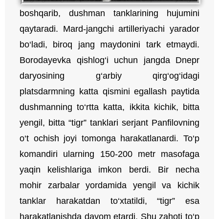
boshqarib, dushman tanklarining hujumini
qaytaradi. Mard-jangchi artilleriyachi yarador
bo‘ladi, biroq jang maydonini tark etmaydi.
Borodayevka qishlog‘i uchun jangda Dnepr
daryosining g‘arbiy qirg‘og‘idagi
platsdarmning katta qismini egallash paytida
dushmanning to‘rtta katta, ikkita kichik, bitta
yengil, bitta “tigr” tanklari serjant Panfilovning
o‘t ochish joyi tomonga harakatlanardi. To‘p
komandiri ularning 150-200 metr masofaga
yaqin kelishlariga imkon berdi. Bir necha
mohir zarbalar yordamida yengil va kichik
tanklar harakatdan to‘xtatildi, “tigr” esa
harakatlanishda davom etardi. Shu zahoti to‘p