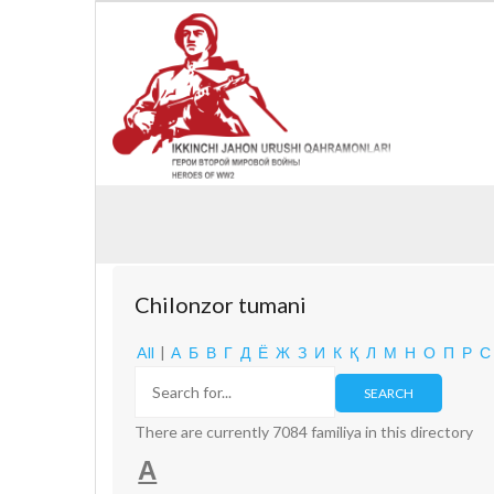
Chilonzor tumani
All
|
А
Б
В
Г
Д
Ё
Ж
З
И
К
Қ
Л
М
Н
О
П
Р
С
There are currently 7084 familiya in this directory
А