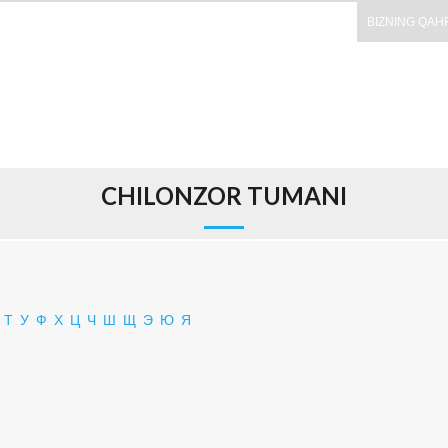
BIZNING QAH
CHILONZOR TUMANI
Т
У
Ф
Х
Ц
Ч
Ш
Щ
Э
Ю
Я