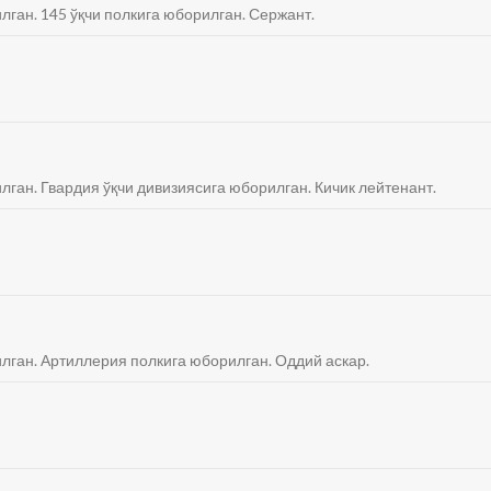
лган. 145 ўқчи полкига юборилган. Сержант.
илган. Гвардия ўқчи дивизиясига юборилган. Кичик лейтенант.
илган. Артиллерия полкига юборилган. Оддий аскар.