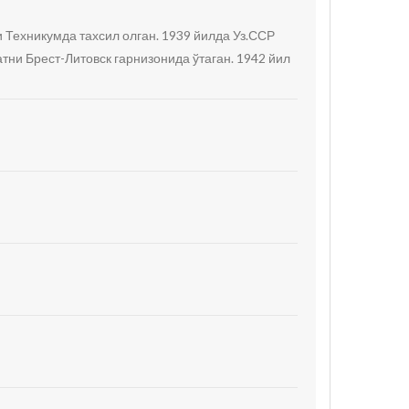
 Техникумда тахсил олган. 1939 йилда Уз.ССР
тни Брест-Литовск гарнизонида ўтаган. 1942 йил