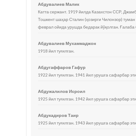
Абдувалиев Малик
Катта сержант. 1919 йилда Казахстон ССР, Джам
Тошкент шаҳар Сталин (ҳозирги Чилонзор) туман
феврал ойида урушда бедарак йўқолган. Ғалаба 
Абдувалиев Мухаммаджон
1918 йил туғилган.
Абдугаффаров Гафур
1922 йил туғилган. 1941 йил урушга сафарбар эти
Абдужалилов Исроил
1925 йил туғилган. 1942 йил урушга сафарбар эт
Абдукадиров Таир
1925 йил туғилган. 1943 йил урушга сафарбар эт