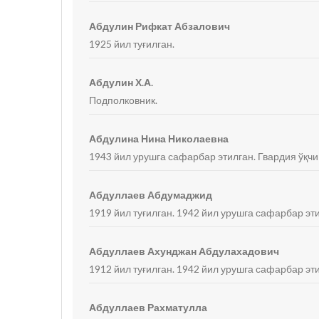
Абдулин Рифкат Абзалович
1925 йил туғилган.
Абдулин Х.А.
Подполковник.
Абдулина Нина Николаевна
1943 йил урушга сафарбар этилган. Гвардия ўқчи
Абдуллаев Абдумаджид
1919 йил туғилган. 1942 йил урушга сафарбар эти
Абдуллаев Ахунджан Абдулахадович
1912 йил туғилган. 1942 йил урушга сафарбар эт
Абдуллаев Рахматулла