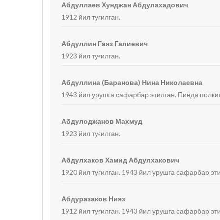
Абдуллаев Хунджан Абдулахадович
1912 йил туғилган.
Абдуллин Гаяз Галиевич
1923 йил туғилган.
Абдуллина (Баранова) Нина Николаевна
1943 йил урушга сафарбар этилган. Пиёда полки
Абдулоджанов Махмуд
1923 йил туғилган.
Абдулхаков Хамид Абдулхакович
1920 йил туғилган. 1943 йил урушга сафарбар эт
Абдуразаков Нияз
1912 йил туғилган. 1943 йил урушга сафарбар эт