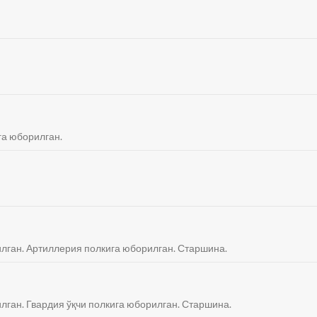
га юборилган.
илган. Артиллерия полкига юборилган. Старшина.
илган. Гвардия ўқчи полкига юборилган. Старшина.