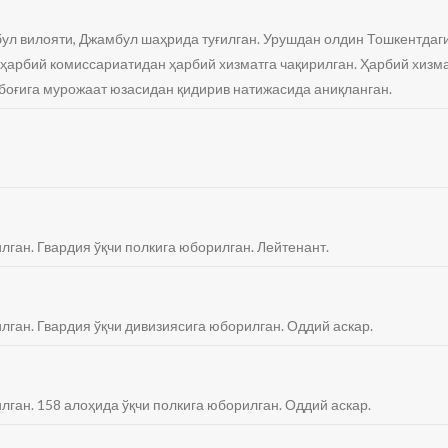
бул вилояти, Джамбул шаҳрида туғилган. Урушдан олдин Тошкентдаги
 ҳарбий комиссариатидан ҳарбий хизматга чақирилган. Ҳарбий хизма
боғига мурожаат юзасидан қидирив натижасида аниқланган.
лган. Гвардия ўқчи полкига юборилган. Лейтенант.
илган. Гвардия ўқчи дивизиясига юборилган. Оддий аскар.
илган. 158 алоҳида ўқчи полкига юборилган. Оддий аскар.