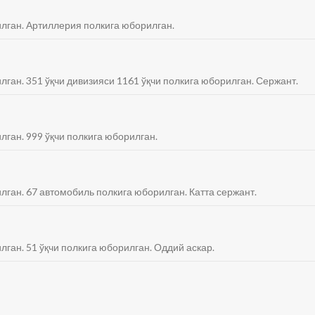
илган. Артиллерия полкига юборилган.
лган. 351 ўқчи дивизияси 1161 ўқчи полкига юборилган. Сержант.
лган. 999 ўқчи полкига юборилган.
илган. 67 автомобиль полкига юборилган. Катта сержант.
лган. 51 ўқчи полкига юборилган. Оддий аскар.