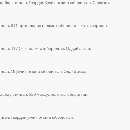
фарбар этилган. Гвардия ўқчи полкига юборилган. Сержант.
илган. 811 артиллерия полкига юборилган. Катта сержант.
лган. 417 ўқчи полкига юборилган. Оддий аскар.
лган. 18 ўқчи полкига юборилган. Оддий аскар.
фарбар этилган. 550 махсус полкига юборилган.
илган. Гвардия ўқчи полкига юборилган.