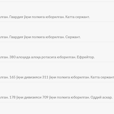
лган. Гвардия ўқчи полкига юборилган. Катта сержант.
илган. Гвардия ўқчи полкига юборилган. Сержант.
илган. 380 алоҳида алоқа ротасига юборилган. Ефрейтор.
лган. 165 ўқчи дивизияси 311 ўқчи полкига юборилган. Катта сержант
лган. 178 ўқчи дивизияси 709 ўқчи полкига юборилган. Оддий аскар.