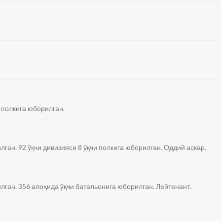
 полкига юборилган.
лган. 92 ўқчи дивизияси 8 ўқчи полкига юборилган. Оддий аскар.
илган. 356 алоҳида ўқчи батальонига юборилган. Лейтенант.