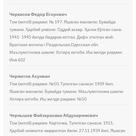
Черкасов Федор Егорович
Том (китоб) рақами: № 197. Яшаган манзили: Бувайда
тумани. Ҳарбий унвони: Оддий аскар. Ҳалок бўлган сана:
1941- 1945 йилда бедарак кетган. Дафн этилган жой:
Братская могила г.Раздельная,Одесская обл.
Маълумотнома шакли: Хотира китоби. Иш жилди рақами:
Инв 632
Черматов Ахунжан
Том (китоб) рақами: №50. Туғилган санаси: 1909 йил.
Яшаган манзили: Бувайда тумани. Маълумотнома шакли:
Хотира китоби. Иш жилди рақами: №50
Чернышев Файзерахман Абдукаримович
Том (китоб) рақами: Карточка. Туғилган санаси: 1921.
Ҳарбий хизматга чақирилган йили: 27.11.1939 йил. Яшаган