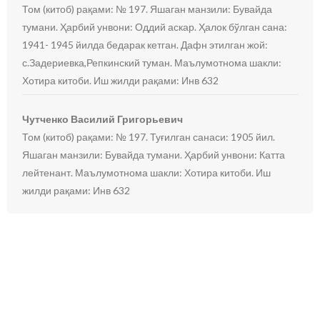
Том (китоб) рақами: № 197. Яшаган манзили: Бувайда
тумани. Ҳарбий унвони: Оддий аскар. Ҳалок бўлган сана:
1941- 1945 йилда бедарак кетган. Дафн этилган жой:
с.Задериевка,Репкинский туман. Маълумотнома шакли:
Хотира китоби. Иш жилди рақами: Инв 632
Чутченко Василий Григорьевич
Том (китоб) рақами: № 197. Туғилган санаси: 1905 йил.
Яшаган манзили: Бувайда тумани. Ҳарбий унвони: Катта
лейтенант. Маълумотнома шакли: Хотира китоби. Иш
жилди рақами: Инв 632