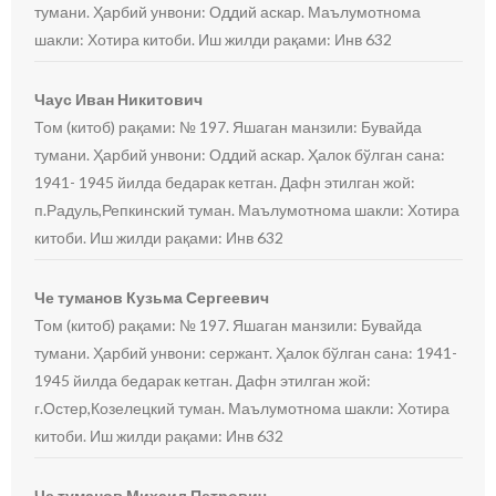
тумани. Ҳарбий унвони: Оддий аскар. Маълумотнома
шакли: Хотира китоби. Иш жилди рақами: Инв 632
Чаус Иван Никитович
Том (китоб) рақами: № 197. Яшаган манзили: Бувайда
тумани. Ҳарбий унвони: Оддий аскар. Ҳалок бўлган сана:
1941- 1945 йилда бедарак кетган. Дафн этилган жой:
п.Радуль,Репкинский туман. Маълумотнома шакли: Хотира
китоби. Иш жилди рақами: Инв 632
Че туманов Кузьма Сергеевич
Том (китоб) рақами: № 197. Яшаган манзили: Бувайда
тумани. Ҳарбий унвони: сержант. Ҳалок бўлган сана: 1941-
1945 йилда бедарак кетган. Дафн этилган жой:
г.Остер,Козелецкий туман. Маълумотнома шакли: Хотира
китоби. Иш жилди рақами: Инв 632
Че туманов Михаил Петрович