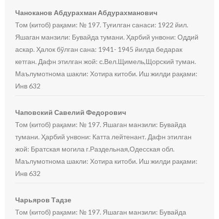
Чаноканов Абдурахман Абдурахманович
Том (китоб) рақами: № 197. Туғилган санаси: 1922 йил.
Яшаган манзили: Бувайда тумани. Ҳарбий унвони: Оддий
аскар. Ҳалок бўлган сана: 1941- 1945 йилда бедарак
кетган. Дафн этилган жой: с.Вел.Щимель,Щорский туман.
Маълумотнома шакли: Хотира китоби. Иш жилди рақами:
Инв 632
Чаповский Савелий Федорович
Том (китоб) рақами: № 197. Яшаган манзили: Бувайда
тумани. Ҳарбий унвони: Катта лейтенант. Дафн этилган
жой: Братская могила г.Раздельная,Одесская обл.
Маълумотнома шакли: Хотира китоби. Иш жилди рақами:
Инв 632
Чарьяров Тадзе
Том (китоб) рақами: № 197. Яшаган манзили: Бувайда