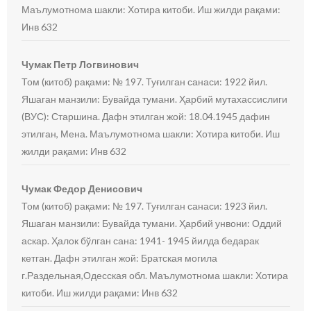
Маълумотнома шакли: Хотира китоби. Иш жилди рақами:
Инв 632
Чумак Петр Логвинович
Том (китоб) рақами: № 197. Туғилган санаси: 1922 йил.
Яшаган манзили: Бувайда тумани. Ҳарбий мутахассислиги
(ВУС): Старшина. Дафн этилган жой: 18.04.1945 дафин
этилган, Мена. Маълумотнома шакли: Хотира китоби. Иш
жилди рақами: Инв 632
Чумак Федор Денисович
Том (китоб) рақами: № 197. Туғилган санаси: 1923 йил.
Яшаган манзили: Бувайда тумани. Ҳарбий унвони: Оддий
аскар. Ҳалок бўлган сана: 1941- 1945 йилда бедарак
кетган. Дафн этилган жой: Братская могила
г.Раздельная,Одесская обл. Маълумотнома шакли: Хотира
китоби. Иш жилди рақами: Инв 632