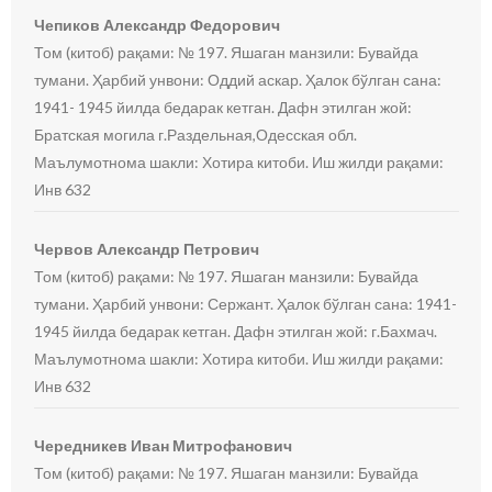
Чепиков Александр Федорович
Том (китоб) рақами: № 197. Яшаган манзили: Бувайда
тумани. Ҳарбий унвони: Оддий аскар. Ҳалок бўлган сана:
1941- 1945 йилда бедарак кетган. Дафн этилган жой:
Братская могила г.Раздельная,Одесская обл.
Маълумотнома шакли: Хотира китоби. Иш жилди рақами:
Инв 632
Червов Александр Петрович
Том (китоб) рақами: № 197. Яшаган манзили: Бувайда
тумани. Ҳарбий унвони: Сержант. Ҳалок бўлган сана: 1941-
1945 йилда бедарак кетган. Дафн этилган жой: г.Бахмач.
Маълумотнома шакли: Хотира китоби. Иш жилди рақами:
Инв 632
Чередникев Иван Митрофанович
Том (китоб) рақами: № 197. Яшаган манзили: Бувайда