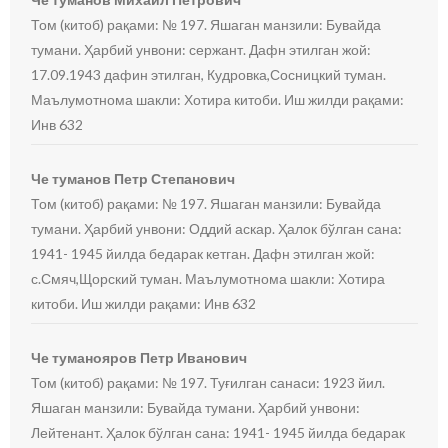
Том (китоб) рақами: № 197. Яшаган манзили: Бувайда
тумани. Ҳарбий унвони: сержант. Дафн этилган жой:
17.09.1943 дафин этилган, Кудровка,Сосницкий туман.
Маълумотнома шакли: Хотира китоби. Иш жилди рақами:
Инв 632
Че туманов Петр Степанович
Том (китоб) рақами: № 197. Яшаган манзили: Бувайда
тумани. Ҳарбий унвони: Оддий аскар. Ҳалок бўлган сана:
1941- 1945 йилда бедарак кетган. Дафн этилган жой:
с.Смяч,Щорский туман. Маълумотнома шакли: Хотира
китоби. Иш жилди рақами: Инв 632
Че туманояров Петр Иванович
Том (китоб) рақами: № 197. Туғилган санаси: 1923 йил.
Яшаган манзили: Бувайда тумани. Ҳарбий унвони:
Лейтенант. Ҳалок бўлган сана: 1941- 1945 йилда бедарак