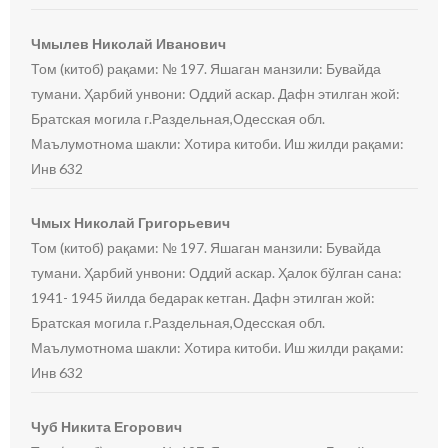
Чмылев Николай Иванович
Том (китоб) рақами: № 197. Яшаган манзили: Бувайда
тумани. Ҳарбий унвони: Оддий аскар. Дафн этилган жой:
Братская могила г.Раздельная,Одесская обл.
Маълумотнома шакли: Хотира китоби. Иш жилди рақами:
Инв 632
Чмых Николай Григорьевич
Том (китоб) рақами: № 197. Яшаган манзили: Бувайда
тумани. Ҳарбий унвони: Оддий аскар. Ҳалок бўлган сана:
1941- 1945 йилда бедарак кетган. Дафн этилган жой:
Братская могила г.Раздельная,Одесская обл.
Маълумотнома шакли: Хотира китоби. Иш жилди рақами:
Инв 632
Чуб Никита Егорович