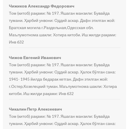
Чижиков Александр Федорович
Том (китоб) рақами: № 197. Яшаган манзили: Бувайда
тумани. Ҳарбий унвони: Оддий аскар. Дафн этилган жой:
Братская могила г.Раздельная,Одесская обл.
Маълумотнома шакли: Хотира китоби. Иш жилди рақами:
Инв 632
Чижов Евгений Иванович
Том (китоб) рақами: № 197. Яшаган манзили: Бувайда
тумани. Ҳарбий унвони: Оддий аскар. Ҳалок бўлган сана:
1941- 1945 йилда бедарак кетган. Дафн этилган жой:
г.Остер,Козелецкий туман. Маълумотнома шакли: Хотира
китоби. Иш жилди рақами: Инв 632
Чикалин Петр Алексеевич
Том (китоб) рақами: № 197. Яшаган манзили: Бувайда
тумани. Ҳарбий унвони: Оддий аскар. Ҳалок бўлган сана: