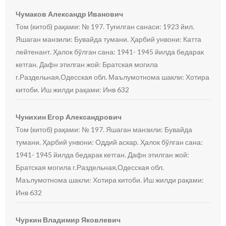
Чумаков Александр Иванович
Том (китоб) рақами: № 197. Туғилган санаси: 1923 йил.
Яшаган манзили: Бувайда тумани. Ҳарбий унвони: Катта
лейтенант. Ҳалок бўлган сана: 1941- 1945 йилда бедарак
кетган. Дафн этилган жой: Братская могила
г.Раздельная,Одесская обл. Маълумотнома шакли: Хотира
китоби. Иш жилди рақами: Инв 632
Чунихин Егор Александрович
Том (китоб) рақами: № 197. Яшаган манзили: Бувайда
тумани. Ҳарбий унвони: Оддий аскар. Ҳалок бўлган сана:
1941- 1945 йилда бедарак кетган. Дафн этилган жой:
Братская могила г.Раздельная,Одесская обл.
Маълумотнома шакли: Хотира китоби. Иш жилди рақами:
Инв 632
Чуркин Владимир Яковлевич