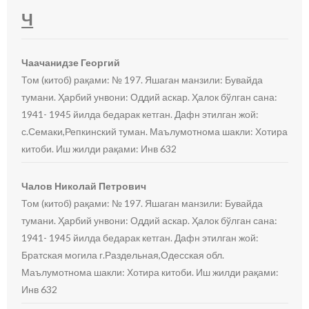
Ч
Чаачанидзе Георгий
Том (китоб) рақами: № 197. Яшаган манзили: Бувайда
тумани. Ҳарбий унвони: Оддий аскар. Ҳалок бўлган сана:
1941- 1945 йилда бедарак кетган. Дафн этилган жой:
с.Семаки,Репкинский туман. Маълумотнома шакли: Хотира
китоби. Иш жилди рақами: Инв 632
Чалов Николай Петрович
Том (китоб) рақами: № 197. Яшаган манзили: Бувайда
тумани. Ҳарбий унвони: Оддий аскар. Ҳалок бўлган сана:
1941- 1945 йилда бедарак кетган. Дафн этилган жой:
Братская могила г.Раздельная,Одесская обл.
Маълумотнома шакли: Хотира китоби. Иш жилди рақами:
Инв 632