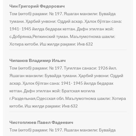
Чин Григорий Федорович
Том (китоб) рақами: № 197. Яшаган манзили: Бувайда
тумани. Ҳарбий унвони: Оддий аскар. Ҳалок бўлган сана:
1941- 1945 йилда бедарак кетган. Дафн этилган жой:
с.Добрянка,Репкинский туман. Маълумотнома шакли:
Хотира китоби. Иш жилди рақами: Инв 632
Чипанов Владимир Ильич
Том (китоб) рақами: № 197. Туғилган санаси: 1926 йил.
Яшаган манзили: Бувайда тумани. Ҳарбий унвони: Оддий
аскар. Ҳалок бўлган сана: 1941- 1945 йилда бедарак
кетган. Дафн этилган жой: Братская могила
г.Раздельная,Одесская обл. Маълумотнома шакли: Хотира
китоби. Иш жилди рақами: Инв 632
Чистоплюев Павел Фадеевич
Том (китоб) рақами: № 197. Яшаган манзили: Бувайда