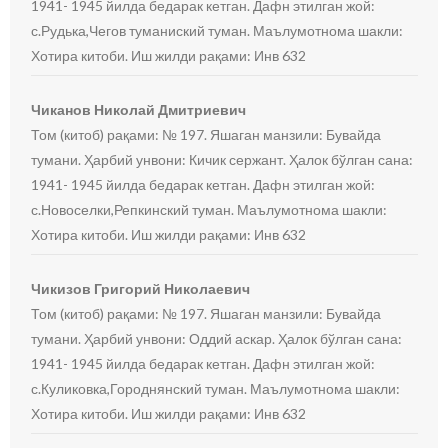
1941- 1945 йилда бедарак кетган. Дафн этилган жой:
с.Рудька,Чегов туманиский туман. Маълумотнома шакли:
Хотира китоби. Иш жилди рақами: Инв 632
Чиканов Николай Дмитриевич
Том (китоб) рақами: № 197. Яшаган манзили: Бувайда
тумани. Ҳарбий унвони: Кичик сержант. Ҳалок бўлган сана:
1941- 1945 йилда бедарак кетган. Дафн этилган жой:
с.Новоселки,Репкинский туман. Маълумотнома шакли:
Хотира китоби. Иш жилди рақами: Инв 632
Чикизов Григорий Николаевич
Том (китоб) рақами: № 197. Яшаган манзили: Бувайда
тумани. Ҳарбий унвони: Оддий аскар. Ҳалок бўлган сана:
1941- 1945 йилда бедарак кетган. Дафн этилган жой:
с.Куликовка,Городнянский туман. Маълумотнома шакли:
Хотира китоби. Иш жилди рақами: Инв 632