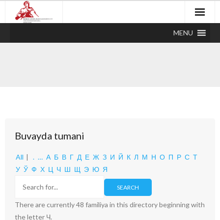
MENU
Buvayda tumani
All
|
.
…
А
Б
В
Г
Д
Е
Ж
З
И
Й
К
Л
М
Н
О
П
Р
С
Т
У
Ў
Ф
Х
Ц
Ч
Ш
Щ
Э
Ю
Я
There are currently 48 familiya in this directory beginning with
the letter Ч.