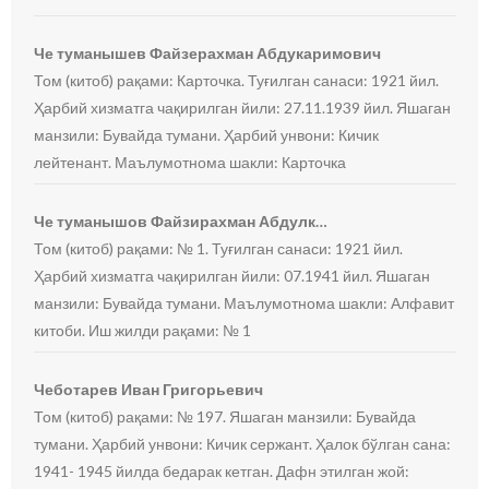
Че туманышев Файзерахман Абдукаримович
Том (китоб) рақами: Карточка. Туғилган санаси: 1921 йил.
Ҳарбий хизматга чақирилган йили: 27.11.1939 йил. Яшаган
манзили: Бувайда тумани. Ҳарбий унвони: Кичик
лейтенант. Маълумотнома шакли: Карточка
Че туманышов Файзирахман Абдулк…
Том (китоб) рақами: № 1. Туғилган санаси: 1921 йил.
Ҳарбий хизматга чақирилган йили: 07.1941 йил. Яшаган
манзили: Бувайда тумани. Маълумотнома шакли: Алфавит
китоби. Иш жилди рақами: № 1
Чеботарев Иван Григорьевич
Том (китоб) рақами: № 197. Яшаган манзили: Бувайда
тумани. Ҳарбий унвони: Кичик сержант. Ҳалок бўлган сана:
1941- 1945 йилда бедарак кетган. Дафн этилган жой: