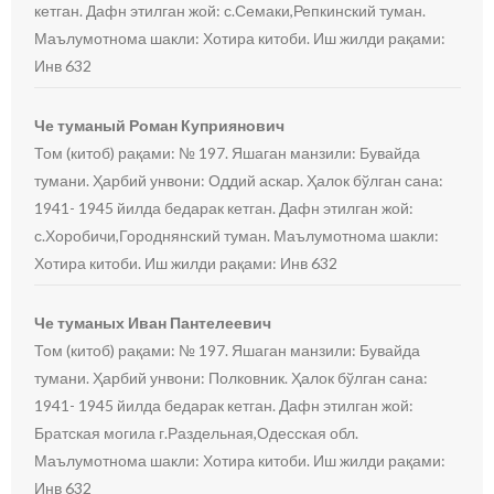
кетган. Дафн этилган жой: с.Семаки,Репкинский туман.
Маълумотнома шакли: Хотира китоби. Иш жилди рақами:
Инв 632
Че туманый Роман Куприянович
Том (китоб) рақами: № 197. Яшаган манзили: Бувайда
тумани. Ҳарбий унвони: Оддий аскар. Ҳалок бўлган сана:
1941- 1945 йилда бедарак кетган. Дафн этилган жой:
с.Хоробичи,Городнянский туман. Маълумотнома шакли:
Хотира китоби. Иш жилди рақами: Инв 632
Че туманых Иван Пантелеевич
Том (китоб) рақами: № 197. Яшаган манзили: Бувайда
тумани. Ҳарбий унвони: Полковник. Ҳалок бўлган сана:
1941- 1945 йилда бедарак кетган. Дафн этилган жой:
Братская могила г.Раздельная,Одесская обл.
Маълумотнома шакли: Хотира китоби. Иш жилди рақами:
Инв 632