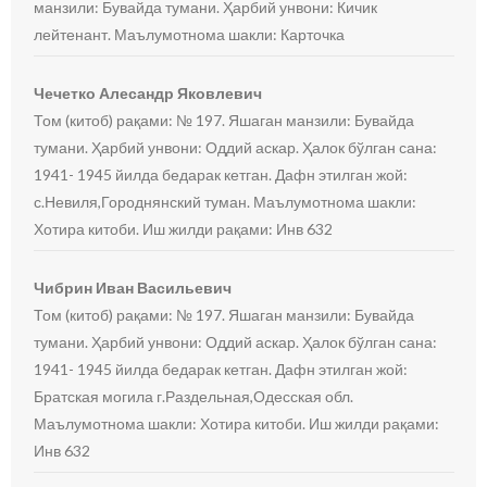
манзили: Бувайда тумани. Ҳарбий унвони: Кичик
лейтенант. Маълумотнома шакли: Карточка
Чечетко Алесандр Яковлевич
Том (китоб) рақами: № 197. Яшаган манзили: Бувайда
тумани. Ҳарбий унвони: Оддий аскар. Ҳалок бўлган сана:
1941- 1945 йилда бедарак кетган. Дафн этилган жой:
с.Невиля,Городнянский туман. Маълумотнома шакли:
Хотира китоби. Иш жилди рақами: Инв 632
Чибрин Иван Васильевич
Том (китоб) рақами: № 197. Яшаган манзили: Бувайда
тумани. Ҳарбий унвони: Оддий аскар. Ҳалок бўлган сана:
1941- 1945 йилда бедарак кетган. Дафн этилган жой:
Братская могила г.Раздельная,Одесская обл.
Маълумотнома шакли: Хотира китоби. Иш жилди рақами:
Инв 632