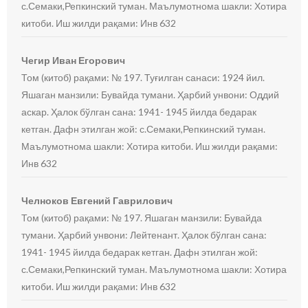
с.Семаки,Репкинский туман. Маълумотнома шакли: Хотира
китоби. Иш жилди рақами: Инв 632
Чегир Иван Егорович
Том (китоб) рақами: № 197. Туғилган санаси: 1924 йил.
Яшаган манзили: Бувайда тумани. Ҳарбий унвони: Оддий
аскар. Ҳалок бўлган сана: 1941- 1945 йилда бедарак
кетган. Дафн этилган жой: с.Семаки,Репкинский туман.
Маълумотнома шакли: Хотира китоби. Иш жилди рақами:
Инв 632
Челноков Евгений Гаврилович
Том (китоб) рақами: № 197. Яшаган манзили: Бувайда
тумани. Ҳарбий унвони: Лейтенант. Ҳалок бўлган сана:
1941- 1945 йилда бедарак кетган. Дафн этилган жой:
с.Семаки,Репкинский туман. Маълумотнома шакли: Хотира
китоби. Иш жилди рақами: Инв 632