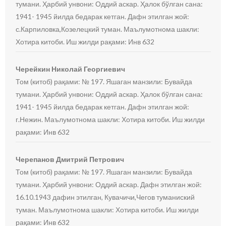
тумани. Ҳарбий унвони: Оддий аскар. Ҳалок бўлган сана:
1941- 1945 йилда бедарак кетган. Дафн этилган жой:
с.Карпиловка,Козелецкий туман. Маълумотнома шакли:
Хотира китоби. Иш жилди рақами: Инв 632
Черейкин Николай Георгиевич
Том (китоб) рақами: № 197. Яшаган манзили: Бувайда
тумани. Ҳарбий унвони: Оддий аскар. Ҳалок бўлган сана:
1941- 1945 йилда бедарак кетган. Дафн этилган жой:
г.Нежин. Маълумотнома шакли: Хотира китоби. Иш жилди
рақами: Инв 632
Черепанов Дмитрий Петрович
Том (китоб) рақами: № 197. Яшаган манзили: Бувайда
тумани. Ҳарбий унвони: Оддий аскар. Дафн этилган жой:
16.10.1943 дафин этилган, Кувачичи,Чегов туманиский
туман. Маълумотнома шакли: Хотира китоби. Иш жилди
рақами: Инв 632