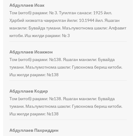
Абдуллаев Исак
Том (китоб) рақами: № 3. Туғилган санаси: 1925 йил.
Ҳарбий хизматга чақирилган йили: 10.1944 йил. Яшаган
манзили: Бувайда тумани. Маълумотнома шакли: Алфавит
китоби. Иш жилди рақами: № 3
Абдуллаев Исакжон
Том (китоб) рақами: №138. Яшаган манзили: Бувайда
тумани. Маълумотнома шакли: Гувохнома бериш китоби.
Иш жилди рақами: №138
Абдуллаев Кодир
Том (китоб) рақами: №138. Яшаган манзили: Бувайда
тумани. Маълумотнома шакли: Гувохнома бериш китоби.
Иш жилди рақами: №138
Абдуллаев Пахриддин