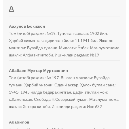
А
Аахунов Бокижон
Том (китоб) рақами: №19. Туғилган санаси: 1902 йил.
Ҳарбий хизматга чақирилган йили: 11.1941 йил. Яшаган
манзили: Бувайда тумани. Миллати: Ўзбек. Маълумотнома
шакли: Алфавит китоби. Иш жилди рақами: №19
Абабаев Мухтар Муртазович
Том (китоб) рақами: № 197. Яшаган манзили: Бувайда
тумани. Ҳарбий унвони: Оддий аскар. Ҳалок бўлган сана:
1941- 1945 йилда бедарак кетган. Дафн этилган жой:
с.Каменская, Слобода,Н.Северский туман. Маълумотнома
шакли: Хотира китоби. Иш жилди рақами: Инв 632
Абабилов