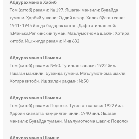
Абдурахманов Хабиб
Том (китоб) рақами: № 197. Яшаган манзили: Бувайда
тумани. Ҳарбий унвони: Оддий аскар. Ҳалок бўлган сана:
1941- 1945 йилда бедарак кетган. Дафн этилган жой:
п.Маньки,Репкинский туман. Маълумотнома шакли: Хотира
китоби. Иш жилди рақами: Инв 632
Абдурахманов Шамали
Том (китоб) рақами: №50. Туғилган санаси: 1922 йил.
Яшаган манзили: Бувайда тумани. Маълумотнома шакли:
Хотира китоби. Иш жилди рақами: №50
Абдурахманов Шамали
Том (китоб) рақами: Подолск. Туғилган санаси: 1922 йил.
Ҳарбий хизматга чақирилган йили: 1940 йил. Яшаган
манзили: Бувайда тумани. Маълумотнома шакли: Подолск
Абдурахманов Шамши