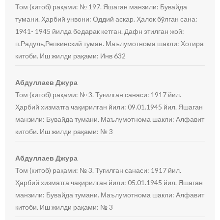
Том (китоб) рақами: № 197. Яшаган манзили: Бувайда
тумани. Ҳарбий унвони: Оддий аскар. Ҳалок бўлган сана:
1941- 1945 йилда бедарак кетган. Дафн этилган жой:
п.Радуль,Репкинский туман. Маълумотнома шакли: Хотира
китоби. Иш жилди рақами: Инв 632
Абдуллаев Джура
Том (китоб) рақами: № 3. Туғилган санаси: 1917 йил.
Ҳарбий хизматга чақирилган йили: 09.01.1945 йил. Яшаган
манзили: Бувайда тумани. Маълумотнома шакли: Алфавит
китоби. Иш жилди рақами: № 3
Абдуллаев Джура
Том (китоб) рақами: № 3. Туғилган санаси: 1917 йил.
Ҳарбий хизматга чақирилган йили: 05.01.1945 йил. Яшаган
манзили: Бувайда тумани. Маълумотнома шакли: Алфавит
китоби. Иш жилди рақами: № 3