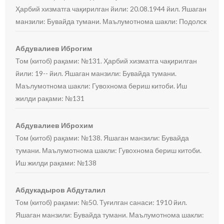
Ҳарбий хизматга чақирилган йили: 20.08.1944 йил. Яшаган
манзили: Бувайда тумани. Маълумотнома шакли: Подолск
Абдувалиев Иброгим
Том (китоб) рақами: №131. Ҳарбий хизматга чақирилган
йили: 19-- йил. Яшаган манзили: Бувайда тумани.
Маълумотнома шакли: Гувохнома бериш китоби. Иш
жилди рақами: №131
Абдувалиев Иброхим
Том (китоб) рақами: №138. Яшаган манзили: Бувайда
тумани. Маълумотнома шакли: Гувохнома бериш китоби.
Иш жилди рақами: №138
Абдукадыров Абдуталил
Том (китоб) рақами: №50. Туғилган санаси: 1910 йил.
Яшаган манзили: Бувайда тумани. Маълумотнома шакли: