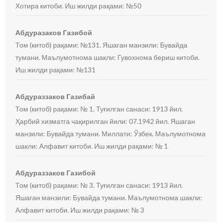
Хотира китоби. Иш жилди рақами: №50
Абдуразаков Газибой
Том (китоб) рақами: №131. Яшаган манзили: Бувайда
тумани. Маълумотнома шакли: Гувохнома бериш китоби.
Иш жилди рақами: №131
Абдураззаков Газибай
Том (китоб) рақами: № 1. Туғилган санаси: 1913 йил.
Ҳарбий хизматга чақирилган йили: 07.1942 йил. Яшаган
манзили: Бувайда тумани. Миллати: Ўзбек. Маълумотнома
шакли: Алфавит китоби. Иш жилди рақами: № 1
Абдураззаков Газибой
Том (китоб) рақами: № 3. Туғилган санаси: 1913 йил.
Яшаган манзили: Бувайда тумани. Маълумотнома шакли:
Алфавит китоби. Иш жилди рақами: № 3