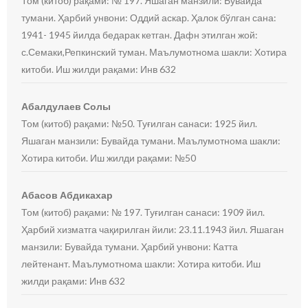
Том (китоб) рақами: № 197. Яшаган манзили: Бувайда
тумани. Ҳарбий унвони: Оддий аскар. Ҳалок бўлган сана:
1941- 1945 йилда бедарак кетган. Дафн этилган жой:
с.Семаки,Репкинский туман. Маълумотнома шакли: Хотира
китоби. Иш жилди рақами: Инв 632
Абалдулаев Солы
Том (китоб) рақами: №50. Туғилган санаси: 1925 йил.
Яшаган манзили: Бувайда тумани. Маълумотнома шакли:
Хотира китоби. Иш жилди рақами: №50
Абасов Абдикахар
Том (китоб) рақами: № 197. Туғилган санаси: 1909 йил.
Ҳарбий хизматга чақирилган йили: 23.11.1943 йил. Яшаган
манзили: Бувайда тумани. Ҳарбий унвони: Катта
лейтенант. Маълумотнома шакли: Хотира китоби. Иш
жилди рақами: Инв 632