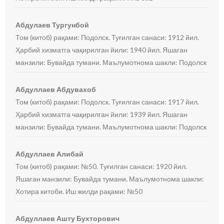
Абдулаев Тургунбой
Том (китоб) рақами: Подолск. Туғилган санаси: 1912 йил.
Ҳарбий хизматга чақирилган йили: 1940 йил. Яшаган
манзили: Бувайда тумани. Маълумотнома шакли: Подолск
Абдуллаев Абдувахоб
Том (китоб) рақами: Подолск. Туғилган санаси: 1917 йил.
Ҳарбий хизматга чақирилган йили: 1939 йил. Яшаган
манзили: Бувайда тумани. Маълумотнома шакли: Подолск
Абдуллаев Алибай
Том (китоб) рақами: №50. Туғилган санаси: 1920 йил.
Яшаган манзили: Бувайда тумани. Маълумотнома шакли:
Хотира китоби. Иш жилди рақами: №50
Абдуллаев Ашту Бухторович