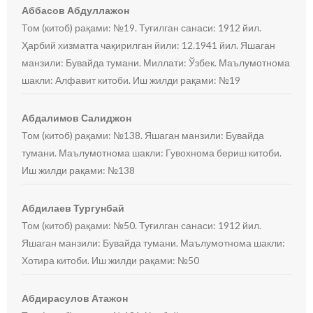
Аббасов Абдуллажон
Том (китоб) рақами: №19. Туғилган санаси: 1912 йил.
Ҳарбий хизматга чақирилган йили: 12.1941 йил. Яшаган
манзили: Бувайда тумани. Миллати: Ўзбек. Маълумотнома
шакли: Алфавит китоби. Иш жилди рақами: №19
Абдалимов Салиджон
Том (китоб) рақами: №138. Яшаган манзили: Бувайда
тумани. Маълумотнома шакли: Гувохнома бериш китоби.
Иш жилди рақами: №138
Абдилаев Тургунбай
Том (китоб) рақами: №50. Туғилган санаси: 1912 йил.
Яшаган манзили: Бувайда тумани. Маълумотнома шакли:
Хотира китоби. Иш жилди рақами: №50
Абдирасулов Атажон