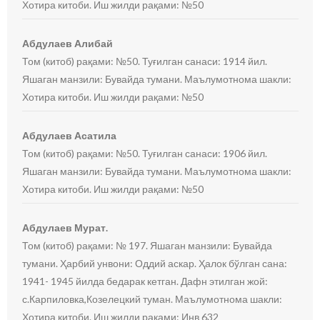
Хотира китоби. Иш жилди рақами: №50
Абдулаев Алибай
Том (китоб) рақами: №50. Туғилган санаси: 1914 йил.
Яшаган манзили: Бувайда тумани. Маълумотнома шакли:
Хотира китоби. Иш жилди рақами: №50
Абдулаев Асатила
Том (китоб) рақами: №50. Туғилган санаси: 1906 йил.
Яшаган манзили: Бувайда тумани. Маълумотнома шакли:
Хотира китоби. Иш жилди рақами: №50
Абдулаев Мурат.
Том (китоб) рақами: № 197. Яшаган манзили: Бувайда
тумани. Ҳарбий унвони: Оддий аскар. Ҳалок бўлган сана:
1941- 1945 йилда бедарак кетган. Дафн этилган жой:
с.Карпиловка,Козелецкий туман. Маълумотнома шакли:
Хотира китоби. Иш жилди рақами: Инв 632