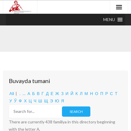
MENU
Buvayda tumani
All
|
.
…
А
Б
В
Г
Д
Е
Ж
З
И
Й
К
Л
М
Н
О
П
Р
С
Т
У
Ў
Ф
Х
Ц
Ч
Ш
Щ
Э
Ю
Я
There are currently 438 familiya in this directory beginning
with the letter А.