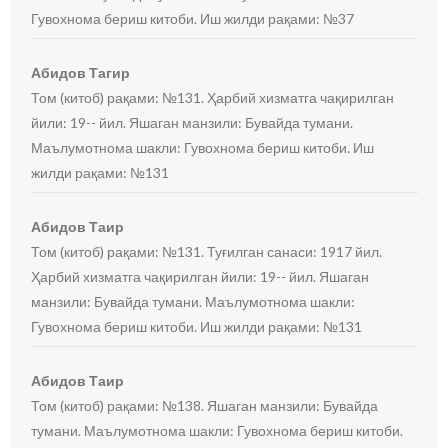
Гувохнома бериш китоби. Иш жилди рақами: №37
Абидов Тагир
Том (китоб) рақами: №131. Ҳарбий хизматга чақирилган
йили: 19-- йил. Яшаган манзили: Бувайда тумани.
Маълумотнома шакли: Гувохнома бериш китоби. Иш
жилди рақами: №131
Абидов Таир
Том (китоб) рақами: №131. Туғилган санаси: 1917 йил.
Ҳарбий хизматга чақирилган йили: 19-- йил. Яшаган
манзили: Бувайда тумани. Маълумотнома шакли:
Гувохнома бериш китоби. Иш жилди рақами: №131
Абидов Таир
Том (китоб) рақами: №138. Яшаган манзили: Бувайда
тумани. Маълумотнома шакли: Гувохнома бериш китоби.