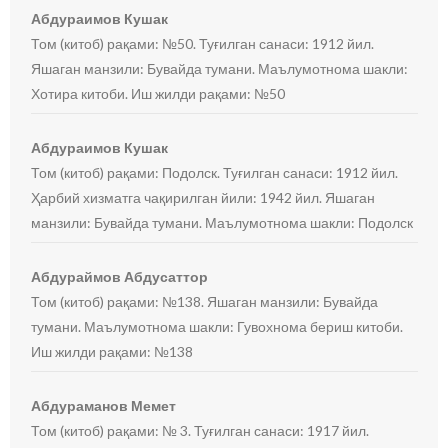
Абдураимов Кушак
Том (китоб) рақами: №50. Туғилган санаси: 1912 йил.
Яшаган манзили: Бувайда тумани. Маълумотнома шакли:
Хотира китоби. Иш жилди рақами: №50
Абдураимов Кушак
Том (китоб) рақами: Подолск. Туғилган санаси: 1912 йил.
Ҳарбий хизматга чақирилган йили: 1942 йил. Яшаган
манзили: Бувайда тумани. Маълумотнома шакли: Подолск
Абдураймов Абдусаттор
Том (китоб) рақами: №138. Яшаган манзили: Бувайда
тумани. Маълумотнома шакли: Гувохнома бериш китоби.
Иш жилди рақами: №138
Абдураманов Мемет
Том (китоб) рақами: № 3. Туғилган санаси: 1917 йил.