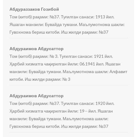
Абдураззаков Гозибой
Том (китоб) рақами: №37. Туғилган санаси: 1913 йил.
Яшаган манзили: Бувайда тумани. Маълумотнома шакли:
Гувохнома бериш китоби. Иш жилди рақами: №37
Абдураимов Абдусаттор
Том (китоб) рақами: № 3. Туғилган санаси: 1921 йил.
Ҳарбий хизматга чақирилган йили: 06.1941 йил. Яшаган
манзили: Бувайда тумани. Маълумотнома шакли: Алфавит
китоби. Иш жилди рақами: № 3
Абдураимов Абдусаттор
Том (китоб) рақами: №37. Туғилган санаси: 1920 йил.
Ҳарбий хизматга чақирилган йили: 19-- йил. Яшаган
манзили: Бувайда тумани. Маълумотнома шакли:
Гувохнома бериш китоби. Иш жилди рақами: №37