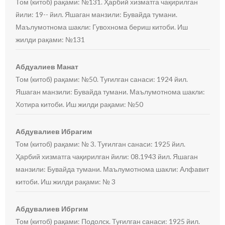
Том (китоб) рақами: №131. Ҳарбий хизматга чақирилган
йили: 19-- йил. Яшаган манзили: Бувайда тумани.
Маълумотнома шакли: Гувохнома бериш китоби. Иш
жилди рақами: №131
Абдуалиев Манат
Том (китоб) рақами: №50. Туғилган санаси: 1924 йил.
Яшаган манзили: Бувайда тумани. Маълумотнома шакли:
Хотира китоби. Иш жилди рақами: №50
Абдувалиев Ибрагим
Том (китоб) рақами: № 3. Туғилган санаси: 1925 йил.
Ҳарбий хизматга чақирилган йили: 08.1943 йил. Яшаган
манзили: Бувайда тумани. Маълумотнома шакли: Алфавит
китоби. Иш жилди рақами: № 3
Абдувалиев Ибргим
Том (китоб) рақами: Подолск. Туғилган санаси: 1925 йил.