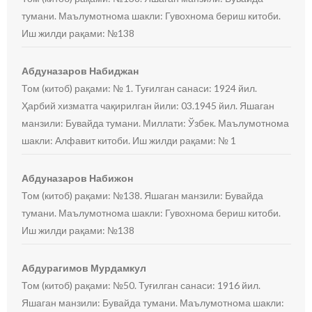
тумани. Маълумотнома шакли: Гувохнома бериш китоби.
Иш жилди рақами: №138
Абдуназаров Набиджан
Том (китоб) рақами: № 1. Туғилган санаси: 1924 йил.
Ҳарбий хизматга чақирилган йили: 03.1945 йил. Яшаган
манзили: Бувайда тумани. Миллати: Ўзбек. Маълумотнома
шакли: Алфавит китоби. Иш жилди рақами: № 1
Абдуназаров Набижон
Том (китоб) рақами: №138. Яшаган манзили: Бувайда
тумани. Маълумотнома шакли: Гувохнома бериш китоби.
Иш жилди рақами: №138
Абдурагимов Мурдамкул
Том (китоб) рақами: №50. Туғилган санаси: 1916 йил.
Яшаган манзили: Бувайда тумани. Маълумотнома шакли: