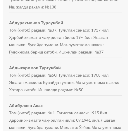
Иш жилди рақами: №138
Абдурахмонов Турсунбой
Том (китоб) рақами: №37. Туғилган санаси: 1917 йил.
Ҳарбий хизматга чақирилган йили: 19-- йил. Яшаган
манзили: Бувайда тумани. Маълумотнома шакли:
Гувохнома бериш китоби. Иш жилди рақами: №37
Абдыкаримов Тургунбай
Том (китоб) рақами: №50. Туғилган санаси: 1908 йил.
Яшаган манзили: Бувайда тумани. Маълумотнома шакли:
Хотира китоби. Иш жилди рақами: №50
Абибулаев Асак
Том (китоб) рақами: № 1. Туғилган санаси: 1915 йил.
Ҳарбий хизматга чақирилган йили: 09.1941 йил. Яшаган
манзили: Бувайда тумани. Миллати: Ўзбек. Маълумотнома