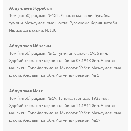
Абдуллаев Журабой
Том (китоб) рақами: №138. Яшаган манзили: Бувайда
тумани. Маълумотнома шакли: Гувохнома бериш китоби.
Иш жилди рақами: №138
Абдуллаев Ибрагим
Том (китоб) рақами: № 1. Туғилган санаси: 1925 йил.
Ҳарбий хизматга чақирилган йили: 08.1943 йил. Яшаган
манзили: Бувайда тумани. Миллати: Ўзбек. Маълумотнома
шакли: Алфавит китоби. Иш жилди рақами: № 1
Абдуллаев Исак
Том (китоб) рақами: №19. Туғилган санаси: 1925 йил.
Ҳарбий хизматга чақирилган йили: 11.1944 йил. Яшаган
манзили: Бувайда тумани. Миллати: Ўзбек. Маълумотнома
шакли: Алфавит китоби. Иш жилди рақами: №19