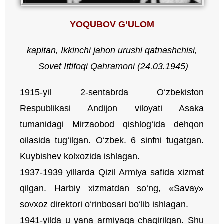
YOQUBOV G’ULOM
kapitan
, Ikkinchi jahon urushi qatnashchisi,
Sovet Ittifoqi Qahramoni (24.03.1945)
1915-yil 2-sentabrda O‘zbekiston
Respublikasi Andijon viloyati Asaka
tumanidagi Mirzaobod qishlog‘ida dehqon
oilasida tug‘ilgan. O‘zbek. 6 sinfni tugatgan.
Kuybishev kolxozida ishlagan.
1937-1939 yillarda Qizil Armiya safida xizmat
qilgan. Harbiy xizmatdan so‘ng, «Savay»
sovxoz direktori o‘rinbosari bo‘lib ishlagan.
1941-yilda u yana armiyaga chaqirilgan. Shu