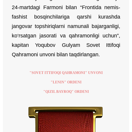
24-martdagi Farmoni bilan “Frontida nemis-
fashist bosqinchilariga qarshi kurashda
jangovar topshiriqlarni namunali bajarganligi,
ko‘rsatgan jasorati va qahramonligi uchun”,
kapitan Yoqubov Gulyam Sovet Ittifoqi
Qahramoni unvoni bilan taqdirlangan.
"SOVET ITTIFOQI QAHRAMONI" UNVONI
"LENIN" ORDENI
"QIZIL BAYROQ" ORDENI