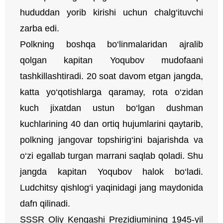
hududdan yorib kirishi uchun chalg‘ituvchi
zarba edi.
Polkning boshqa bo‘linmalaridan ajralib
qolgan kapitan Yoqubov mudofaani
tashkillashtiradi. 20 soat davom etgan jangda,
katta yo‘qotishlarga qaramay, rota o‘zidan
kuch jixatdan ustun bo‘lgan dushman
kuchlarining 40 dan ortiq hujumlarini qaytarib,
polkning jangovar topshirig‘ini bajarishda va
o‘zi egallab turgan marrani saqlab qoladi. Shu
jangda kapitan Yoqubov halok bo‘ladi.
Ludchitsy qishlog‘i yaqinidagi jang maydonida
dafn qilinadi.
SSSR Oliy Kengashi Prezidiumining 1945-yil