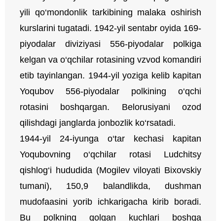
yili qo‘mondonlik tarkibining malaka oshirish
kurslarini tugatadi. 1942-yil sentabr oyida 169-
piyodalar diviziyasi 556-piyodalar polkiga
kelgan va o‘qchilar rotasining vzvod komandiri
etib tayinlangan. 1944-yil yoziga kelib kapitan
Yoqubov 556-piyodalar polkining o‘qchi
rotasini boshqargan. Belorusiyani ozod
qilishdagi janglarda jonbozlik ko‘rsatadi.
1944-yil 24-iyunga o‘tar kechasi kapitan
Yoqubovning o‘qchilar rotasi Ludchitsy
qishlog‘i hududida (Mogilev viloyati Bixovskiy
tumani), 150,9 balandlikda, dushman
mudofaasini yorib ichkarigacha kirib boradi.
Bu polkning qolgan kuchlari boshqa