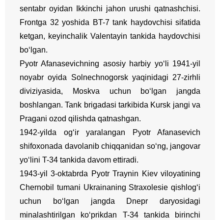
sentabr oyidan Ikkinchi jahon urushi qatnashchisi.
Frontga 32 yoshida BT-7 tank haydovchisi sifatida
ketgan, keyinchalik Valentayin tankida haydovchisi
bo‘lgan.
Pyotr Afanasevichning asosiy harbiy yo‘li 1941-yil
noyabr oyida Solnechnogorsk yaqinidagi 27-zirhli
diviziyasida, Moskva uchun bo‘lgan jangda
boshlangan. Tank brigadasi tarkibida Kursk jangi va
Pragani ozod qilishda qatnashgan.
1942-yilda og‘ir yaralangan Pyotr Afanasevich
shifoxonada davolanib chiqqanidan so‘ng, jangovar
yo‘lini T-34 tankida davom ettiradi.
1943-yil 3-oktabrda Pyotr Traynin Kiev viloyatining
Chernobil tumani Ukrainaning Straxolesie qishlog‘i
uchun bo‘lgan jangda Dnepr daryosidagi
minalashtirilgan ko‘prikdan T-34 tankida birinchi