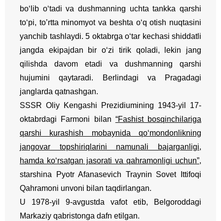
bo‘lib o‘tadi va dushmanning uchta tankka qarshi
to‘pi, to’rtta minomyot va beshta o‘q otish nuqtasini
yanchib tashlaydi. 5 oktabrga o‘tar kechasi shiddatli
jangda ekipajdan bir o‘zi tirik qoladi, lekin jang
qilishda davom etadi va dushmanning qarshi
hujumini qaytaradi. Berlindagi va Pragadagi
janglarda qatnashgan.
SSSR Oliy Kengashi Prezidiumining 1943-yil 17-
oktabrdagi Farmoni bilan
“Fashist bosqinchilariga
qarshi kurashish mobaynida qo‘mondonlikning
jangovar topshiriqlarini namunali bajarganligi,
hamda ko‘rsatgan jasorati va qahramonligi uchun”
,
starshina Pyotr Afanasevich Traynin Sovet Ittifoqi
Qahramoni unvoni bilan taqdirlangan.
U 1978-yil 9-avgustda vafot etib, Belgoroddagi
Markaziy qabristonga dafn etilgan.