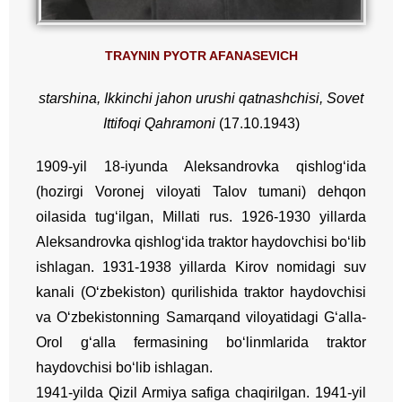
TRAYNIN PYOTR AFANASEVICH
starshina
, Ikkinchi jahon urushi qatnashchisi,
Sovet
Ittifoqi Qahramoni
(17.10.1943)
1909-yil 18-iyunda Aleksandrovka qishlog‘ida
(hozirgi Voronej viloyati Talov tumani) dehqon
oilasida tug‘ilgan, Millati rus. 1926-1930 yillarda
Aleksandrovka qishlog‘ida traktor haydovchisi bo‘lib
ishlagan. 1931-1938 yillarda Kirov nomidagi suv
kanali (O‘zbekiston) qurilishida traktor haydovchisi
va O‘zbekistonning Samarqand viloyatidagi G‘alla-
Orol g‘alla fermasining bo‘linmlarida traktor
haydovchisi bo‘lib ishlagan.
1941-yilda Qizil Armiya safiga chaqirilgan. 1941-yil