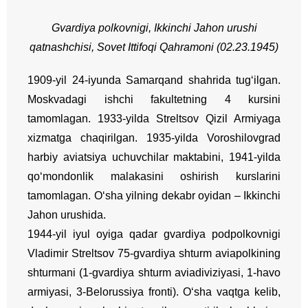
Gvardiya
polkovnigi
,
Ikkinchi
Jahon
urushi
qatnashchisi,
Sovet Ittifoqi Qahramoni (02.23.1945)
1909-yil 24-iyunda Samarqand shahrida tug‘ilgan.
Moskvadagi ishchi fakultetning 4 kursini
tamomlagan. 1933-yilda Streltsov Qizil Armiyaga
xizmatga chaqirilgan. 1935-yilda Voroshilovgrad
harbiy aviatsiya uchuvchilar maktabini, 1941-yilda
qo‘mondonlik malakasini oshirish kurslarini
tamomlagan. O‘sha yilning dekabr oyidan – Ikkinchi
Jahon urushida.
1944-yil iyul oyiga qadar gvardiya podpolkovnigi
Vladimir Streltsov 75-gvardiya shturm aviapolkining
shturmani (1-gvardiya shturm aviadiviziyasi, 1-havo
armiyasi, 3-Belorussiya fronti). O‘sha vaqtga kelib,