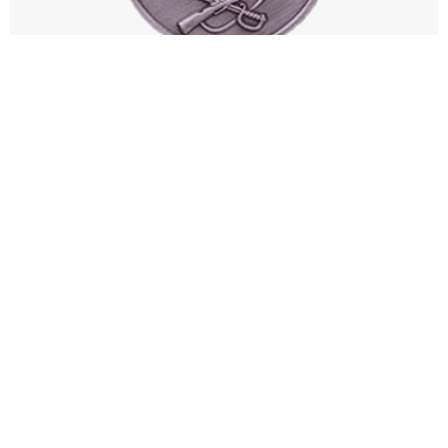
«KOENIGSBERGNI ZABT ETGANLIGI UCHUN» MEDALI
"QIZIL YULDUZ" ORDENI
"STALINGRAD MUDOFAASI UCHUN" MEDALI​