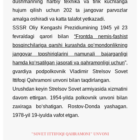
dushmanning harbiy texnika va tirik kuchlariga
hujum qilish uchun 202 ta jangovar parvozlar
amalga oshiradi va katta talafot yetkazadi.
SSSR Oliy Kengashi Prezidiumining 1945 yil 23
fevraldagi qarori bilan
“Frontda nemis-fashist
bosqinchilariga qarshi kurashda qo‘mondonlikning
jangovar topshiriqlarini namunali bajarganligi
hamda ko‘rsatilgan jasorati va qahramonligi uchun
”,
gvardiya podpolkovnik Vladimir Strelsov Sovet
Ittifoqi Qahramoni unvoni bilan taqdirlangan.
Urushdan keyin Strelsov Sovet armiyasida xizmatini
davom ettirgan. 1954-yilda polkovnik unvoni bilan
zaxiraga bo‘shatigan. Rostov-Donda yashagan.
1978-yil 19-iyulda vafot etgan.
"SOVET ITTIFOQI QAHRAMONI" UNVONI