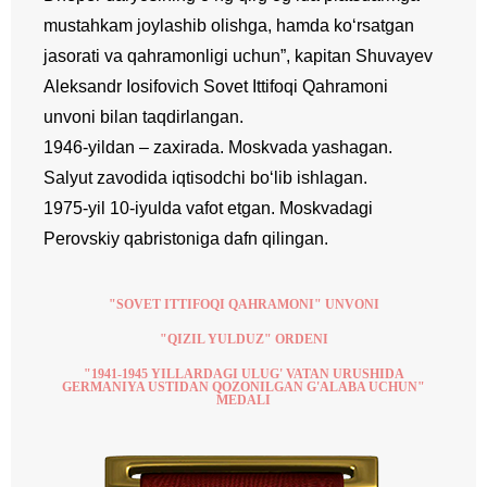
mustahkam joylashib olishga, hamda ko‘rsatgan
jasorati va qahramonligi uchun”, kapitan Shuvayev
Aleksandr Iosifovich Sovet Ittifoqi Qahramoni
unvoni bilan taqdirlangan.
1946-yildan – zaxirada. Moskvada yashagan.
Salyut zavodida iqtisodchi bo‘lib ishlagan.
1975-yil 10-iyulda vafot etgan. Moskvadagi
Perovskiy qabristoniga dafn qilingan.
"SOVET ITTIFOQI QAHRAMONI" UNVONI
"QIZIL YULDUZ" ORDENI
"1941-1945 YILLARDAGI ULUG' VATAN URUSHIDA
GERMANIYA USTIDAN QOZONILGAN G'ALABA UCHUN"
MEDALI