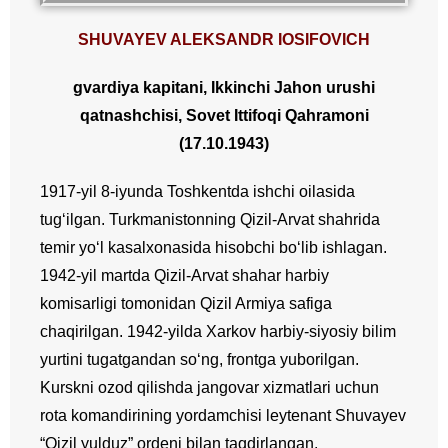
SHUVAYEV ALEKSANDR IOSIFOVICH
gvardiya kapitani, Ikkinchi Jahon urushi
qatnashchisi, Sovet Ittifoqi Qahramoni
(17.10.1943)
1917-yil 8-iyunda Toshkentda ishchi oilasida
tug‘ilgan. Turkmanistonning Qizil-Arvat shahrida
temir yo‘l kasalxonasida hisobchi bo‘lib ishlagan.
1942-yil martda Qizil-Arvat shahar harbiy
komisarligi tomonidan Qizil Armiya safiga
chaqirilgan. 1942-yilda Xarkov harbiy-siyosiy bilim
yurtini tugatgandan so‘ng, frontga yuborilgan.
Kurskni ozod qilishda jangovar xizmatlari uchun
rota komandirining yordamchisi leytenant Shuvayev
“Qizil yulduz” ordeni bilan taqdirlangan.