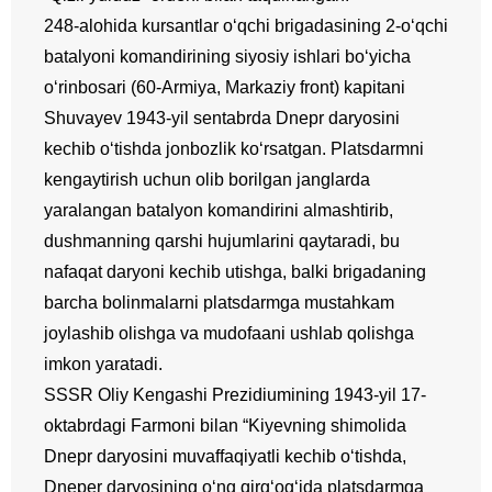
248-alohida kursantlar o‘qchi brigadasining 2-o‘qchi
batalyoni komandirining siyosiy ishlari bo‘yicha
o‘rinbosari (60-Armiya, Markaziy front) kapitani
Shuvayev 1943-yil sentabrda Dnepr daryosini
kechib o‘tishda jonbozlik ko‘rsatgan. Platsdarmni
kengaytirish uchun olib borilgan janglarda
yaralangan batalyon komandirini almashtirib,
dushmanning qarshi hujumlarini qaytaradi, bu
nafaqat daryoni kechib utishga, balki brigadaning
barcha bolinmalarni platsdarmga mustahkam
joylashib olishga va mudofaani ushlab qolishga
imkon yaratadi.
SSSR Oliy Kengashi Prezidiumining 1943-yil 17-
oktabrdagi Farmoni bilan “Kiyevning shimolida
Dnepr daryosini muvaffaqiyatli kechib o‘tishda,
Dneper daryosining o‘ng qirg‘og‘ida platsdarmga