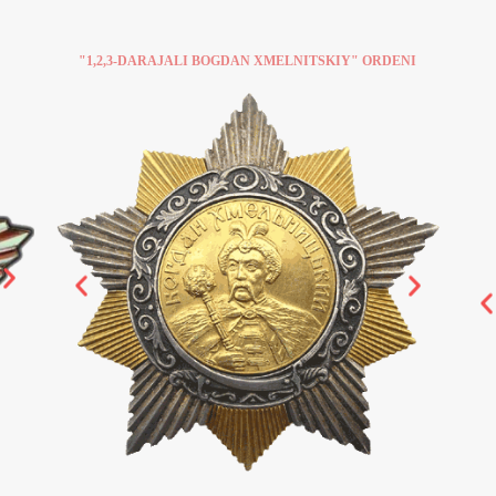
"1,2,3-DARAJALI BOGDAN XMELNITSKIY" ORDENI