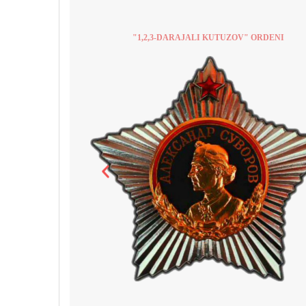
"1,2,3-DARAJALI KUTUZOV" ORDENI