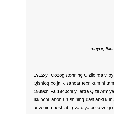
mayor, Ikki
1912-yil Qozog‘stonning Qizilo’rda viloy
Qishloq xo‘jalik sanoat texnikumini t
1939chi va 1940chi yillarda Qizil Armiy
Ikkinchi jahon urushining dastlabki kunl
unvonida boshlab, gvardiya polkovnigi 