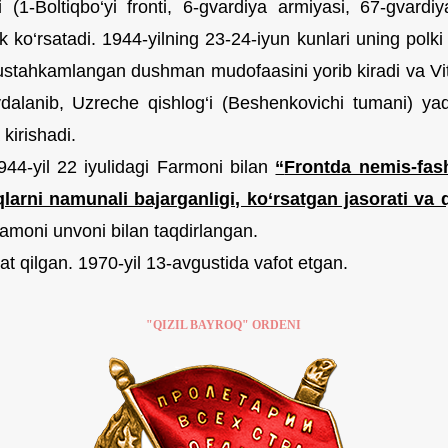
 (1-Boltiqbo‘yi fronti, 6-gvardiya armiyasi, 67-gvardiy
 ko‘rsatadi. 1944-yilning 23-24-iyun kunlari uning polki 
ustahkamlangan dushman mudofaasini yorib kiradi va Viteb
ydalanib, Uzreche qishlog‘i (Beshenkovichi tumani) yaq
kirishadi.
44-yil 22 iyulidagi Farmoni bilan
“
Frontda nemis-fash
larni namunali bajarganligi, ko‘rsatgan jasorati va
amoni unvoni bilan taqdirlangan.
 qilgan. 1970-yil 13-avgustida vafot etgan.
"QIZIL BAYROQ" ORDENI