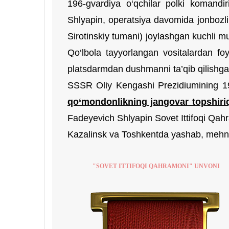
196-gvardiya o‘qchilar polki komandiri
Shlyapin, operatsiya davomida jonbozlik
Sirotinskiy tumani) joylashgan kuchli m
Qo‘lbola tayyorlangan vositalardan fo
platsdarmdan dushmanni ta’qib qilishga 
SSSR Oliy Kengashi Prezidiumining 19
qo‘mondonlikning
jangovar topshiriq
Fadeyevich Shlyapin Sovet Ittifoqi Qahr
Kazalinsk va Toshkentda yashab, mehnat
"SOVET ITTIFOQI QAHRAMONI" UNVONI