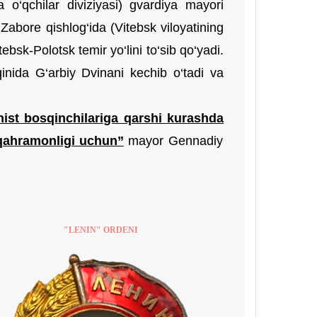
a o‘qchilar diviziyasi) gvardiya mayori
Zabore qishlog‘ida (Vitebsk viloyatining
sk-Polotsk temir yo‘lini to‘sib qo‘yadi.
inida G‘arbiy Dvinani kechib o‘tadi va
ist bosqinchilariga qarshi kurashda
 qahramonligi uchun
”
mayor Gennadiy
"LENIN" ORDENI