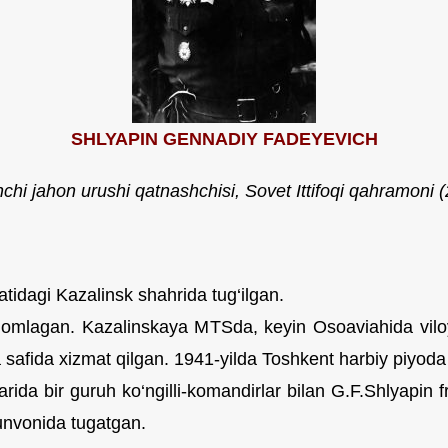
SHLYAPIN
GENNADIY
FADEYEVICH
nchi jahon urushi qatnashchisi, Sovet Ittifoqi qahramoni 
atidagi Kazalinsk shahrida tug‘ilgan.
amomlagan. Kazalinskaya MTSda, keyin Osoaviahida vil
a safida xizmat qilgan. 1941-yilda Toshkent harbiy piyo
arida bir guruh ko‘ngilli-komandirlar bilan G.F.Shlyapin f
unvonida tugatgan.