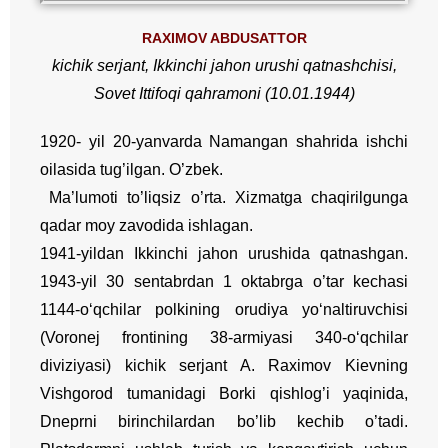
RAXIMOV ABDUSATTOR
kichik serjant
, Ikkinchi jahon urushi qatnashchisi,
Sovet Ittifoqi qahramoni (
10.01.1944
)
1920- yil 20-yanvarda Namangan shahrida ishchi
oilasida tug’ilgan. О’zbek.
Ma’lumoti to’liqsiz o’rta. Xizmatga chaqirilgunga
qadar moy zavodida ishlagan.
1941-yildan Ikkinchi jahon urushida qatnashgan.
1943-yil 30 sentabrdan 1 oktabrga o’tar kechasi
1144-o‘qchilar polkining orudiya yo‘naltiruvchisi
(Voronej frontining 38-armiyasi 340-o‘qchilar
diviziyasi) kichik serjant A. Raximov Kievning
Vishgorod tumanidagi Borki qishlog’i yaqinida,
Dneprni birinchilardan bo’lib kechib o’tadi.