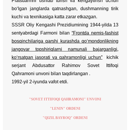
Platsdarmni ushlab turish va kengaytirish uchun
bo‘lgan janglarda qatnashgan, dushmanning tirik
kuchi va texnikasiga katta zarar etkazgan.
SSSR Oliy Kengashi Prezidiumining 1944-yilda 13
sentyabrdagi Farmoni bilan
“Frontda nemis-fashist
bosqinchilariga qarshi kurashda qo‘mondonlikning
jangovar topshiriqlarni namunali bajarganligi,
ko‘rsatgan jasorati va qahramonligi uchun”
kichik
serjant Abdusattor Rahimov Sovet Ittifoqi
Qahramoni unvoni bilan taqdirlangan .
1992-yil 2-iyunda vafot etdi.
"SOVET ITTIFOQI QAHRAMONI" UNVONI
"LENIN" ORDENI
"QIZIL BAYROQ" ORDENI