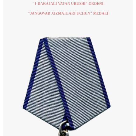
"1-DARAJALI VATAN URUSHI" ORDENI
"JANGOVAR XIZMATLARI UCHUN" MEDALI