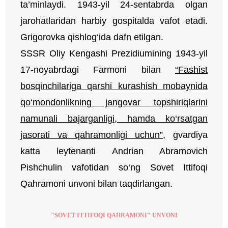
ta’minlaydi. 1943-yil 24-sentabrda olgan
jarohatlaridan harbiy gospitalda vafot etadi.
Grigorovka qishlog‘ida dafn etilgan.
SSSR Oliy Kengashi Prezidiumining 1943-yil
17-noyabrdagi Farmoni bilan
“Fashist
bosqinchilariga qarshi kurashish mobaynida
qo‘mondonlikning jangovar topshiriqlarini
namunali bajarganligi, hamda ko‘rsatgan
jasorati va qahramonligi uchun”
, gvardiya
katta leytenanti Andrian Abramovich
Pishchulin vafotidan so‘ng Sovet Ittifoqi
Qahramoni unvoni bilan taqdirlangan.
"SOVET ITTIFOQI QAHRAMONI" UNVONI