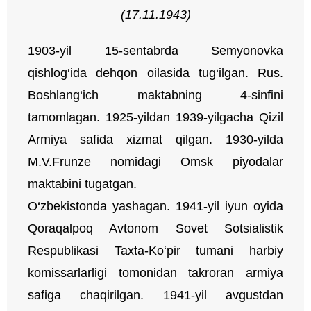
(
17
.
11
.194
3
)
1903-yil 15-sentabrda Semyonovka
qishlog‘ida dehqon oilasida tug‘ilgan. Rus.
Boshlang‘ich maktabning 4-sinfini
tamomlagan. 1925-yildan 1939-yilgacha Qizil
Armiya safida xizmat qilgan. 1930-yilda
M.V.Frunze nomidagi Omsk piyodalar
maktabini tugatgan.
O‘zbekistonda yashagan. 1941-yil iyun oyida
Qoraqalpoq Avtonom Sovet Sotsialistik
Respublikasi Taxta-Ko‘pir tumani harbiy
komissarlarligi tomonidan takroran armiya
safiga chaqirilgan. 1941-yil avgustdan