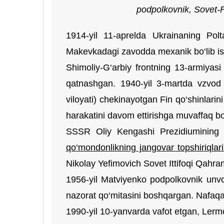
podpolkovnik, Sovet-F
1914-yil 11-aprelda Ukrainaning Polta
Makevkadagi zavodda mexanik bo‘lib ishl
Shimoliy-G‘arbiy frontning 13-armiyasi
qatnashgan. 1940-yil 3-martda vzvod 
viloyati) chekinayotgan Fin qo‘shinlarin
harakatini davom ettirishga muvaffaq bo
SSSR Oliy Kengashi Prezidiumining 1
qo‘mondonlikning jangovar topshiriqlar
Nikolay Yefimovich Sovet Ittifoqi Qahra
1956-yil Matviyenko podpolkovnik unvo
nazorat qo‘mitasini boshqargan. Nafaqa
1990-yil 10-yanvarda vafot etgan, Lerm