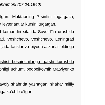
Qahramoni (07.04.
1940
)
ilgan. Maktabning 7-sinfini tugatgach,
 leytenantlar kursini tugatgan.
d komandiri sifatida Sovet-Fin urushida
yati, Veshchevo, Veshchevo, Leningrad
tijada tanklar va piyoda askarlar oldinga
shist bosqinchilariga qarshi kurashda
onligi uchun
”, podpolkovnik Matviyenko
avoiy shahrida yashagan, shahar milliy
ga ko‘chib o‘tgan.