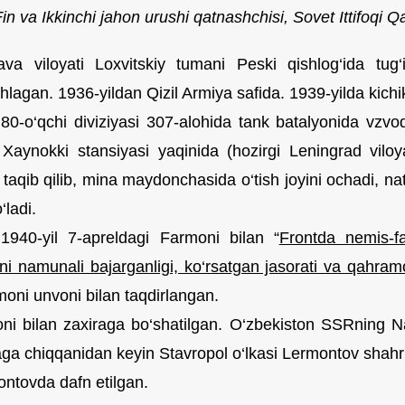
in va Ikkinchi jahon urushi qatnashchisi,
Sovet Ittifoqi 
va viloyati Loxvitskiy tumani Peski qishlog‘ida tug‘
agan. 1936-yildan Qizil Armiya safida. 1939-yilda kichik
 80-o‘qchi diviziyasi 307-alohida tank batalyonida vzvo
Xaynokki stansiyasi yaqinida (hozirgi Leningrad vilo
i taqib qilib, mina maydonchasida o‘tish joyini ochadi, na
‘ladi.
940-yil 7-apreldagi Farmoni bilan “
Frontda nemis-fa
ini namunali bajarganligi, ko‘rsatgan jasorati va qahram
moni unvoni bilan taqdirlangan.
ni bilan zaxiraga bo‘shatilgan. O‘zbekiston SSRning N
ga chiqqanidan keyin Stavropol o‘lkasi Lermontov shahri
ontovda dafn etilgan.