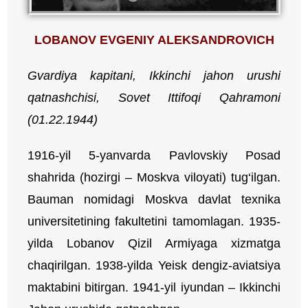
LOBANOV EVGENIY ALEKSANDROVICH
Gvardiya
kapitani,
Ikkinchi
jahon
urushi
qatnashchisi,
Sovet
Ittifoqi
Qahramoni
(01
.22
.1944)
1916-yil 5-yanvarda Pavlovskiy Posad
shahrida (hozirgi – Moskva viloyati) tug‘ilgan.
Bauman nomidagi Moskva davlat texnika
universitetining fakultetini tamomlagan. 1935-
yilda Lobanov Qizil Armiyaga xizmatga
chaqirilgan. 1938-yilda Yeisk dengiz-aviatsiya
maktabini bitirgan. 1941-yil iyundan – Ikkinchi