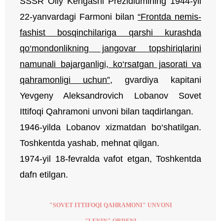
SSSR Oliy Kengashi Prezidiumining 1944-yil
22-yanvardagi Farmoni bilan
“Frontda nemis-
fashist bosqinchilariga qarshi kurashda
qo‘mondonlikning jangovar topshiriqlarini
namunali bajarganligi, ko‘rsatgan jasorati va
qahramonligi uchun”
, gvardiya kapitani
Yevgeny Aleksandrovich Lobanov Sovet
Ittifoqi Qahramoni unvoni bilan taqdirlangan.
1946-yilda Lobanov xizmatdan bo‘shatilgan.
Toshkentda yashab, mehnat qilgan.
1974-yil 18-fevralda vafot etgan, Toshkentda
dafn etilgan.
"SOVET ITTIFOQI QAHRAMONI" UNVONI
"LENIN" ORDENI