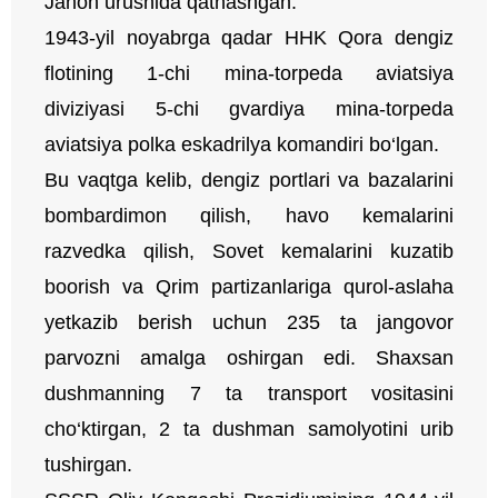
Jahon urushida qatnashgan.
1943-yil noyabrga qadar HHK Qora dengiz
flotining 1-chi mina-torpeda aviatsiya
diviziyasi 5-chi gvardiya mina-torpeda
aviatsiya polka eskadrilya komandiri bo‘lgan.
Bu vaqtga kelib, dengiz portlari va bazalarini
bombardimon qilish, havo kemalarini
razvedka qilish, Sovet kemalarini kuzatib
boorish va Qrim partizanlariga qurol-aslaha
yetkazib berish uchun 235 ta jangovor
parvozni amalga oshirgan edi. Shaxsan
dushmanning 7 ta transport vositasini
cho‘ktirgan, 2 ta dushman samolyotini urib
tushirgan.