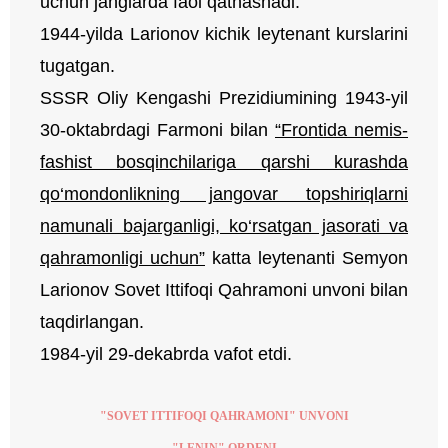
uchun janglarda faol qatnashadi.
1944-yilda Larionov kichik leytenant kurslarini
tugatgan.
SSSR Oliy Kengashi Prezidiumining 1943-yil
30-oktabrdagi Farmoni bilan
“Frontida nemis-
fashist bosqinchilariga qarshi kurashda
qo‘mondonlikning jangovar topshiriqlarni
namunali bajarganligi, ko‘rsatgan jasorati va
qahramonligi uchun”
katta leytenanti Semyon
Larionov Sovet Ittifoqi Qahramoni unvoni bilan
taqdirlangan.
1984-yil 29-dekabrda vafot etdi.
"SOVET ITTIFOQI QAHRAMONI" UNVONI