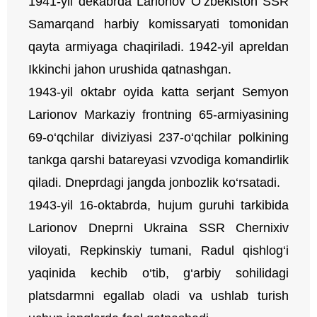
1941-yil dekabrda Larionov O‘zbekiston SSR
Samarqand harbiy komissaryati tomonidan
qayta armiyaga chaqiriladi. 1942-yil apreldan
Ikkinchi jahon urushida qatnashgan.
1943-yil oktabr oyida katta serjant Semyon
Larionov Markaziy frontning 65-armiyasining
69-o‘qchilar diviziyasi 237-o‘qchilar polkining
tankga qarshi batareyasi vzvodiga komandirlik
qiladi. Dneprdagi jangda jonbozlik ko‘rsatadi.
1943-yil 16-oktabrda, hujum guruhi tarkibida
Larionov Dneprni Ukraina SSR Chernixiv
viloyati, Repkinskiy tumani, Radul qishlog‘i
yaqinida kechib o‘tib, g‘arbiy sohilidagi
platsdarmni egallab oladi va ushlab turish