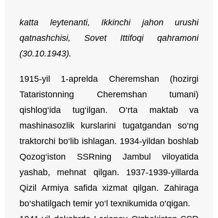
katta leytenanti
, Ikkinchi jahon urushi
qatnashchisi,
Sovet Ittifoqi qahramoni
(
30.10.1943
).
1915-yil 1-aprelda Cheremshan (hozirgi
Tataristonning Cheremshan tumani)
qishlog‘ida tug‘ilgan. O‘rta maktab va
mashinasozlik kurslarini tugatgandan so‘ng
traktorchi bo‘lib ishlagan. 1934-yildan boshlab
Qozog‘iston SSRning Jambul viloyatida
yashab, mehnat qilgan. 1937-1939-yillarda
Qizil Armiya safida xizmat qilgan. Zahiraga
bo‘shatilgach temir yo‘l texnikumida o‘qigan.