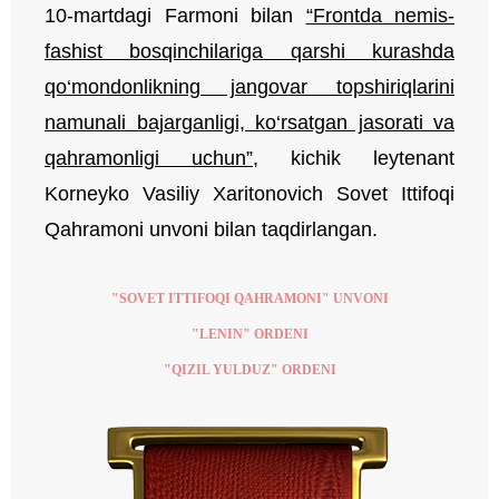
10-martdagi Farmoni bilan
“Frontda nemis-
fashist bosqinchilariga qarshi kurashda
qo‘mondonlikning jangovar topshiriqlarini
namunali bajarganligi, ko‘rsatgan jasorati va
qahramonligi uchun”
, kichik leytenant
Korneyko Vasiliy Xaritonovich Sovet Ittifoqi
Qahramoni unvoni bilan taqdirlangan.
"SOVET ITTIFOQI QAHRAMONI" UNVONI
"LENIN" ORDENI
"QIZIL YULDUZ" ORDENI