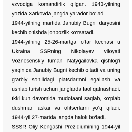
vzvodiga komandirlik qilgan. 1943-yilning
yozida Xarkovda jangda yarador bo‘ladi.
1944-yilning martida Janubiy Bugni daryosini
kechib o‘tishda jonbozlik ko‘rsatadi.
1944-yilning 25-26-martga o‘tar kechasi u
Ukraina SSRning Nikolayev viloyati
Voznesenskiy tumani Natygailovka qishlog‘i
yaqinida Janubiy Bugni kechib o‘tadi va uning
g‘arbiy sohilidagi platsdarmni egallash va
ushlab turish uchun janglarda faol qatnashadi.
Ikki kun davomida mudofaani saqlab, ko‘plab
dushman askar va ofitserlarni yo‘q qiladi.
1944-yil 27-martda jangda halok bo‘ladi.
SSSR Oliy Kengashi Prezidiumining 1944-yil