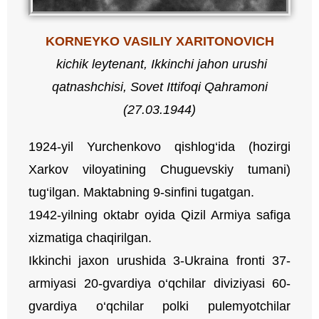
KORNEYKO VASILIY XARITONOVICH
kichik
leytenant
,
Ikkinchi
jahon
urushi
qatnashchisi
,
Sovet
Ittifoqi
Qahramoni
(27.03.1944)
1924-yil Yurchenkovo qishlog‘ida (hozirgi
Xarkov viloyatining Chuguevskiy tumani)
tug‘ilgan. Maktabning 9-sinfini tugatgan.
1942-yilning oktabr oyida Qizil Armiya safiga
xizmatiga chaqirilgan.
Ikkinchi jaxon urushida 3-Ukraina fronti 37-
armiyasi 20-gvardiya o‘qchilar diviziyasi 60-
gvardiya o‘qchilar polki pulemyotchilar