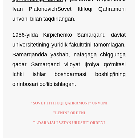
Ivan PlatonovichSovet Ittifoqi Qahramoni
unvoni bilan taqdirlangan.
1956-yilda Kirpichenko Samarqand davlat
universitetining yuridik fakultrtini tamomlagan.
Samarqandda yashab, nafaqaga chiqgunga
qadar Samarqand viloyat Ijroiya qo‘mitasi
Ichki ishlar boshqarmasi boshlig‘ining
o‘rinbosari bo‘lib ishlagan.
"SOVET ITTIFOQI QAHRAMONI" UNVONI
"LENIN" ORDENI
"1-DARAJALI VATAN URUSHI" ORDENI