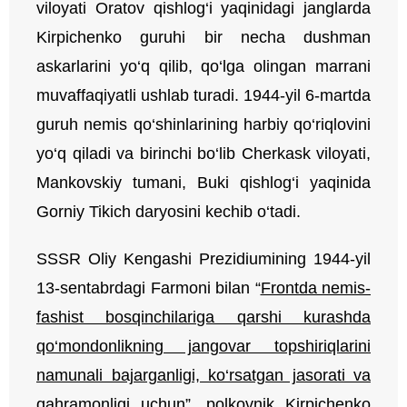
viloyati Oratov qishlog‘i yaqinidagi janglarda
Kirpichenko guruhi bir necha dushman
askarlarini yo‘q qilib, qo‘lga olingan marrani
muvaffaqiyatli ushlab turadi. 1944-yil 6-martda
guruh nemis qo‘shinlarining harbiy qo‘riqlovini
yo‘q qiladi va birinchi bo‘lib Cherkask viloyati,
Mankovskiy tumani, Buki qishlog‘i yaqinida
Gorniy Tikich daryosini kechib o‘tadi.
SSSR Oliy Kengashi Prezidiumining 1944-yil
13-sentabrdagi Farmoni bilan “
Frontda nemis-
fashist bosqinchilariga qarshi kurashda
qo‘mondonlikning jangovar topshiriqlarini
namunali bajarganligi, ko‘rsatgan jasorati va
qahramonligi uchun
”, polkovnik Kirpichenko