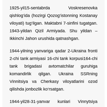
1925-yil15-sentabrda Voskresenovka
qishlog‘ida (hozirgi Qozog‘istonning Kostanay
viloyati) tug‘ilgan. Maktabni 7-sinfini tugatgan.
1943-yildan Qizil Armiyada. Shu yildan –
Ikkinchi Jahon urushida qatnashgan.
1944-yilning yanvariga qadar 2-Ukraina fronti
2-chi tank armiyasi 16-chi tank korpusi164-chi
tank brigadasi avtomatchilar guruhiga
komandirlik qilgan. Ukraina SSRning
Vinnitsiya va Cherkasy viloyatlarini ozod
qilishda jonbozlik ko‘rsatgan.
1944-yil28-31-yanvar kunlari Vinnytsiya