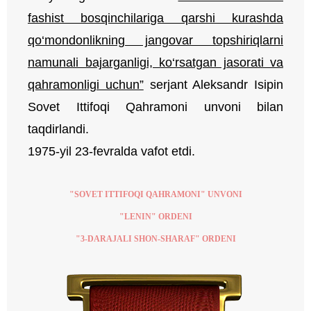
fashist bosqinchilariga qarshi kurashda
qo‘mondonlikning jangovar topshiriqlarni
namunali bajarganligi, ko‘rsatgan jasorati va
qahramonligi uchun”
serjant Aleksandr Isipin
Sovet Ittifoqi Qahramoni unvoni bilan
taqdirlandi.
1975-yil 23-fevralda vafot etdi.
"SOVET ITTIFOQI QAHRAMONI" UNVONI
"LENIN" ORDENI
"3-DARAJALI SHON-SHARAF" ORDENI