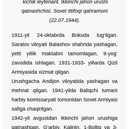
kichik leytenant
, Ikkinchi jahon urushi
qatnashchisi,
Sovet Ittifoqi qahramoni
(22.07.1944).
1911-yil 24-oktabrda Bokuda tug‘ilgan.
Saratov viloyati Balashov shahrida yashagan,
yetti yillik maktabni tamomlagan, 9-yog’
zavodida ishlagan. 1931-1933- yillarda Qizil
Armiyasida xizmat qilgan.
Urushgacha Andijon viloyatida yashagan va
mehnat qilgan. 1941-yilda Baliqchi tumani
harbiy komissaryati tomonidan Sovet Armiyasi
safiga chaqirilgan.
1942-yil avgustdan Ikkinchi jahon urushiga
qatnashgan. G‘arbiy, Kalinin, 1-Boltiq va 3-