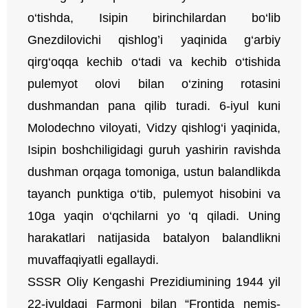
o‘tishda, Isipin birinchilardan bo‘lib
Gnezdilovichi qishlog’i yaqinida g‘arbiy
qirg‘oqqa kechib o‘tadi va kechib o‘tishida
pulemyot olovi bilan o‘zining rotasini
dushmandan pana qilib turadi. 6-iyul kuni
Molodechno viloyati, Vidzy qishlog‘i yaqinida,
Isipin boshchiligidagi guruh yashirin ravishda
dushman orqaga tomoniga, ustun balandlikda
tayanch punktiga o‘tib, pulemyot hisobini va
10ga yaqin o‘qchilarni yo ‘q qiladi. Uning
harakatlari natijasida batalyon balandlikni
muvaffaqiyatli egallaydi.
SSSR Oliy Kengashi Prezidiumining 1944 yil
22-iyuldagi Farmoni bilan
“Frontida nemis-