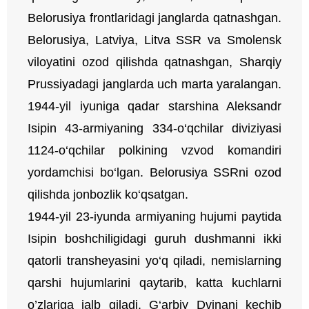
Belorusiya frontlaridagi janglarda qatnashgan.
Belorusiya, Latviya, Litva SSR va Smolensk
viloyatini ozod qilishda qatnashgan, Sharqiy
Prussiyadagi janglarda uch marta yaralangan.
1944-yil iyuniga qadar starshina Aleksandr
Isipin 43-armiyaning 334-o‘qchilar diviziyasi
1124-o‘qchilar polkining vzvod komandiri
yordamchisi bo‘lgan. Belorusiya SSRni ozod
qilishda jonbozlik ko‘qsatgan.
1944-yil 23-iyunda armiyaning hujumi paytida
Isipin boshchiligidagi guruh dushmanni ikki
qatorli transheyasini yo‘q qiladi, nemislarning
qarshi hujumlarini qaytarib, katta kuchlarni
o’zlariga jalb qiladi. G‘arbiy Dvinani kechib