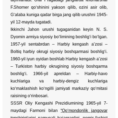
F.Shorner qo‘shinini yakson qilib, ozini asir olib,
G‘alaba kuniga qadar birga jang qilib urushni 1945-
yil 12-mayda tugatadi.
Ikkinchi Jahon urushi tugaganidan keyin N. S.
Dyomin armiya siyosiy bo‘limining boshlig‘i bo‘lgan.
1957-yil sentabrdan – Harbiy kengash a’zosi –
Boltiq harbiy okrugi siyosiy boshqarmasi boshlig‘i.
1960-yil iyun oyidan boshlab Harbiy kengash a’zosi
– Turkiston harbiy okrugining siyosiy boshqarma
boshlig‘i. 1966-yil apreldan – Harbiy-havo
kuchlariga va harbiy-dengiz kuchlariga
ko‘maklashish ko‘ngilli jamiyati markaziy qo‘mitasi
raisining o‘rinbosari.
SSSR Oliy Kengashi Prezidiumining 1965-yil 7-
maydagi Farmoni bilan
“Qo‘mondonlik jangovar
topshiriqlarini namunali bajarganligi, nemis-fashist