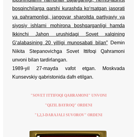
bosqinchilarga qarshi kurashda ko‘rsatgan jasorati
va qahramonligi, jangovar sharoitda partiyaviy va
siyosiy ishlarni mohirona boshqarganligi hamda
Ikkinchi Jahon urushidagi Sovet xalqining
G‘alabasining 20 yilligi munosabati bilan”
Demin
Nikita Stepanovichga Sovet Ittifoqi Qahramoni
unvoni bilan tardirlangan.
1989-yil 27-mayda vafot etgan. Moskvada
Kunsevskiy qabristonida dafn etilgan.
"SOVET ITTIFOQI QAHRAMONI" UNVONI
"QIZIL BAYROQ" ORDENI
"1,2,3-DARAJALI SUVOROV" ORDENI