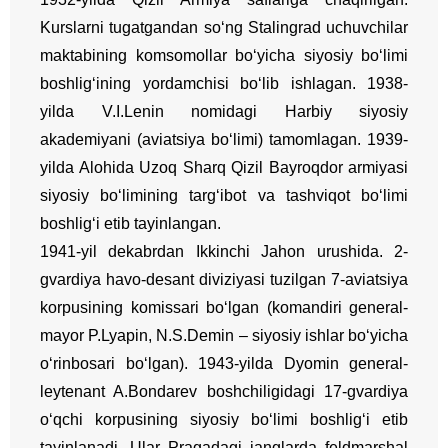
Kurslarni tugatgandan so‘ng Stalingrad uchuvchilar
maktabining komsomollar bo‘yicha siyosiy bo‘limi
boshlig‘ining yordamchisi bo‘lib ishlagan. 1938-
yilda V.I.Lenin nomidagi Harbiy siyosiy
akademiyani (aviatsiya bo‘limi) tamomlagan. 1939-
yilda Alohida Uzoq Sharq Qizil Bayroqdor armiyasi
siyosiy bo‘limining targ‘ibot va tashviqot bo‘limi
boshlig‘i etib tayinlangan.
1941-yil dekabrdan Ikkinchi Jahon urushida. 2-
gvardiya havo-desant diviziyasi tuzilgan 7-aviatsiya
korpusining komissari bo‘lgan (komandiri general-
mayor P.Lyapin, N.S.Demin – siyosiy ishlar bo‘yicha
o‘rinbosari bo‘lgan). 1943-yilda Dyomin general-
leytenant A.Bondarev boshchiligidagi 17-gvardiya
o‘qchi korpusining siyosiy bo‘limi boshlig‘i etib
tayinlanadi. Ular Pragadagi janglarda feldmarshal