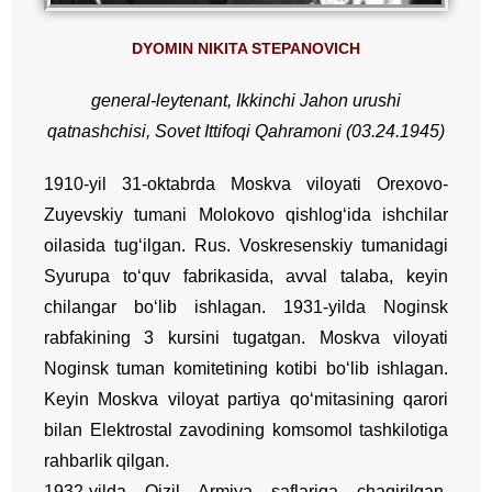
DYOMIN NIKITA STEPANOVICH
general-leytenant, Ikkinchi Jahon urushi
qatnashchisi,
Sovet Ittifoqi Qahramoni (03.24.1945)
1910-yil 31-oktabrda Moskva viloyati Orexovo-
Zuyevskiy tumani Molokovo qishlog‘ida ishchilar
oilasida tug‘ilgan. Rus.
Voskresenskiy tumanidagi
Syurupa to‘quv fabrikasida, avval talaba, keyin
chilangar bo‘lib ishlagan. 1931-yilda Noginsk
rabfakining 3 kursini tugatgan. Moskva viloyati
Noginsk tuman komitetining kotibi bo‘lib ishlagan.
Keyin Moskva viloyat partiya qo‘mitasining qarori
bilan Elektrostal zavodining komsomol tashkilotiga
rahbarlik qilgan.
1932-yilda Qizil Armiya saflariga chaqirilgan.