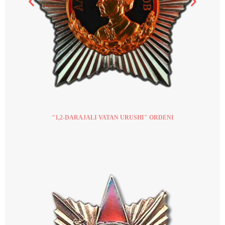
"1,2-DARAJALI VATAN URUSHI" ORDENI