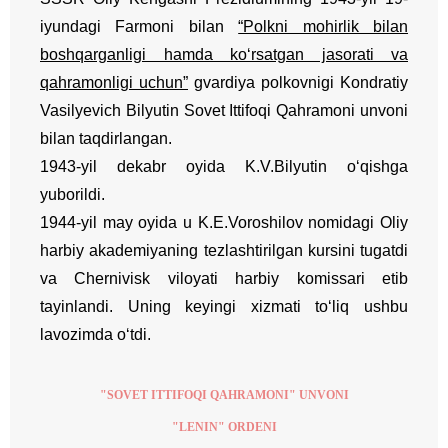
iyundagi Farmoni bilan
“Polkni mohirlik bilan
boshqarganligi hamda ko‘rsatgan jasorati va
qahramonligi uchun”
gvardiya polkovnigi Kondratiy
Vasilyevich Bilyutin Sovet Ittifoqi Qahramoni unvoni
bilan taqdirlangan.
1943-yil dekabr oyida K.V.Bilyutin o‘qishga
yuborildi.
1944-yil may oyida u K.E.Voroshilov nomidagi Oliy
harbiy akademiyaning tezlashtirilgan kursini tugatdi
va Chernivisk viloyati harbiy komissari etib
tayinlandi. Uning keyingi xizmati to‘liq ushbu
lavozimda o‘tdi.
"SOVET ITTIFOQI QAHRAMONI" UNVONI
"LENIN" ORDENI