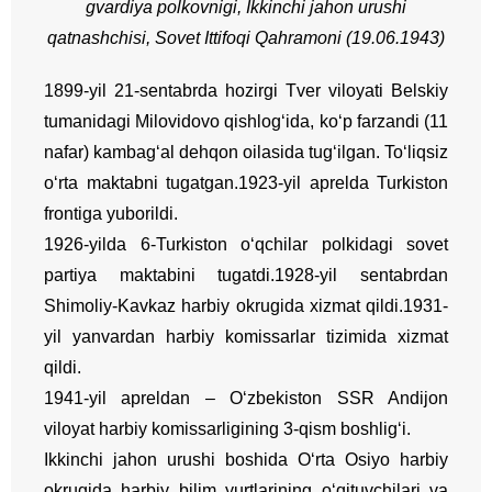
gvardiya
polkovnigi
,
Ikkinchi
jahon
urushi
qatnashchisi
,
Sovet
Ittifoqi
Qahramoni
(19.06.1943)
1899-yil 21-sentabrda hozirgi Tver viloyati Belskiy
tumanidagi Milovidovo qishlog‘ida, ko‘p farzandi (11
nafar) kambag‘al dehqon oilasida tug‘ilgan. To‘liqsiz
o‘rta maktabni tugatgan.
1923-yil aprelda Turkiston
frontiga yuborildi.
1926-yilda 6-Turkiston o‘qchilar polkidagi sovet
partiya maktabini tugatdi.
1928-yil sentabrdan
Shimoliy-Kavkaz harbiy okrugida xizmat qildi.
1931-
yil yanvardan harbiy komissarlar tizimida xizmat
qildi.
1941-yil apreldan – O‘zbekiston SSR Andijon
viloyat harbiy komissarligining 3-qism boshlig‘i.
Ikkinchi jahon urushi boshida O‘rta Osiyo harbiy
okrugida harbiy bilim yurtlarining o‘qituvchilari va