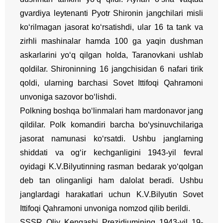
gvardiya leytenanti Pyotr Shironin jangchilari misli
ko‘rilmagan jasorat ko‘rsatishdi, ular 16 ta tank va
zirhli mashinalar hamda 100 ga yaqin dushman
askarlarini yo‘q qilgan holda, Taranovkani ushlab
qoldilar. Shironinning 16 jangchisidan 6 nafari tirik
qoldi, ularning barchasi Sovet Ittifoqi Qahramoni
unvoniga sazovor bo‘lishdi.
Polkning boshqa bo‘linmalari ham mardonavor jang
qildilar. Polk komandiri barcha bo‘ysinuvchilariga
jasorat namunasi ko‘rsatdi. Ushbu janglarning
shiddati va og‘ir kechganligini 1943-yil fevral
oyidagi K.V.Bilyutinning rasman bedarak yo‘qolgan
deb tan olinganligi ham dalolat beradi. Ushbu
janglardagi harakatlari uchun K.V.Bilyutin Sovet
Ittifoqi Qahramoni unvoniga nomzod qilib berildi.
SSSR Oliy Kengashi Prezidiumining 1943-yil 19-