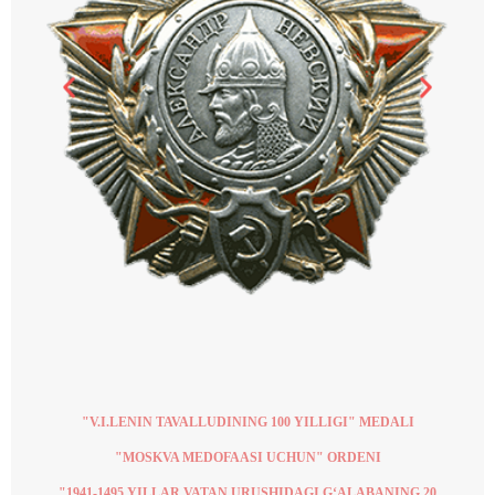
"V.I.LENIN TAVALLUDINING 100 YILLIGI" MEDALI
"MOSKVA MEDOFAASI UCHUN" ORDENI
"1941-1495 YILLAR VATAN URUSHIDAGI G‘ALABANING 20