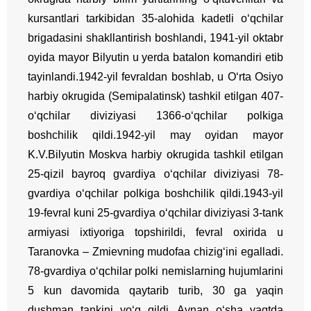
kursantlari tarkibidan 35-alohida kadetli o‘qchilar
brigadasini shakllantirish boshlandi, 1941-yil oktabr
oyida mayor Bilyutin u yerda batalon komandiri etib
tayinlandi.
1942-yil fevraldan boshlab, u O‘rta Osiyo
harbiy okrugida (Semipalatinsk) tashkil etilgan 407-
o‘qchilar diviziyasi 1366-o‘qchilar polkiga
boshchilik qildi.
1942-yil may oyidan mayor
K.V.Bilyutin Moskva harbiy okrugida tashkil etilgan
25-qizil bayroq gvardiya o‘qchilar diviziyasi 78-
gvardiya o‘qchilar polkiga boshchilik qildi.
1943-yil
19-fevral kuni 25-gvardiya o‘qchilar diviziyasi 3-tank
armiyasi ixtiyoriga topshirildi, fevral oxirida u
Taranovka – Zmievning mudofaa chizig‘ini egalladi.
78-gvardiya o‘qchilar polki nemislarning hujumlarini
5 kun davomida qaytarib turib, 30 ga yaqin
dushman tankini yo‘q qildi. Aynan o‘sha vaqtda