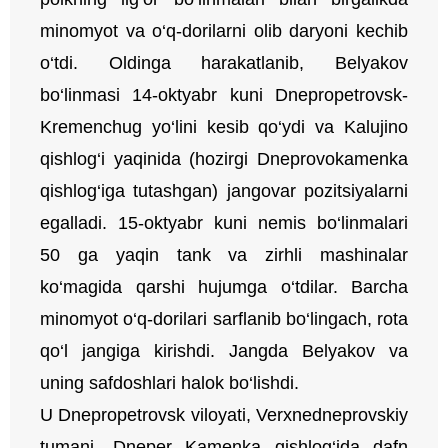
minomyot va o‘q-dorilarni olib daryoni kechib
o‘tdi. Oldinga harakatlanib, Belyakov
bo‘linmasi 14-oktyabr kuni Dnepropetrovsk-
Kremenchug yo‘lini kesib qo‘ydi va Kalujino
qishlog‘i yaqinida (hozirgi Dneprovokamenka
qishlog‘iga tutashgan) jangovar pozitsiyalarni
egalladi. 15-oktyabr kuni nemis bo‘linmalari
50 ga yaqin tank va zirhli mashinalar
ko‘magida qarshi hujumga o‘tdilar. Barcha
minomyot o‘q-dorilari sarflanib bo‘lingach, rota
qo‘l jangiga kirishdi. Jangda Belyakov va
uning safdoshlari halok bo‘lishdi.
U Dnepropetrovsk viloyati, Verxnedneprovskiy
tumani, Dneper Kamenka qishlog‘ida dafn