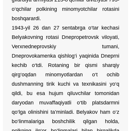
o‘qchilar polkining minomyotchilar rotasini
boshqarardi.
1943-yil 26 dan 27 sentabrga o‘tar kechasi
Belyakovning rotasi Dnepropetrovsk viloyati,
Verxnedneprovskiy tumani,
Dneprovokamenka qishlog‘i yaqinida Dneprni
kechib o‘tdi. Rotaning bir qismi sharqiy
qirg‘oqdan minomyotlardan o‘t ochib
dushmanning tirik kuchi va texnikasini yo‘q
qildi, bu esa hujum qiluvchilar tomonidan
daryodan muvaffaqiyatli o‘tib platsdarmni
qo‘lga olinishini ta’minladi. Belyakov ham o‘z
bo‘linmalariga boshchilik qilgan holda,
polkning ilg‘or bo’linmalari bilan birgalikda