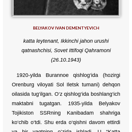
BELYAKOV IVAN DEMENTYEVICH
katta
leytenant
,
Ikkinchi
jahon
urushi
qatnashchisi
,
Sovet
Ittifoqi
Qahramoni
(26.10.1943)
1920-yilda Burannoe qishlog‘ida (hozirgi
Orenburg viloyati Sol Iletsk tumani) dehqon
oilasida tug‘ilgan. O‘z qishlog‘ida boshlang‘ich
maktabni tugatgan. 1935-yilda Belyakov
Tojikiston SSRning Kanibadam shahriga
ko‘chib o‘tdi. Shu erda o‘qishni davom ettirdi
va bir vaqtning o’zida ishladi. U “Katta