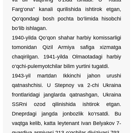
Farg‘ona” kanali qurilishida ishtirok etgan,
Qo‘qondagi bosh pochta bo‘limida hisobchi
bo‘lib ishlagan.
1940-yilda Qo‘qon shahar harbiy komissarligi
tomonidan Qizil Armiya safiga xizmatga
chaqirilgan. 1941-yilda Olmaotadagi harbiy
o‘qchi-pulemyotchilar bilim yurtini tugatdi.
1943-yil martdan Ikkinchi jahon urushi
qatnashchisi. U Stepnoy va 2-chi Ukraina
frontlaridagi janglarda qatnashgan, Ukraina
SSRni ozod qilinishida ishtirok etgan.
Dneprdagi jangda jonbozlik ko‘rsatdi. Bu
vaqtga kelib, katta leytenant Ivan Belyakov 7-
gvardiya armiyasi 213-o‘qchilar diviziyasi 793-