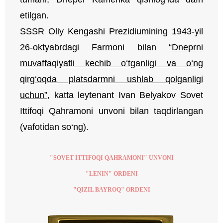
etilgan.
SSSR Oliy Kengashi Prezidiumining 1943-yil
26-oktyabrdagi Farmoni bilan
“Dneprni
muvaffaqiyatli kechib o‘tganligi va o‘ng
qirg‘oqda platsdarmni ushlab qolganligi
uchun”
, katta leytenant Ivan Belyakov Sovet
Ittifoqi Qahramoni unvoni bilan taqdirlangan
(vafotidan so‘ng).
"SOVET ITTIFOQI QAHRAMONI" UNVONI
"LENIN" ORDENI
"QIZIL BAYROQ" ORDENI