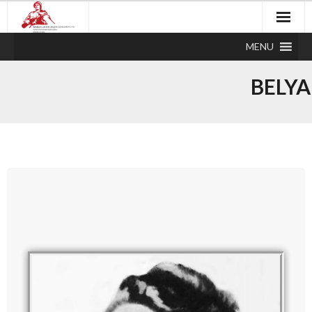
MENU
BELY