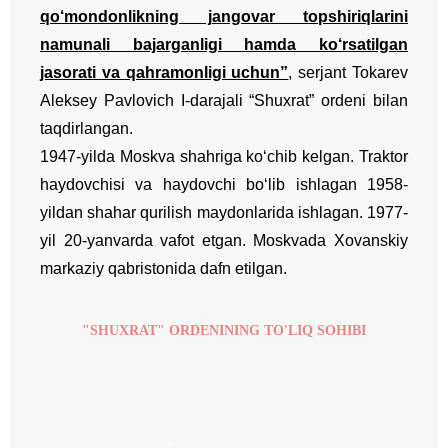
qo‘mondonlikning jangovar topshiriqlarini
namunali bajarganligi hamda ko‘rsatilgan
jasorati va qahramonligi uchun”
, serjant Tokarev
Aleksey Pavlovich I-darajali “Shuxrat” ordeni bilan
taqdirlangan.
1947-yilda Moskva shahriga ko‘chib kelgan. Traktor
haydovchisi va haydovchi bo‘lib ishlagan 1958-
yildan shahar qurilish maydonlarida ishlagan. 1977-
yil 20-yanvarda vafot etgan. Moskvada Xovanskiy
markaziy qabristonida dafn etilgan.
"SHUXRAT" ORDENINING TO'LIQ SOHIBI