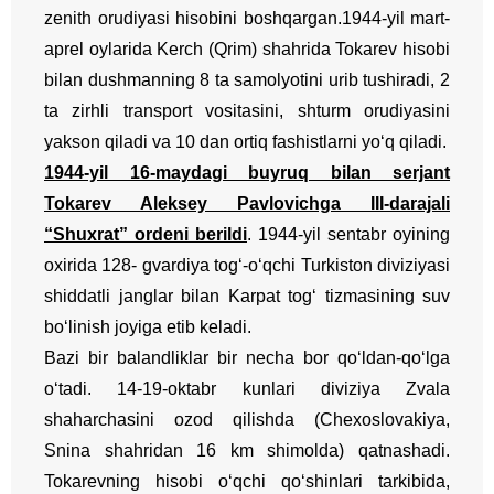
zenith orudiyasi hisobini boshqargan.
1944-yil mart-
aprel oylarida Kerch (Qrim) shahrida Tokarev hisobi
bilan dushmanning 8 ta samolyotini urib tushiradi, 2
ta zirhli transport vositasini, shturm orudiyasini
yakson qiladi va 10 dan ortiq fashistlarni yo‘q qiladi.
1944-yil 16-maydagi buyruq bilan serjant
Tokarev Aleksey Pavlovichga III-darajali
“Shuxrat” ordeni berildi
. 1944-yil sentabr oyining
oxirida 128- gvardiya tog‘-o‘qchi Turkiston diviziyasi
shiddatli janglar bilan Karpat tog‘ tizmasining suv
bo‘linish joyiga etib keladi.
Bazi bir balandliklar bir necha bor qo‘ldan-qo‘lga
o‘tadi. 14-19-oktabr kunlari diviziya Zvala
shaharchasini ozod qilishda (Chexoslovakiya,
Snina shahridan 16 km shimolda) qatnashadi.
Tokarevning hisobi o‘qchi qo‘shinlari tarkibida,