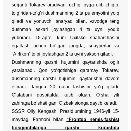
serjanti Tokarev orudiyani ochiq joyga olib chiqib,
to‘g‘ridan-to‘g‘ri dushmanning 2 ta pulemyotini yo‘q
qiladi va yonuvchi snaryad bilan, vzvodga teng
dushman askari joylashgan 4 ta uyni yoqib
yuboradi. 18-aprel kuni Uxilsko shaharchasini
egallash uchun bo‘lgan jangda, snayperlar va
“Airlikon” to‘pi joylashgan 2 ta uyni yakson qiladi.
Dushmanning qarshi hujumini qaytarishda og‘ir
yaralanadi. Qon yo‘qotishiga qaramay Tokarev,
dushmanning qarshi hujumini qaytarishni davom
ettiradi. Jangda 20 nafar fashistni yo‘q qiladi.
G‘alabani gospitalda kutib olgan. O‘sha yili
zahiraga bo‘shatilgan. O‘zbekistonga qaytib keladi.
SSSR Oliy Kengashi Prezidiumining 1946-yil 15-
maydagi Farmoni bilan
“Frontda nemis-fashist
bosqinchilariga qarshi kurashda