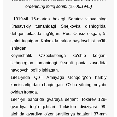
ordenining to‘liq sohibi (27.06.1945)
1919-yil 16-martda hozirgi Saratov viloyatining
Krasavskiy tumanidagi Snejkovka qishlog‘ida,
dehqon oilasida tug‘ilgan. Rus. Otasiz o‘sgan, 5-
sinfni tugatgan. Kolxozda traktor haydovchisi bo‘lib
ishlagan.
Keyinchalik O‘zbekistonga ko‘chib kelgan,
Uchqo‘rg‘on tumanidagi 9-sonli paxta zavodida
haydovchi bo‘lib ishlagan.
1941-yilda Qizil Armiyaga Uchqo‘rg‘on harbiy
komissarligidan chaqirilgan. O‘sha yilning noyabr
oyidan frontda.
1944-yil bahorida gvardiya serjanti Tokarev 128-
gvardiya tog‘-o‘qchilari Turkiston diviziyasi 99-
alohida gvardiya o‘zenit-artilleriya bataloni 37-mm