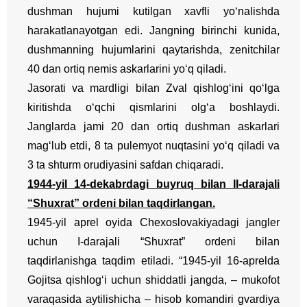
dushman hujumi kutilgan xavfli yo‘nalishda
harakatlanayotgan edi. Jangning birinchi kunida,
dushmanning hujumlarini qaytarishda, zenitchilar
40 dan ortiq nemis askarlarini yo‘q qiladi.
Jasorati va mardligi bilan Zval qishlog‘ini qo‘lga
kiritishda o‘qchi qismlarini olg‘a boshlaydi.
Janglarda jami 20 dan ortiq dushman askarlari
mag‘lub etdi, 8 ta pulemyot nuqtasini yo‘q qiladi va
3 ta shturm orudiyasini safdan chiqaradi.
1944-yil 14-dekabrdagi buyruq bilan II-darajali
“Shuxrat” ordeni bilan taqdirlangan.
1945-yil aprel oyida Chexoslovakiyadagi jangler
uchun I-darajali “Shuxrat” ordeni bilan
taqdirlanishga taqdim etiladi. “1945-yil 16-aprelda
Gojitsa qishlog‘i uchun shiddatli jangda, – mukofot
varaqasida aytilishicha – hisob komandiri gvardiya