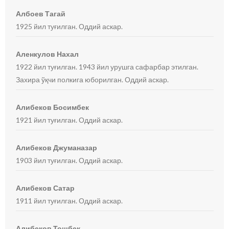
Албоев Тагай
1925 йил туғилган. Оддий аскар.
Аленкулов Нахал
1922 йил туғилган. 1943 йил урушга сафарбар этилган.
Захира ўқчи полкига юборилган. Оддий аскар.
Алибеков Босимбек
1921 йил туғилган. Оддий аскар.
Алибеков Джуманазар
1903 йил туғилган. Оддий аскар.
Алибеков Сатар
1911 йил туғилган. Оддий аскар.
Алибеков Тошбек