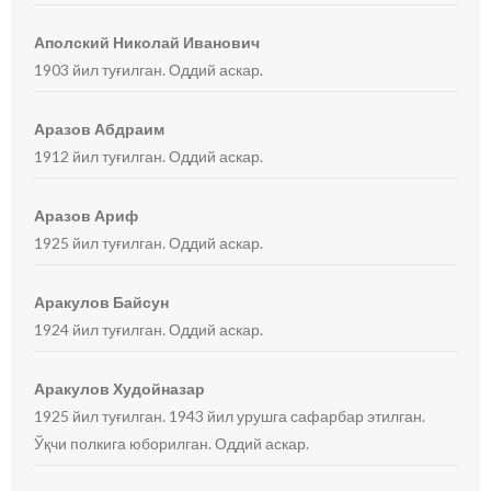
Аполский Николай Иванович
1903 йил туғилган. Оддий аскар.
Аразов Абдраим
1912 йил туғилган. Оддий аскар.
Аразов Ариф
1925 йил туғилган. Оддий аскар.
Аракулов Байсун
1924 йил туғилган. Оддий аскар.
Аракулов Худойназар
1925 йил туғилган. 1943 йил урушга сафарбар этилган.
Ўқчи полкига юборилган. Оддий аскар.