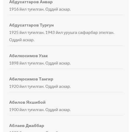
Абдусаттаров Анвар
1916 йил туғилган. Оддий аскар.
Абдусаттаров Турғун
1925 йил туғилган. 1943 йил урушга сафарбар этилган.
Оддий аскар.
Абилкосимов Узак
1898 йил туғилган. Оддий аскар.
Абилқосимов Тангир
1920 йил туғилган. Оддий аскар.
Абилов Яхшибой
1900 йил туғилган. Оддий аскар.
Аблаев Джаббар