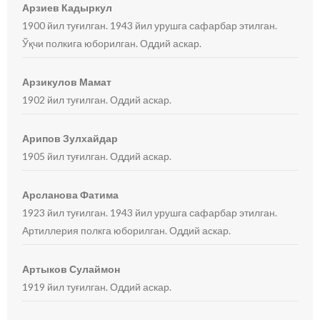
Арзиев Кадыркул
1900 йил туғилган. 1943 йил урушга сафарбар этилган.
Ўқчи полкига юборилган. Оддий аскар.
Арзикулов Мамат
1902 йил туғилган. Оддий аскар.
Арипов Зулхайдар
1905 йил туғилган. Оддий аскар.
Арсланова Фатима
1923 йил туғилган. 1943 йил урушга сафарбар этилган.
Артиллерия полкга юборилган. Оддий аскар.
Артыков Сулаймон
1919 йил туғилган. Оддий аскар.