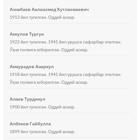
Азнабаев Аалиахмед Кутлахмаевич
1913 йил туғилган. Оддий аскар.
Аккулов Тургун
1922 йил туғилган. 1941 йил урушга сафарбар этилган.
Ўқчи полкига юборилган. Оддий аскар.
Акмурадов Анаркул
1918 йил туғилган. 1941 йил урушга сафарбар этилган.
Ўқчи полкига юборилган. Оддий аскар.
Алаев Турдикул
1900 йил туғилган. Оддий аскар.
Албеков Гайбулла
1899 йил туғилган. Оддий аскар.