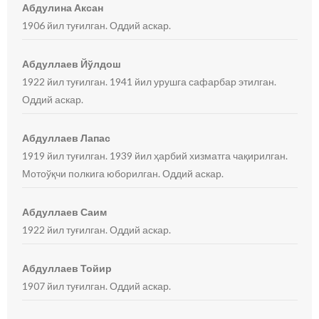
Абдулина Аксан
1906 йил туғилган. Оддий аскар.
Абдуллаев Йўлдош
1922 йил туғилган. 1941 йил урушга сафарбар этилган.
Оддий аскар.
Абдуллаев Лапас
1919 йил туғилган. 1939 йил ҳарбий хизматга чақирилган.
Мотоўқчи полкига юборилган. Оддий аскар.
Абдуллаев Саим
1922 йил туғилган. Оддий аскар.
Абдуллаев Тойир
1907 йил туғилган. Оддий аскар.