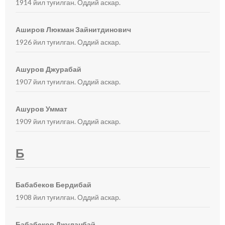
1914 йил туғилган. Оддий аскар.
Аширов Люкман Зайнитдинович
1926 йил туғилган. Оддий аскар.
Ашуров Джурабай
1907 йил туғилган. Оддий аскар.
Ашуров Уммат
1909 йил туғилган. Оддий аскар.
Б
Бабабеков Бердибай
1908 йил туғилган. Оддий аскар.
Бабабеков Джуланбай