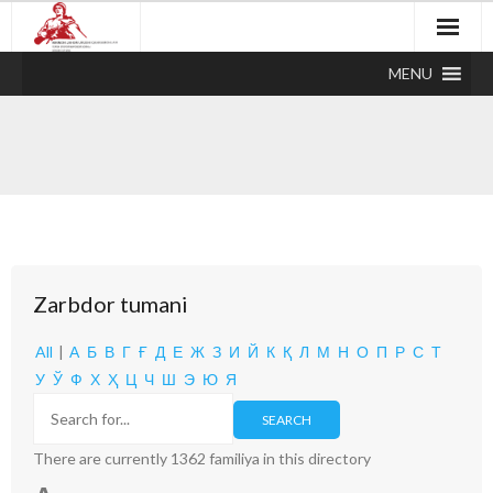
MENU
Zarbdor tumani
All
|
А
Б
В
Г
Ғ
Д
Е
Ж
З
И
Й
К
Қ
Л
М
Н
О
П
Р
С
Т
У
Ў
Ф
Х
Ҳ
Ц
Ч
Ш
Э
Ю
Я
There are currently 1362 familiya in this directory