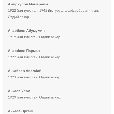
Амирқулов Мамараим
1922 йил туғилган. 1942 йил урушга сафарбар этилган.
Оддий аскар.
Анарбаев Абумумин
1919 йил туғилган. Оддий аскар.
Анарбаев Парман
1922 йил туғилган. Оддий аскар.
Анкабаев Авалбай
1923 йил туғилган. Оддий аскар.
Анкаев Урол
1929 йил туғилган. Оддий аскар.
Анкаев Эргаш