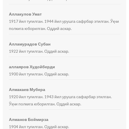
Аллакулов Умат
1917 йил туғилган. 1944 йил урушга сафрбар этилган. Ўқчи
полкига юборилган. Оддий аскар.
Алламурадов Субан
1922 йил туғилган. Оддий аскар.
аллаяров Худойберди
1900 йил туғилган. Оддий аскар.
Алмакаев Мубера
1920 йил туғилган. 1943 йил урушга сафарбар этилган.
Ўқчи полкига юборилган. Оддий аскар.
Алманов Боймирза
1904 йил туғилган. Оддий аскар.