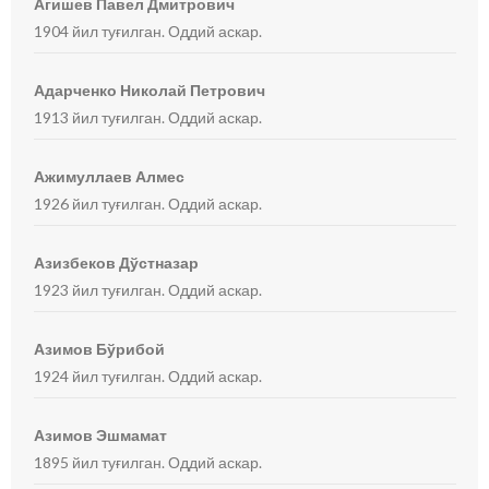
Агишев Павел Дмитрович
1904 йил туғилган. Оддий аскар.
Адарченко Николай Петрович
1913 йил туғилган. Оддий аскар.
Ажимуллаев Алмес
1926 йил туғилган. Оддий аскар.
Азизбеков Дўстназар
1923 йил туғилган. Оддий аскар.
Азимов Бўрибой
1924 йил туғилган. Оддий аскар.
Азимов Эшмамат
1895 йил туғилган. Оддий аскар.