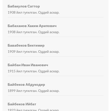
Бабакулов Саттор
1908 йил туғилган. Оддий аскар.
Бабаханов Хаким Арипович
1908 йил туғилган. Оддий аскар.
Бавабеков Бектимир
1909 йил туғилган. Оддий аскар.
Байбан Иван Иванович
1915 йил туғилган. Оддий аскар.
Байбеков Абдукодир
1899 йил туғилган. Оддий аскар.
Байбеков Ийбат
1923 йил туғилган. Оддий аскар.