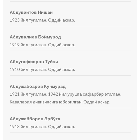
Абдуваитов Нишан
1923 йил туғилган. Оддий аскар.
Абдувалиев Боймурод
1919 йил туғилган. Оддий аскар.
Абдугаффоров Туйчи
1910 йил туғилган. Оддий аскар.
Абдужаббаров Кунмурад
1921 йил туғилган. 1942 йил урушга сафарбар этилган.
Кавалерия дивизиясига юборилган. Оддий аскар.
Абдужабборов Эрбўта
1913 йил туғилган. Оддий аскар.