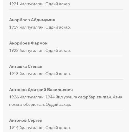
1921 йил туғилган. Оддий аскар.
Анорбоев Абдимумин
1919 йил туғилган. Оддий аскар.
Анорбоев Фармон
1922 йил туғилган. Оддий аскар.
Анташка Степан
1918 йил туғилган. Оддий аскар.
Антонов Дмитрий Васильевич
1926 йил туғилган. 1944 йил урушга сафрбар этилган. Авиа
полкга юборилган. Оддий аскар.
Антонов Сергей
1914 йил туғилган. Оддий аскар.