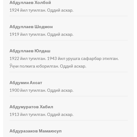
Абдуллаев Холбой
1924 йил туғилган. Оддий аскар.
Абдуллаев Шодмон
1919 йил туғилган. Оддий аскар.
Абдуллаев Юлдаш
1922 йил туғилган. 1943 йил урушга сафарбар этилган.
Ўқчи полкига юборилган. Оддий аскар.
Абдумин Ахсат
1900 йил туғилган. Оддий аскар.
Абдумуратов Хабил
1913 йил туғилган. Оддий аскар.
Абдуразаков Мамаюсуп