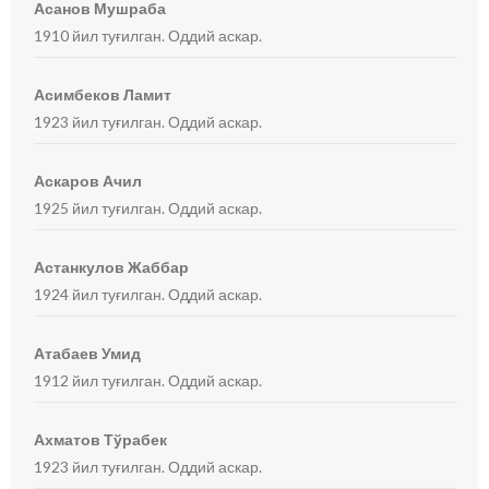
Асанов Мушраба
1910 йил туғилган. Оддий аскар.
Асимбеков Ламит
1923 йил туғилган. Оддий аскар.
Аскаров Ачил
1925 йил туғилган. Оддий аскар.
Астанкулов Жаббар
1924 йил туғилган. Оддий аскар.
Атабаев Умид
1912 йил туғилган. Оддий аскар.
Ахматов Тўрабек
1923 йил туғилган. Оддий аскар.