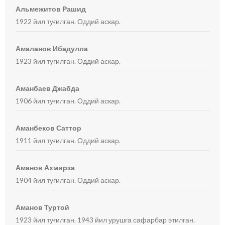
Альмежитов Рашид
1922 йил туғилган. Оддий аскар.
Амаланов Ибадулла
1923 йил туғилган. Оддий аскар.
Аманбаев Джабда
1906 йил туғилган. Оддий аскар.
Аманбеков Саттор
1911 йил туғилган. Оддий аскар.
Аманов Ахмирза
1904 йил туғилган. Оддий аскар.
Аманов Туртой
1923 йил туғилган. 1943 йил урушга сафарбар этилган.