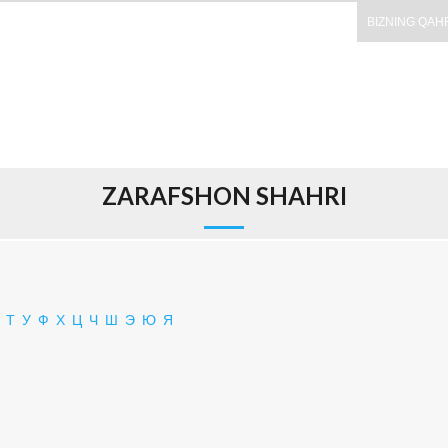
BIZNING QAH
ZARAFSHON SHAHRI
Т
У
Ф
Х
Ц
Ч
Ш
Э
Ю
Я