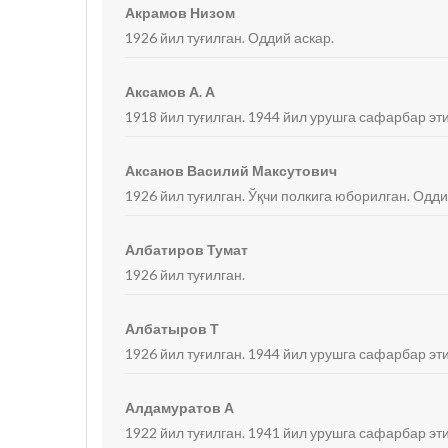
Акрамов Низом
1926 йил туғилган. Оддий аскар.
Аксамов А. А
1918 йил туғилган. 1944 йил урушга сафарбар эти
Аксанов Василий Максутович
1926 йил туғилган. Ўқчи полкига юборилган. Одди
Албатиров Тумат
1926 йил туғилган.
Албатыров Т
1926 йил туғилган. 1944 йил урушга сафарбар эти
Алдамуратов А
1922 йил туғилган. 1941 йил урушга сафарбар эти