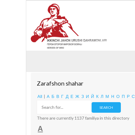
Zarafshon shahar
All
|
А
Б
В
Г
Д
Е
Ж
З
И
Й
К
Л
М
Н
О
П
Р
С
There are currently 1137 familiya in this directory
А