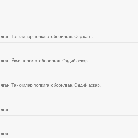
илган. Танкчилар полкига юборилган. Сержант.
лган. Ўқчи полкига юборилган. Оддий аскар.
илган. Танкчилар полкига юборилган. Оддий аскар.
лган.
лган.