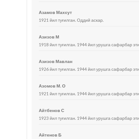
Азамов Махсут
1921 йил туғилган. Оддий аскар.
Азизов М
1918 йил туғилган. 1944 йил урушга сафарбар эти
Азизов Мавлан
1926 йил туғилган. 1944 йил урушга сафарбар эти
Азомов М. О
1921 йил туғилган. 1944 йил урушга сафарбар эти
Айтбенов С
1923 йил туғилган. 1944 йил урушга сафарбар эти
Айтенов Б