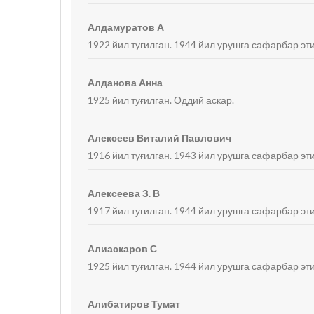
Алдамуратов А
1922 йил туғилган. 1944 йил урушга сафарбар эти
Алданова Анна
1925 йил туғилган. Оддий аскар.
Алексеев Виталий Павлович
1916 йил туғилган. 1943 йил урушга сафарбар эти
Алексеева З. В
1917 йил туғилган. 1944 йил урушга сафарбар эти
Алиаскаров С
1925 йил туғилган. 1944 йил урушга сафарбар эти
Алибатиров Тумат