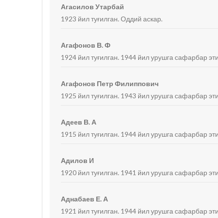
Агасилов Утарбай
1923 йил туғилган. Оддий аскар.
Агафонов В. Ф
1924 йил туғилган. 1944 йил урушга сафарбар эт
Агафонов Петр Филиппович
1925 йил туғилган. 1943 йил урушга сафарбар эти
Адеев В. А
1915 йил туғилган. 1944 йил урушга сафарбар эт
Адилов И
1920 йил туғилган. 1941 йил урушга сафарбар эти
Аднабаев Е. А
1921 йил туғилган. 1944 йил урушга сафарбар эти