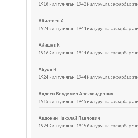
1918 йил туғилган. 1942 йил урушга сафарбар эт
Абилтаев А
1924 йил туғилган. 1944 йил урушга сафарбар эти
Абишев К
1916 йил туғилган. 1944 йил урушга сафарбар эти
Абуов Н
1924 йил туғилган. 1944 йил урушга сафарбар эти
Авдеев Владимир Александрович
1915 йил туғилган. 1945 йил урушга сафарбар эт
Авдонин Николай Павлович
1924 йил туғилган. 1945 йил урушга сафарбар эт