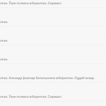
илган. Ўқчи полкига юборилган. Сержант.
лган.
лган.
лган.
илган. Алохида ўқчилар батальонига юборилган. Оддий аскар.
илган. Ўқчи полкига юборилган. Сержант.