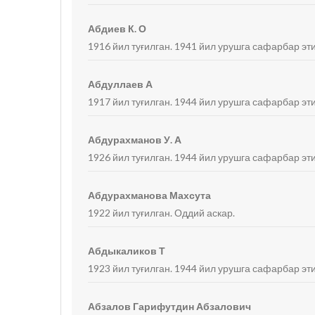
Абдиев К. О
1916 йил туғилган. 1941 йил урушга сафарбар эти
Абдуллаев А
1917 йил туғилган. 1944 йил урушга сафарбар эти
Абдурахманов У. А
1926 йил туғилган. 1944 йил урушга сафарбар эти
Абдурахманова Махсута
1922 йил туғилган. Оддий аскар.
Абдыкаликов Т
1923 йил туғилган. 1944 йил урушга сафарбар эти
Абзалов Гарифутдин Абзалович