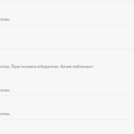
лган.
лган. Ўқчи полкига юборилган. Кичик лейтенант.
лган.
лган.