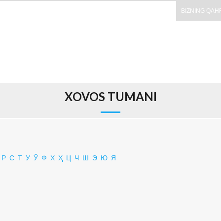
BIZNING QAH
XOVOS TUMANI
Р
С
Т
У
Ў
Ф
Х
Ҳ
Ц
Ч
Ш
Э
Ю
Я