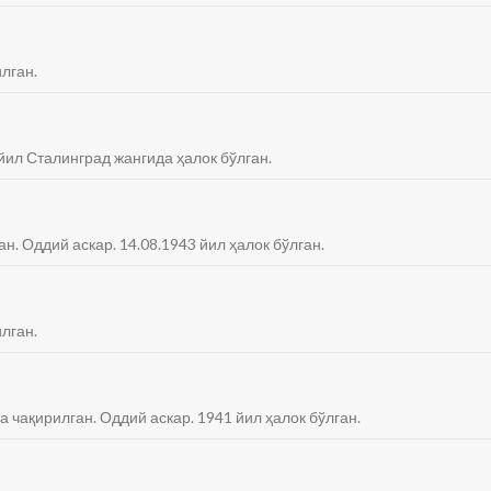
лган.
йил Сталинград жангида ҳалок бўлган.
ан. Оддий аскар. 14.08.1943 йил ҳалок бўлган.
лган.
а чақирилган. Оддий аскар. 1941 йил ҳалок бўлган.