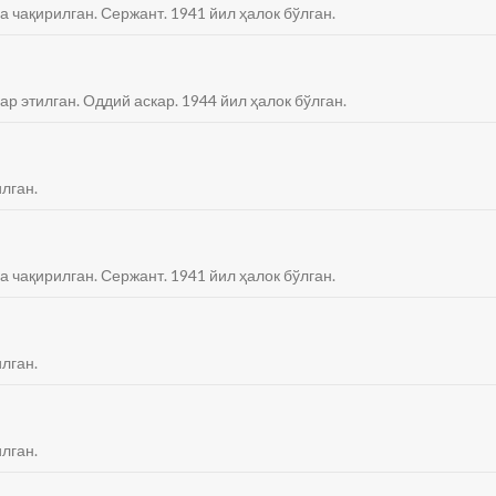
га чақирилган. Сержант. 1941 йил ҳалок бўлган.
ар этилган. Оддий аскар. 1944 йил ҳалок бўлган.
лган.
га чақирилган. Сержант. 1941 йил ҳалок бўлган.
лган.
лган.