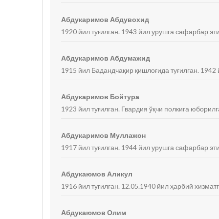
Абдукаримов Абдувохид
1920 йил туғилган. 1943 йил урушга сафарбар эти
Абдукаримов Абдумажид
1915 йил Бадандчақир қишлоғида туғилган. 1942 
Абдукаримов Бойтура
1923 йил туғилган. Гвардия ўқчи полкига юборилг
Абдукаримов Муллажон
1917 йил туғилган. 1944 йил урушга сафарбар эти
Абдукаюмов Аликул
1916 йил туғилган. 12.05.1940 йил ҳарбий хизматг
Абдукаюмов Олим