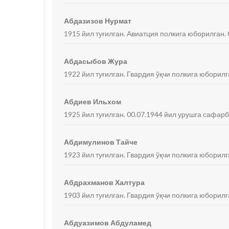
Абдазизов Нурмат
1915 йил туғилган. Авиатция полкига юборилган. 
Абдасыбов Жура
1922 йил туғилган. Гвардия ўқчи полкига юборилг
Абдиев Ильхом
1925 йил туғилган. 00.07.1944 йил урушга сафарб
Абдимулинов Тайче
1923 йил туғилган. Гвардия ўқчи полкига юборилг
Абдрахманов Халтура
1903 йил туғилган. Гвардия ўқчи полкига юборилг
Абдуазимов Абдуламед