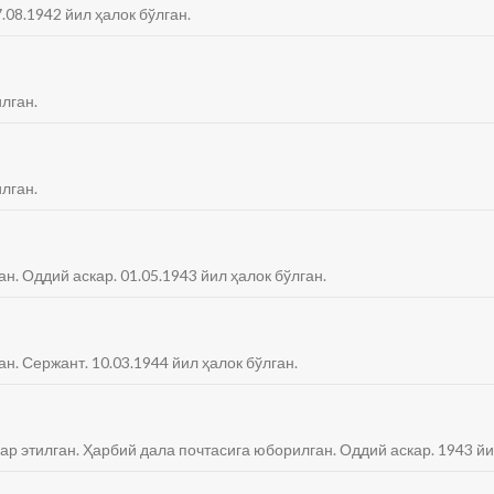
.08.1942 йил ҳалок бўлган.
лган.
лган.
ан. Оддий аскар. 01.05.1943 йил ҳалок бўлган.
ан. Сержант. 10.03.1944 йил ҳалок бўлган.
ар этилган. Ҳарбий дала почтасига юборилган. Оддий аскар. 1943 йи