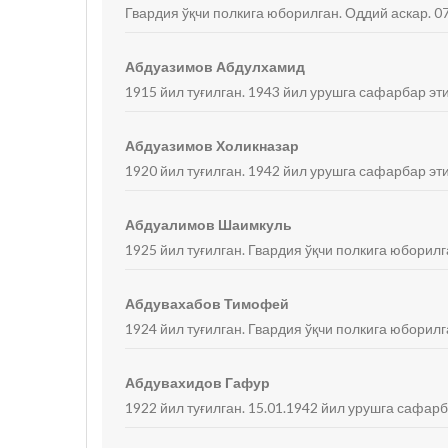
Гвардия ўқчи полкига юборилган. Оддий аскар. 07
Абдуазимов Абдулхамид
1915 йил туғилган. 1943 йил урушга сафарбар эти
Абдуазимов Холикназар
1920 йил туғилган. 1942 йил урушга сафарбар эти
Абдуалимов Шаимкуль
1925 йил туғилган. Гвардия ўқчи полкига юборилг
Абдувахабов Тимофей
1924 йил туғилган. Гвардия ўқчи полкига юборилг
Абдувахидов Гафур
1922 йил туғилган. 15.01.1942 йил урушга сафарб