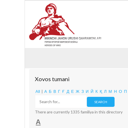
Xovos tumani
All
|
А
Б
В
Г
Ғ
Д
Е
Ж
З
И
Й
К
Қ
Л
М
Н
О
П
There are currently 1335 familiya in this directory
А