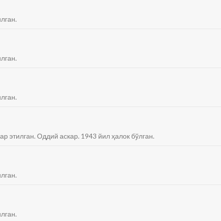
лган.
лган.
лган.
ар этилган. Оддий аскар. 1943 йил ҳалок бўлган.
лган.
лган.