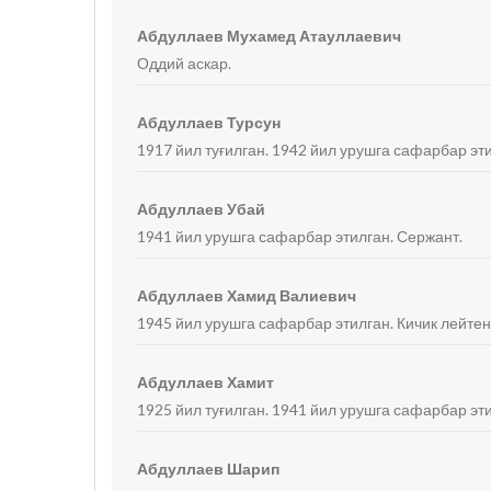
Абдуллаев Мухамед Атауллаевич
Оддий аскар.
Абдуллаев Турсун
1917 йил туғилган. 1942 йил урушга сафарбар эт
Абдуллаев Убай
1941 йил урушга сафарбар этилган. Сержант.
Абдуллаев Хамид Валиевич
1945 йил урушга сафарбар этилган. Кичик лейтен
Абдуллаев Хамит
1925 йил туғилган. 1941 йил урушга сафарбар эт
Абдуллаев Шарип