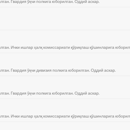
лган. Гвардия ўқчи полкига юборилган. Оддий аскар.
тилган. Ички ишлар ҳалқ комиссариати қўриқлаш қўшинларига юборил
илган. Гвардия ўқчи дивизия полкига юборилган. Оддий аскар.
лган. Гвардия ўқчи полкига юборилган. Оддий аскар.
тилган. Ички ишлар ҳалқ комиссариати қўриқлаш қўшинларига юборил