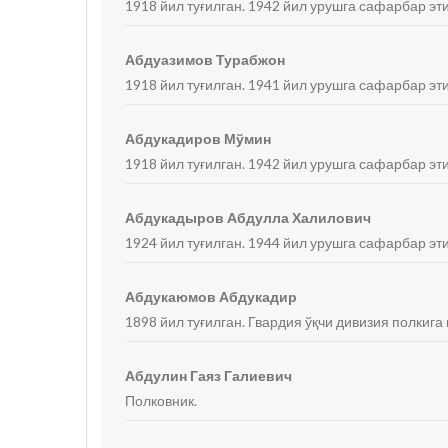
1918 йил туғилган. 1942 йил урушга сафарбар эт
Абдуазимов Турабжон
1918 йил туғилган. 1941 йил урушга сафарбар эти
Абдукадиров Мўмин
1918 йил туғилган. 1942 йил урушга сафарбар эт
Абдукадыров Абдулла Халилович
1924 йил туғилган. 1944 йил урушга сафарбар эти
Абдукаюмов Абдукадир
1898 йил туғилган. Гвардия ўқчи дивизия полкига
Абдулин Гаяз Галиевич
Полковник.