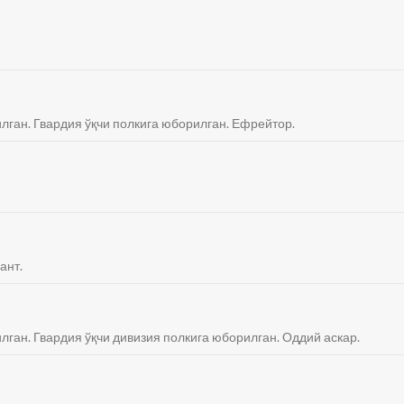
илган. Гвардия ўқчи полкига юборилган. Ефрейтор.
ант.
илган. Гвардия ўқчи дивизия полкига юборилган. Оддий аскар.