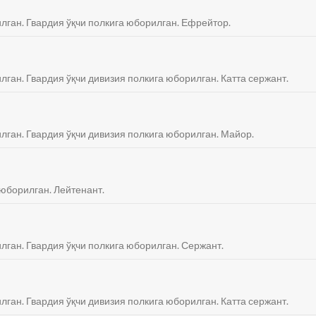
илган. Гвардия ўқчи полкига юборилган. Ефрейтор.
лган. Гвардия ўқчи дивизия полкига юборилган. Катта сержант.
илган. Гвардия ўқчи дивизия полкига юборилган. Майор.
 юборилган. Лейтенант.
илган. Гвардия ўқчи полкига юборилган. Сержант.
лган. Гвардия ўқчи дивизия полкига юборилган. Катта сержант.