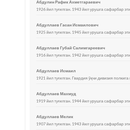
Абдулин Рафик Ахметгараевич
1926 йил туғилган. 1943 йил урушга сафарбар эт
Абдуллаев Гасан Исмаилович
1925 йил туғилган. 1945 йил урушга сафарбар эти
Абдуллаев Губай Салимгареевич
1916 йил туғилган. 1942 йил урушга сафарбар эт
Абдуллаев Исмаил
1921 йил туғилган. Гвардия ўқчи дивизия полкига
Абдуллаев Махмуд
1919 йил туғилган. 1944 йил урушга сафарбар эт
Абдуллаев Мелик
1907 йил туғилган. 1943 йил урушга сафарбар эти