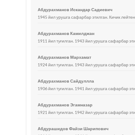
Абдурахманов Искандар Садиевич
1945 йил урушга сафарбар этилган. Кичик лейтен
Абдурахманов Камилджан
1911 йил туғилган. 1943 йил урушга сафарбар эти
Абдурахманов Мархамат
1924 йил туғилган. 1943 йил урушга сафарбар эт
Абдурахманов Сайдуллла
1906 йил туғилган. 1941 йил урушга сафарбар эти
Абдурахманов Эгамназар
1921 йил туғилган. 1942 йил урушга сафарбар эт
Абдурашидов Файзи Шарипович