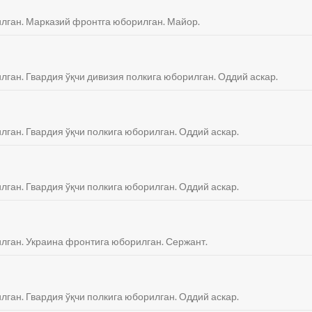
илган. Марказий фронтга юборилган. Майор.
илган. Гвардия ўқчи дивизия полкига юборилган. Оддий аскар.
лган. Гвардия ўқчи полкига юборилган. Оддий аскар.
лган. Гвардия ўқчи полкига юборилган. Оддий аскар.
илган. Украина фронтига юборилган. Сержант.
лган. Гвардия ўқчи полкига юборилган. Оддий аскар.