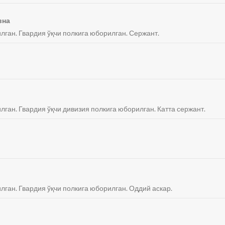
вна
илган. Гвардия ўқчи полкига юборилган. Сержант.
лган. Гвардия ўқчи дивизия полкига юборилган. Катта сержант.
лган. Гвардия ўқчи полкига юборилган. Оддий аскар.