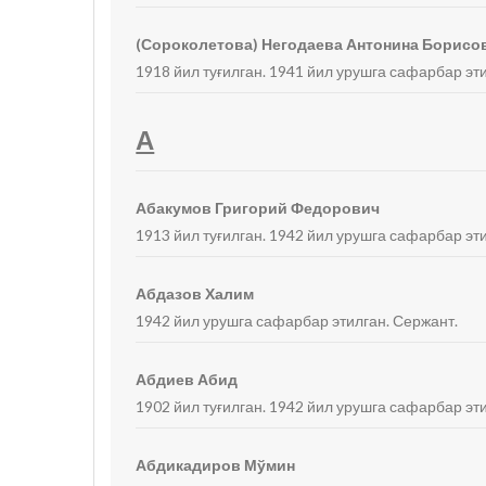
(Сороколетова) Негодаева Антонина Борисо
1918 йил туғилган. 1941 йил урушга сафарбар эт
А
Абакумов Григорий Федорович
1913 йил туғилган. 1942 йил урушга сафарбар эти
Абдазов Халим
1942 йил урушга сафарбар этилган. Сержант.
Абдиев Абид
1902 йил туғилган. 1942 йил урушга сафарбар эти
Абдикадиров Мўмин