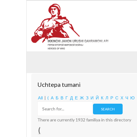
Uchtepa tumani
All
|
(
А
Б
В
Г
Д
Е
Ж
З
И
Й
К
Л
Р
С
Х
Ч
Ю
There are currently 1932 familiya in this directory
(