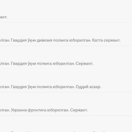
ант.
лган. Гвардия ўқчи дивизия полкига юборилган. Катта сержант.
илган. Гвардия ўқчи полкига юборилган. Сержант.
лган. Гвардия ўқчи полкига юборилган. Оддий аскар.
илган. Украина фронтига юборилган. Сержант.