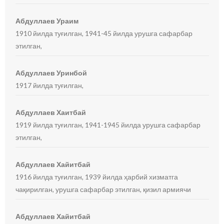
Абдуллаев Ураим
1910 йилда туғилган, 1941-45 йилда урушга сафарбар
этилган,
Абдуллаев Уринбой
1917 йилда туғилган,
Абдуллаев Хаитбай
1919 йилда туғилган, 1941-1945 йилда урушга сафарбар
этилган,
Абдуллаев Хайитбай
1916 йилда туғилган, 1939 йилда ҳарбий хизматга
чақирилган, урушга сафарбар этилган, қизил армиячи
Абдуллаев Хайитбай