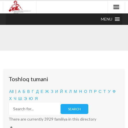
MENU
Toshloq tumani
All
|
А
Б
В
Г
Д
Е
Ж
З
И
Й
К
Л
М
Н
О
П
Р
С
Т
У
Ф
Х
Ч
Ш
Э
Ю
Я
There are currently 3929 familiya in this directory