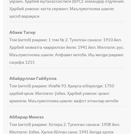
украин. Ҳарбий мутахассислиги (ВУС): командир отдления.
Ҳарбий унвони: катта сержант. Маълумотнома шакли:
ҳисоб варақаси
Абаев Тагир
Том (китоб) рақами: 1 том № 2. Туғилган санаси: 1910 йил.
Ҳарбий хизматга чақирилган йили: 1941 йил. Миллати: рус.
Маълумотнома шакли: Алфавит китоби. Иш жилди рақами:
саҳифа 1215
Абайдуллае Гайбулла
Том (китоб) рақами: Инв№ 93. Қаерга юборилди: 1750
ҳарбий қисм. Миллати: ўзбек. Ҳарбий унвони: қизил
армиячи. Маълумотнома шакли: вафот этганлар китоби
Аббарар Мингаз
Том (китоб) рақами: Хотира 2. Туғилган санаси: 1908 йил.
Миллати: ўзбек. Ҳалок бўлган сана: 1941 йилда ҳалок