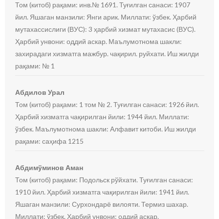
Том (китоб) рақами: инв.№ 1691. Туғилган санаси: 1907
йил. Яшаган манзили: Янги арик. Миллати: ўзбек. Ҳарбий
мутахассислиги (ВУС): 3 ҳарбий хизмат мутахасис (ВУС).
Ҳарбий унвони: оддий аскар. Маълумотнома шакли:
захирадаги хизматга мажбур. чақирил. руйхати. Иш жилди
рақами: № 1
Абдилов Урал
Том (китоб) рақами: 1 том № 2. Туғилган санаси: 1926 йил.
Ҳарбий хизматга чақирилган йили: 1944 йил. Миллати:
ўзбек. Маълумотнома шакли: Алфавит китоби. Иш жилди
рақами: саҳифа 1215
Абдимўминов Аман
Том (китоб) рақами: Подольск рўйхати. Туғилган санаси:
1910 йил. Ҳарбий хизматга чақирилган йили: 1941 йил.
Яшаган манзили: Сурхондарё вилояти. Термиз шахар.
Миллати: ўзбек. Ҳарбий унвони: оддий аскар.