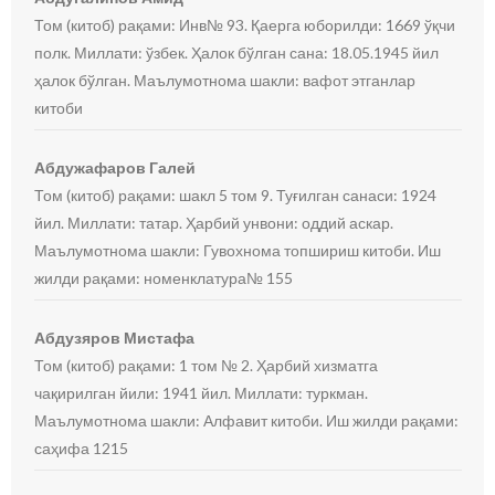
Том (китоб) рақами: Инв№ 93. Қаерга юборилди: 1669 ўқчи
полк. Миллати: ўзбек. Ҳалок бўлган сана: 18.05.1945 йил
ҳалок бўлган. Маълумотнома шакли: вафот этганлар
китоби
Абдужафаров Галей
Том (китоб) рақами: шакл 5 том 9. Туғилган санаси: 1924
йил. Миллати: татар. Ҳарбий унвони: оддий аскар.
Маълумотнома шакли: Гувохнома топшириш китоби. Иш
жилди рақами: номенклатура№ 155
Абдузяров Мистафа
Том (китоб) рақами: 1 том № 2. Ҳарбий хизматга
чақирилган йили: 1941 йил. Миллати: туркман.
Маълумотнома шакли: Алфавит китоби. Иш жилди рақами:
саҳифа 1215