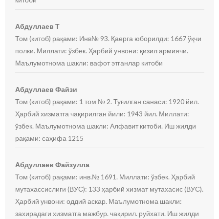
Абдуллаев Т
Том (китоб) рақами: Инв№ 93. Қаерга юборилди: 1667 ўқчи
полки. Миллати: ўзбек. Ҳарбий унвони: қизил армиячи.
Маълумотнома шакли: вафот этганлар китоби
Абдуллаев Файзи
Том (китоб) рақами: 1 том № 2. Туғилган санаси: 1920 йил.
Ҳарбий хизматга чақирилган йили: 1943 йил. Миллати:
ўзбек. Маълумотнома шакли: Алфавит китоби. Иш жилди
рақами: саҳифа 1215
Абдуллаев Файзулла
Том (китоб) рақами: инв.№ 1691. Миллати: ўзбек. Ҳарбий
мутахассислиги (ВУС): 133 ҳарбий хизмат мутахасис (ВУС).
Ҳарбий унвони: оддий аскар. Маълумотнома шакли:
захирадаги хизматга мажбур. чақирил. руйхати. Иш жилди