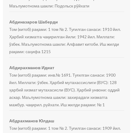
Маълумотнома шакли: Подольск рўйхати
Абдиназаров Шаберди
Том (китоб) рақами: 1 том № 2. Туғилган санаси: 1910 йил.
Ҳарбий хизматга чақирилган йили: 1942 йил. Миллати:
ўзбек. Маълумотнома шакли: Алфавит китоби. Иш жилди
рақами: саҳифа 1215
Абдирахманов Идиат
Том (китоб) рақами: инв.№ 1691. Туғилган санаси: 1900
йил. Миллати: ўзбек. Ҳарбий мутахассислиги (ВУС): 128
ҳарбий хизмат мутахасисли (ВУС). Ҳарбий унвони: оддий
аскар. Маълумотнома шакли: захирадаги хизматга
мажбур. чақирил. руйхати. Иш жилди рақами: № 1
Абдрахманов Юлдаш
Том (китоб) рақами: 1 том № 2. Туғилган санаси: 1909 йил.