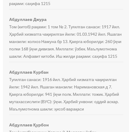
рақами: саҳифа 1215
Абдуллаев Джура
Том (китоб) рақами: 1 том № 2. Туғилган санаси: 1917 йил.
Ҳарбий хизматга чақирилган йили: 01.03.1942 йил. Яшаган
манзили: колхоз Намуна бр 13. Қаерга юборилди: 260 ўқчи
полки 168 ўқчи дивизия. Миллати: ўзбек. Маълумотнома
шакли: Алфавит китоби. Иш жилди рақами: саҳифа 1215
Абдуллаев Курбан
Туғилган санаси: 1916 йил. Ҳарбий хизматга чақирилган
йили: 1942 йил. Яшаган манзили: Наримановская д 7.
Қаерга юборилди: 941 ўқчи полк. Миллати: тожик. Ҳарбий
мутахассислиги (ВУС): ўқчи. Ҳарбий унвони: оддий аскар.
Маълумотнома шакли: ҳисоб варақаси
Абдуллаев Қурбон