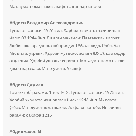
Маълумотнома шакли: вафот этганлар китоби
Абдиев Владимир Александрович
Туғилган санаси: 1926 йил. Ҳарбий хизматга чақирилган
йили: 03.1944 йил. Яшаган манзили: Паэтавский вилоят
Любин шахар. Қаерга юборилди: 196 алохида. Рабч. Бат.
Миллати: украин. Ҳарбий мутахассислиги (ВУС): командир
отдления. Ҳарбий унвони: сержант. Маълумотнома шакли:
ҳисоб варақаси. Маълумоти: 9 синф
Абдиев Джуман
Том (китоб) рақами: 1 том № 2. Туғилган санаси: 1925 йил.
Ҳарбий хизматга чақирилган йили: 1943 йил. Миллати:
ўзбек. Маълумотнома шакли: Алфавит китоби. Иш жилди
рақами: саҳифа 1215
Абдилмасов М