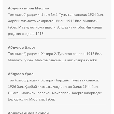
Абдулназиров Муслим
Том (китоб) рақами: 1 том № 2. Туғилган санаси: 1924 йил.
Ҳарбий хизматга чақирилган йили: 1942 йил. Миллати:
ўзбек. Маълумотнома шакли: Алфавит китоби. Иш жилди
рақами: саҳифа 1215
Абдулов Барот
Том (китоб) рақами: Хотира 2. Туғилган санаси: 1915 йил.
Миллати: ўзбек. Маълумотнома шакли: хотира китоби
Абдулов Урол
Том (китоб) рақами: Хотира - барҳаёт. Туғилган санаси:
1926 йил. Ҳарбий хизматга чақирилган йили: 1944 йил.
Яшаган манзили: Корахон махалласи. Қаерга юборилди:
Белоруссия. Миллати: ўзбек
Абдулхакимов Курбон