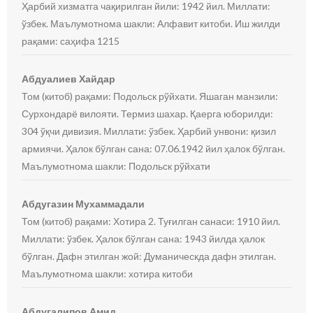
Ҳарбий хизматга чақирилган йили: 1942 йил. Миллати:
ўзбек. Маълумотнома шакли: Алфавит китоби. Иш жилди
рақами: саҳифа 1215
Абдуалиев Хайдар
Том (китоб) рақами: Подольск рўйхати. Яшаган манзили:
Сурхондарё вилояти. Термиз шахар. Қаерга юборилди:
304 ўқчи дивизия. Миллати: ўзбек. Ҳарбий унвони: қизил
армиячи. Ҳалок бўлган сана: 07.06.1942 йил ҳалок бўлган.
Маълумотнома шакли: Подольск рўйхати
Абдугазин Мухаммадали
Том (китоб) рақами: Хотира 2. Туғилган санаси: 1910 йил.
Миллати: ўзбек. Ҳалок бўлган сана: 1943 йилда ҳалок
бўлган. Дафн этилган жой: Думаническда дафн этилган.
Маълумотнома шакли: хотира китоби
Абдугалипов Амид