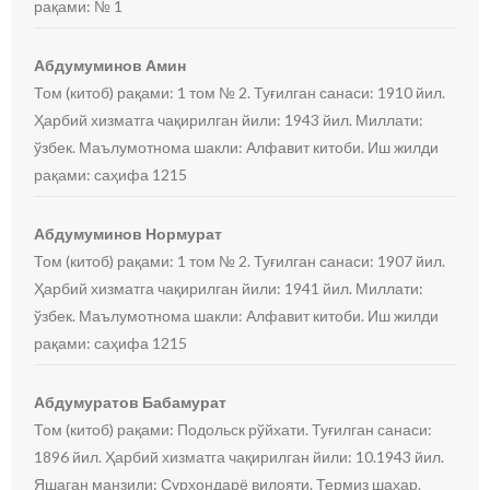
рақами: № 1
Абдумуминов Амин
Том (китоб) рақами: 1 том № 2. Туғилган санаси: 1910 йил.
Ҳарбий хизматга чақирилган йили: 1943 йил. Миллати:
ўзбек. Маълумотнома шакли: Алфавит китоби. Иш жилди
рақами: саҳифа 1215
Абдумуминов Нормурат
Том (китоб) рақами: 1 том № 2. Туғилган санаси: 1907 йил.
Ҳарбий хизматга чақирилган йили: 1941 йил. Миллати:
ўзбек. Маълумотнома шакли: Алфавит китоби. Иш жилди
рақами: саҳифа 1215
Абдумуратов Бабамурат
Том (китоб) рақами: Подольск рўйхати. Туғилган санаси:
1896 йил. Ҳарбий хизматга чақирилган йили: 10.1943 йил.
Яшаган манзили: Сурхондарё вилояти. Термиз шахар.