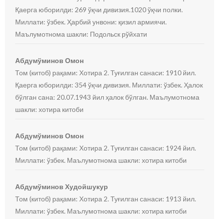
Қаерга юборилди: 269 ўқчи дивизия.1020 ўқчи полки.
Миллати: ўзбек. Ҳарбий унвони: қизил армиячи.
Маълумотнома шакли: Подольск рўйхати
Абдумўминов Омон
Том (китоб) рақами: Хотира 2. Туғилган санаси: 1910 йил.
Қаерга юборилди: 354 ўқчи дивизия. Миллати: ўзбек. Ҳалок
бўлган сана: 20.07.1943 йил ҳалок бўлган. Маълумотнома
шакли: хотира китоби
Абдумўминов Омон
Том (китоб) рақами: Хотира 2. Туғилган санаси: 1924 йил.
Миллати: ўзбек. Маълумотнома шакли: хотира китоби
Абдумўминов Худойшукур
Том (китоб) рақами: Хотира 2. Туғилган санаси: 1913 йил.
Миллати: ўзбек. Маълумотнома шакли: хотира китоби