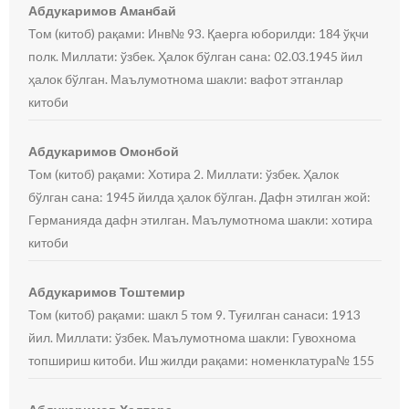
Абдукаримов Аманбай
Том (китоб) рақами: Инв№ 93. Қаерга юборилди: 184 ўқчи
полк. Миллати: ўзбек. Ҳалок бўлган сана: 02.03.1945 йил
ҳалок бўлган. Маълумотнома шакли: вафот этганлар
китоби
Абдукаримов Омонбой
Том (китоб) рақами: Хотира 2. Миллати: ўзбек. Ҳалок
бўлган сана: 1945 йилда ҳалок бўлган. Дафн этилган жой:
Германияда дафн этилган. Маълумотнома шакли: хотира
китоби
Абдукаримов Тоштемир
Том (китоб) рақами: шакл 5 том 9. Туғилган санаси: 1913
йил. Миллати: ўзбек. Маълумотнома шакли: Гувохнома
топшириш китоби. Иш жилди рақами: номенклатура№ 155