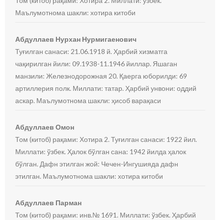
Том (китоб) рақами: Хотира 2. Миллати: ўзбек.
Маълумотнома шакли: хотира китоби
Абдуллаев Нурхан Нурмигаенович
Туғилган санаси: 21.06.1918 й. Ҳарбий хизматга
чақирилган йили: 09.1938-11.1946 йиллар. Яшаган
манзили: Железнодорожная 20. Қаерга юборилди: 69
артиллерия полк. Миллати: татар. Ҳарбий унвони: оддий
аскар. Маълумотнома шакли: ҳисоб варақаси
Абдуллаев Омон
Том (китоб) рақами: Хотира 2. Туғилган санаси: 1922 йил.
Миллати: ўзбек. Ҳалок бўлган сана: 1942 йилда ҳалок
бўлган. Дафн этилган жой: Чечен-Ингушияда дафн
этилган. Маълумотнома шакли: хотира китоби
Абдуллаев Парман
Том (китоб) рақами: инв.№ 1691. Миллати: ўзбек. Ҳарбий