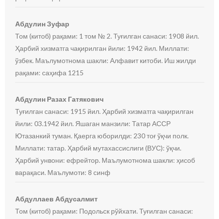
Абдулин Зуфар
Том (китоб) рақами: 1 том № 2. Туғилган санаси: 1908 йил.
Ҳарбий хизматга чақирилган йили: 1942 йил. Миллати:
ўзбек. Маълумотнома шакли: Алфавит китоби. Иш жилди
рақами: саҳифа 1215
Абдулин Разах Гатякович
Туғилган санаси: 1915 йил. Ҳарбий хизматга чақирилган
йили: 03.1942 йил. Яшаган манзили: Татар АССР
Ютазанкий туман. Қаерга юборилди: 230 тоғ ўқчи полк.
Миллати: татар. Ҳарбий мутахассислиги (ВУС): ўқчи.
Ҳарбий унвони: ефрейтор. Маълумотнома шакли: ҳисоб
варақаси. Маълумоти: 8 синф
Абдуллаев Абдусалмит
Том (китоб) рақами: Подольск рўйхати. Туғилган санаси: