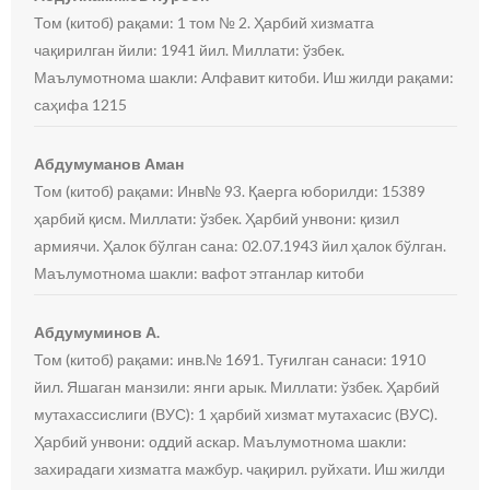
Том (китоб) рақами: 1 том № 2. Ҳарбий хизматга
чақирилган йили: 1941 йил. Миллати: ўзбек.
Маълумотнома шакли: Алфавит китоби. Иш жилди рақами:
саҳифа 1215
Абдумуманов Аман
Том (китоб) рақами: Инв№ 93. Қаерга юборилди: 15389
ҳарбий қисм. Миллати: ўзбек. Ҳарбий унвони: қизил
армиячи. Ҳалок бўлган сана: 02.07.1943 йил ҳалок бўлган.
Маълумотнома шакли: вафот этганлар китоби
Абдумуминов А.
Том (китоб) рақами: инв.№ 1691. Туғилган санаси: 1910
йил. Яшаган манзили: янги арык. Миллати: ўзбек. Ҳарбий
мутахассислиги (ВУС): 1 ҳарбий хизмат мутахасис (ВУС).
Ҳарбий унвони: оддий аскар. Маълумотнома шакли:
захирадаги хизматга мажбур. чақирил. руйхати. Иш жилди