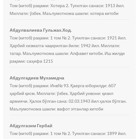
Том (китоб) рақами: Хотира 2. Туғилган санаси: 1913 йил.
Миллати: ўзбек. Маълумотнома шакли: хотира китоби
Абдулвалиева Гульжах.Ход.
Том (китоб) рақами: 1 том № 2. Туғилган санаси: 1921 йил.
Ҳарбий хизматга чақирилган йили: 1942 йил. Миллати:
татар. Маълумотнома шакли: Алфавит китоби. Иш жилди
рақами: саҳифа 1215
Абдулгадиев Мухамедча
Том (китоб) рақами: Инв№ 93. Қаерга юборилди: 607
ҳарбий қисм. Миллати: ўзбек. Ҳарбий унвони: қизил
армиячи. Ҳалок бўлган сана: 02.03.1943 йил ҳалок бўлган.
Маълумотнома шакли: вафот этганлар китоби
Абдулгазим Гербай
Том (китоб) рақами: 1 том № 2. Туғилган санаси: 1899 йил.