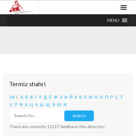
MENU
Termiz shahri
All
|
А
Б
В
Г
Ғ
Д
Ё
Ж
З
И
Й
К
Қ
Л
М
Н
О
П
Р
С
Т
У
Ў
Ф
Х
Ц
Ч
Ш
Щ
Э
Ю
Я
There are currently 12227 familiya in this directory