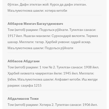
бўлган. Дафн этилган жой: Курск да дафн этилган.
Маълумотнома шакли: хотира китоби
Аббаров Мингач Багаутдинович
Том (китоб) рақами: Подольск рўйхати. Туғилган санаси:
1917 йил. Яшаган манзили: Сурхондарё вилояти. Термиз
шахар. Миллати: татар. Ҳарбий унвони: оддий аскар.
Маълумотнома шакли: Подольск рўйхати
Аббасов Абдугани
Том (китоб) рақами: 1 том № 2. Туғилган санаси: 1908 йил.
Ҳарбий хизматга чақирилган йили: 1945 йил. Миллати:
ўзбек. Маълумотнома шакли: Алфавит китоби. Иш жилди
рақами: саҳифа 1215
Абдалмасов Тожи
Том (китоб) рақами: Хотира 2. Туғилган санаси: 1906 йил.