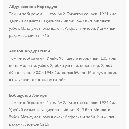
Абдуназаров Нартадуш
Том (китоб) рақами: 1 том № 2. Туғилган санаси: 1921 йил.
Ҳарбий хизматга чақирилган йили: 1943 йил. Миллати:
ўзбек. Маълумотнома шакли: Алфавит китоби. Иш жилди
рақами: саҳифа 1215
Азизов Абдурахмон
Том (китоб) рақами: Инв№ 93. Қаерга юборилди: 135 ўқчи
полк. Миллати: ўзбек. Ҳарбий унвони: ефрейтор. Ҳалок
бўлган сана: 30.07.1943 йил ҳалок бўлган. Маълумотнома
шакли: вафот этганлар китоби
Бабақулов Ачимун
Том (китоб) рақами: 1 том № 2. Туғилган санаси: 1924 йил.
Ҳарбий хизматга чақирилган йили: 1943 йил. Миллати:
ўзбек. Маълумотнома шакли: Алфавит китоби. Иш жилди
рақами: саҳифа 1215