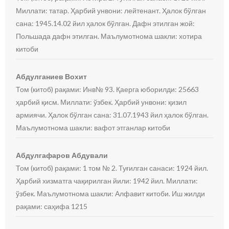
Миллати: татар. Ҳарбий унвони: лейтенант. Ҳалок бўлган
сана: 1945.14.02 йил ҳалок бўлган. Дафн этилган жой:
Польшада дафн этилган. Маълумотнома шакли: хотира
китоби
Абдулганиев Вохит
Том (китоб) рақами: Инв№ 93. Қаерга юборилди: 25663
ҳарбий қисм. Миллати: ўзбек. Ҳарбий унвони: қизил
армиячи. Ҳалок бўлган сана: 31.07.1943 йил ҳалок бўлган.
Маълумотнома шакли: вафот этганлар китоби
Абдулгафаров Абдували
Том (китоб) рақами: 1 том № 2. Туғилган санаси: 1924 йил.
Ҳарбий хизматга чақирилган йили: 1942 йил. Миллати:
ўзбек. Маълумотнома шакли: Алфавит китоби. Иш жилди
рақами: саҳифа 1215