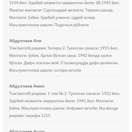
1924 йил. Ҳарбий хизматга чақирилган йили: 08.1942 йил.
Яшаган манзили: Сурхондарё вилояти. Термиз шахар.
Миллати: ўзбек. Ҳарбий унвони: оддий аскар.
Маълумотнома шакли: Подольск рўйхати
Абдуллаев Али
Том (китоб) рақами: Хотира 2. Туғилган санаси: 1915 йил.
Миллати: ўзбек. Ҳалок бўлган сана: 1942 йилда ҳалок
бўлган. Дафн этилган жой: Сталинградда дафн қилинган.
Маълумотнома шакли: хотира китоби
Абдуллаев Амин
Том (китоб) рақами: 1 том № 2. Туғилган санаси: 1922 йил.
Ҳарбий хизматга чақирилган йили: 1941 йил. Миллати:
ўзбек. Маълумотнома шакли: Алфавит китоби. Иш жилди
рақами: саҳифа 1215
Абдуллаев Ашур