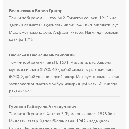
Белоножкин Борис Григор.
Том (китоб) рақами: 1 том № 2. Туғилган санаси: 1915 йил.
Ҳарбий хизматга чақирилган йили: 1941 йил. Миллати: рус.
Маълумотнома шакли: Алфавит китоби. Иш жилди рақами:
саҳифа 1215
Васильев Василий Михайлович
Том (китоб) рақами: инв.№ 1691. Миллати: рус. Ҳарбий
мутахассислиги (ВУС): 40 ҳарбий хизмат мутахасислиги
(ВУС). Ҳарбий унвони: оддий аскар. Маълумотнома шакли:
захирадаги хизматга мажбур. чақирил. руйхати. Иш жилди
рақами: № 1
Гумеров Гайфулла Ахмедулович
Том (китоб) рақами: Хотира 2. Туғилган санаси: 1898 йил.
Миллати: татар. Ҳалок бўлган сана: 1942 йилда ҳалок
бўлган. Дафн этилган жой: Сталинградда дафн қилинган.