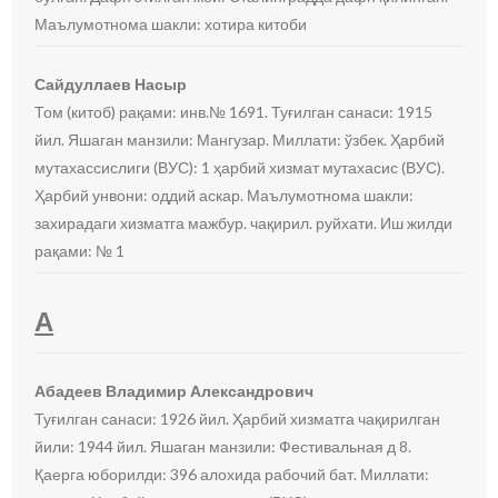
Маълумотнома шакли: хотира китоби
Сайдуллаев Насыр
Том (китоб) рақами: инв.№ 1691. Туғилган санаси: 1915
йил. Яшаган манзили: Мангузар. Миллати: ўзбек. Ҳарбий
мутахассислиги (ВУС): 1 ҳарбий хизмат мутахасис (ВУС).
Ҳарбий унвони: оддий аскар. Маълумотнома шакли:
захирадаги хизматга мажбур. чақирил. руйхати. Иш жилди
рақами: № 1
А
Абадеев Владимир Александрович
Туғилган санаси: 1926 йил. Ҳарбий хизматга чақирилган
йили: 1944 йил. Яшаган манзили: Фестивальная д 8.
Қаерга юборилди: 396 алохида рабочий бат. Миллати: