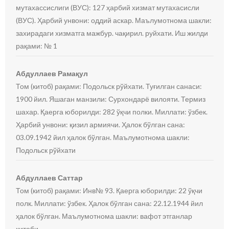
мутахассислиги (ВУС): 127 ҳарбий хизмат мутахасисли
(ВУС). Ҳарбий унвони: оддий аскар. Маълумотнома шакли:
захирадаги хизматга мажбур. чақирил. руйхати. Иш жилди
рақами: № 1
Абдуллаев Рамақул
Том (китоб) рақами: Подольск рўйхати. Туғилган санаси:
1900 йил. Яшаган манзили: Сурхондарё вилояти. Термиз
шахар. Қаерга юборилди: 282 ўқчи полки. Миллати: ўзбек.
Ҳарбий унвони: қизил армиячи. Ҳалок бўлган сана:
03.09.1942 йил ҳалок бўлган. Маълумотнома шакли:
Подольск рўйхати
Абдуллаев Саттар
Том (китоб) рақами: Инв№ 93. Қаерга юборилди: 22 ўқчи
полк. Миллати: ўзбек. Ҳалок бўлган сана: 22.12.1944 йил
ҳалок бўлган. Маълумотнома шакли: вафот этганлар
китоби