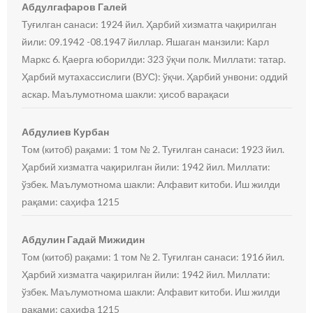
Абдулгафаров Галей
Туғилган санаси: 1924 йил. Ҳарбий хизматга чақирилган
йили: 09.1942 -08.1947 йиллар. Яшаган манзили: Карл
Маркс 6. Қаерга юборилди: 323 ўқчи полк. Миллати: татар.
Ҳарбий мутахассислиги (ВУС): ўқчи. Ҳарбий унвони: оддий
аскар. Маълумотнома шакли: ҳисоб варақаси
Абдулиев Курбан
Том (китоб) рақами: 1 том № 2. Туғилган санаси: 1923 йил.
Ҳарбий хизматга чақирилган йили: 1942 йил. Миллати:
ўзбек. Маълумотнома шакли: Алфавит китоби. Иш жилди
рақами: саҳифа 1215
Абдулин Гадай Мижидин
Том (китоб) рақами: 1 том № 2. Туғилган санаси: 1916 йил.
Ҳарбий хизматга чақирилган йили: 1942 йил. Миллати:
ўзбек. Маълумотнома шакли: Алфавит китоби. Иш жилди
рақами: саҳифа 1215