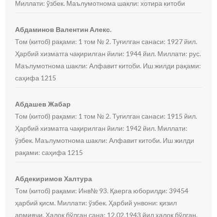
Миллати: ўзбек. Маълумотнома шакли: хотира китоби
Абдаминов Валентин Алекс.
Том (китоб) рақами: 1 том № 2. Туғилган санаси: 1927 йил.
Ҳарбий хизматга чақирилган йили: 1944 йил. Миллати: рус.
Маълумотнома шакли: Алфавит китоби. Иш жилди рақами:
саҳифа 1215
Абдашев Жабар
Том (китоб) рақами: 1 том № 2. Туғилган санаси: 1915 йил.
Ҳарбий хизматга чақирилган йили: 1942 йил. Миллати:
ўзбек. Маълумотнома шакли: Алфавит китоби. Иш жилди
рақами: саҳифа 1215
Абдекиримов Халтура
Том (китоб) рақами: Инв№ 93. Қаерга юборилди: 39454
ҳарбий қисм. Миллати: ўзбек. Ҳарбий унвони: қизил
армиячи. Ҳалок бўлган сана: 12.02.1943 йил ҳалок бўлган.