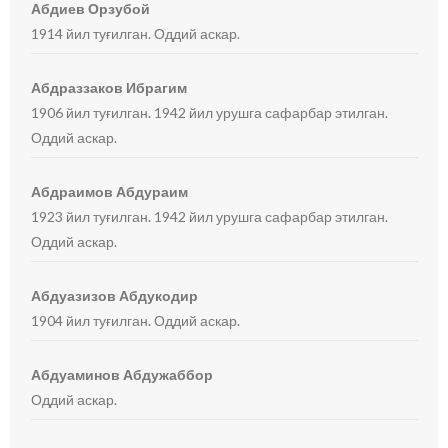
Абдиев Орзубой
1914 йил туғилган. Оддий аскар.
Абдраззаков Ибрагим
1906 йил туғилган. 1942 йил урушга сафарбар этилган.
Оддий аскар.
Абдраимов Абдураим
1923 йил туғилган. 1942 йил урушга сафарбар этилган.
Оддий аскар.
Абдуазизов Абдукодир
1904 йил туғилган. Оддий аскар.
Абдуаминов Абдужаббор
Оддий аскар.