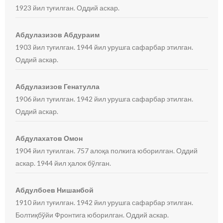
1923 йил туғилган. Оддий аскар.
Абдулазизов Абдураим
1903 йил туғилган. 1944 йил урушга сафарбар этилган.
Оддий аскар.
Абдулазизов Генатулла
1906 йил туғилган. 1942 йил урушга сафарбар этилган.
Оддий аскар.
Абдулахатов Омон
1904 йил туғилган. 757 алоқа полкига юборилган. Оддий
аскар. 1944 йил ҳалок бўлган.
Абдулбоев Нишанбой
1910 йил туғилган. 1942 йил урушга сафарбар этилган.
Болтиқбўйи Фронтига юборилган. Оддий аскар.