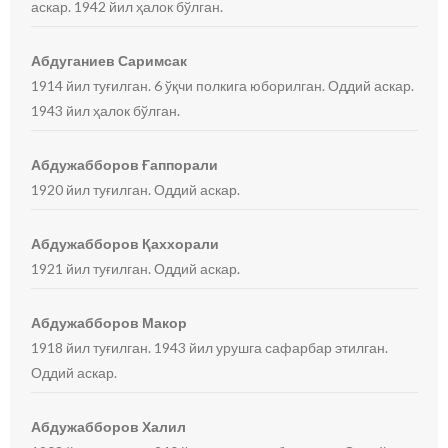
аскар. 1942 йил ҳалок бўлган.
Абдуганиев Саримсак
1914 йил туғилган. 6 ўқчи полкига юборилган. Оддий аскар.
1943 йил ҳалок бўлган.
Абдужабборов Ғаппорали
1920 йил туғилган. Оддий аскар.
Абдужабборов Қаххорали
1921 йил туғилган. Оддий аскар.
Абдужабборов Макор
1918 йил туғилган. 1943 йил урушга сафарбар этилган.
Оддий аскар.
Абдужабборов Халил