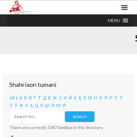
MENU
Shahrixon tumani
All
|
А
Б
В
Г
Ғ
Д
Е
Ж
З
И
Й
К
Қ
Л
М
Н
О
П
Р
С
Т
У
Ў
Ф
Х
Ҳ
Ц
Ч
Ш
Э
Ю
Я
There are currently 7387 familiya in this directory