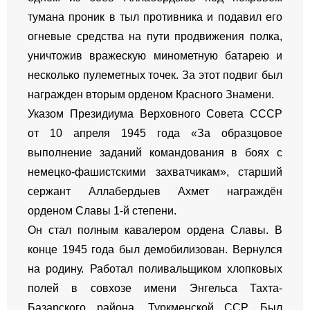
тумана проник в тыл противника и подавил его
огневые средства на пути продвижения полка,
уничтожив вражескую минометную батарею и
несколько пулеметных точек. За этот подвиг был
награжден вторым орденом Красного Знамени.
Указом Президиума Верховного Совета СССР
от 10 апреля 1945 года «За образцовое
выполнение заданий командования в боях с
немецко-фашистскими захватчикам», старший
сержант Аллабердыев Ахмет награждён
орденом Славы 1-й степени.
Он стал полным кавалером ордена Славы. В
конце 1945 года был демобилизован. Вернулся
на родину. Работал поливальщиком хлопковых
полей в совхозе имени Энгельса Тахта-
Базарского района, Туркменской ССР. Был