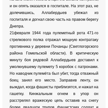
и он опять оказался в госпитале. На этот раз, не
долечившись, Аллабердыев убежал из
госпиталя и догнал свою часть на правом берегу
Днепра.
21февраля 1944 года пулеметный рота 471-го
стрелкового полка отражал мощную контратаку
противника у деревни Почанцы (Светлогорского
района Гомельской области). В критическую
минуту боя рядовой Аллабердыев доставил к
умолкнувшему пулемету 5 коробок с патронами.
Но наводчик пулемёта был убит, тогда отважный
боец занял его место. Заправив ленту, он
выждал, когда фашисты приблизятся, и нажал на
гашетку. Кинжальным огнем в упор он
расстрелял вражескую цепь оставив на снегу
более двадцати трупов фашистских солдат и