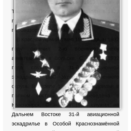
Родился 21 декабря 1913 года в
Ташкенте. После окончания школы в 1929
году работал на Ташкентском
паровозоремонтном заводе.
В Красной Армии с мая 1931 года. В 1932
году окончил 2-ю военную школу
авиатехников в Вольске. С августа 1932
года служил в 31-й авиационной
эскадрилье ВВС Украинского военного
округа. В апреле 1934 года эскадрилья в
полном составе была переведена в
Красноярск. С ноября 1937 служил на
Дальнем Востоке 31-й авиационной
эскадрилье в Особой Краснознамённой