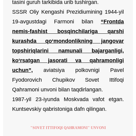
tasini guruh tarkibida urib tushirgan.
SSSR Oliy Kengashi Prezidiumining 1944-yil
19-avgustdagi Farmoni bilan
“Frontda
nemis-fashist bosqinchilariga qarshi
kurashda qo‘mondonlikning jangovar
topshiriqlarini namunali bajarganligi,
ko‘rsatgan jasorati va qahramonligi
uchun”,
aviatsiya polkovnigi Pavel
Fyodorovich Chupikov Sovet Ittifoqi
Qahramoni unvoni bilan taqdirlangan.
1987-yil 23-iyunda Moskvada vafot etgan.
Kuntsevskiy qabristoniga dafn qilingan.
"SOVET ITTIFOQI QAHRAMONI" UNVONI