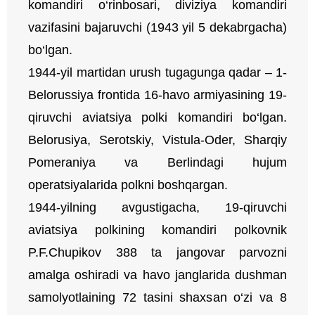
komandiri o‘rinbosari, diviziya komandiri
vazifasini bajaruvchi (1943 yil 5 dekabrgacha)
bo‘lgan.
1944-yil martidan urush tugagunga qadar – 1-
Belorussiya frontida 16-havo armiyasining 19-
qiruvchi aviatsiya polki komandiri bo‘lgan.
Belorusiya, Serotskiy, Vistula-Oder, Sharqiy
Pomeraniya va Berlindagi hujum
operatsiyalarida polkni boshqargan.
1944-yilning avgustigacha, 19-qiruvchi
aviatsiya polkining komandiri polkovnik
P.F.Chupikov 388 ta jangovar parvozni
amalga oshiradi va havo janglarida dushman
samolyotlaining 72 tasini shaxsan o‘zi va 8