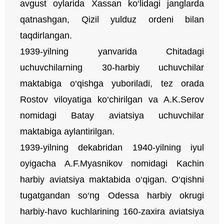
avgust oylarida Xassan ko‘lidagi janglarda
qatnashgan, Qizil yulduz ordeni bilan
taqdirlangan.
1939-yilning yanvarida Chitadagi
uchuvchilarning 30-harbiy uchuvchilar
maktabiga o‘qishga yuboriladi, tez orada
Rostov viloyatiga ko‘chirilgan va A.K.Serov
nomidagi Batay aviatsiya uchuvchilar
maktabiga aylantirilgan.
1939-yilning dekabridan 1940-yilning iyul
oyigacha A.F.Myasnikov nomidagi Kachin
harbiy aviatsiya maktabida o‘qigan. O‘qishni
tugatgandan so‘ng Odessa harbiy okrugi
harbiy-havo kuchlarining 160-zaxira aviatsiya