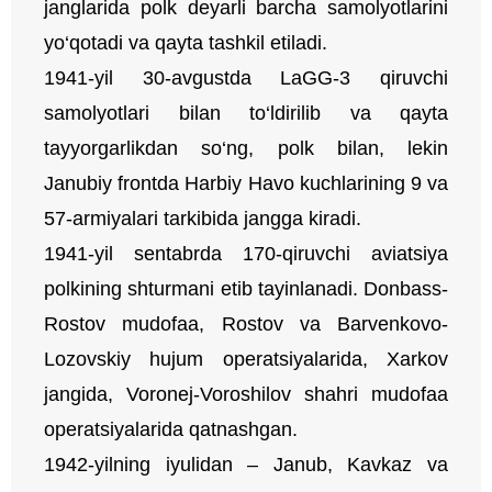
janglarida polk deyarli barcha samolyotlarini
yo‘qotadi va qayta tashkil etiladi.
1941-yil 30-avgustda LaGG-3 qiruvchi
samolyotlari bilan to‘ldirilib va qayta
tayyorgarlikdan so‘ng, polk bilan, lekin
Janubiy frontda Harbiy Havo kuchlarining 9 va
57-armiyalari tarkibida jangga kiradi.
1941-yil sentabrda 170-qiruvchi aviatsiya
polkining shturmani etib tayinlanadi. Donbass-
Rostov mudofaa, Rostov va Barvenkovo-
Lozovskiy hujum operatsiyalarida, Xarkov
jangida, Voronej-Voroshilov shahri mudofaa
operatsiyalarida qatnashgan.
1942-yilning iyulidan – Janub, Kavkaz va