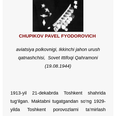
CHUPIKOV PAVEL FYODOROVICH
aviatsiya polkovnigi, Ikkinchi jahon urush
qatnashchisi,
Sovet Ittifoqi Qahramoni
(
19.08.1944
)
1913-yil 21-dekabrda Toshkent shahrida
tug‘ilgan. Maktabni tugatgandan so‘ng 1929-
yilda Toshkent porovozlarni ta’mirlash