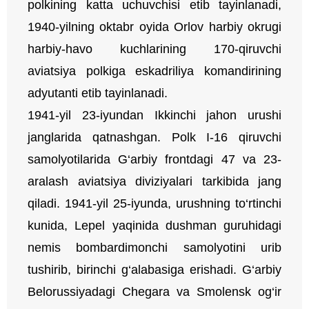
polkining katta uchuvchisi etib tayinlanadi,
1940-yilning oktabr oyida Orlov harbiy okrugi
harbiy-havo kuchlarining 170-qiruvchi
aviatsiya polkiga eskadriliya komandirining
adyutanti etib tayinlanadi.
1941-yil 23-iyundan Ikkinchi jahon urushi
janglarida qatnashgan. Polk I-16 qiruvchi
samolyotilarida G‘arbiy frontdagi 47 va 23-
aralash aviatsiya diviziyalari tarkibida jang
qiladi. 1941-yil 25-iyunda, urushning to‘rtinchi
kunida, Lepel yaqinida dushman guruhidagi
nemis bombardimonchi samolyotini urib
tushirib, birinchi g‘alabasiga erishadi. G‘arbiy
Belorussiyadagi Chegara va Smolensk og‘ir