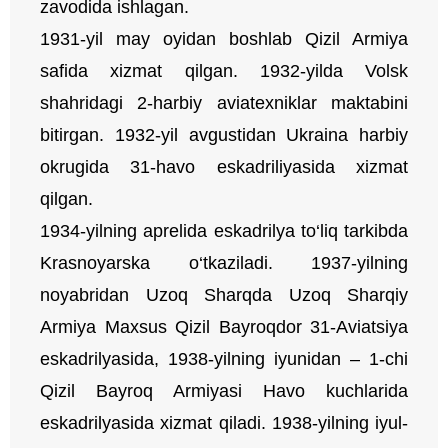
zavodida ishlagan.
1931-yil may oyidan boshlab Qizil Armiya
safida xizmat qilgan. 1932-yilda Volsk
shahridagi 2-harbiy aviatexniklar maktabini
bitirgan. 1932-yil avgustidan Ukraina harbiy
okrugida 31-havo eskadriliyasida xizmat
qilgan.
1934-yilning aprelida eskadrilya to‘liq tarkibda
Krasnoyarska o‘tkaziladi. 1937-yilning
noyabridan Uzoq Sharqda Uzoq Sharqiy
Armiya Maxsus Qizil Bayroqdor 31-Aviatsiya
eskadrilyasida, 1938-yilning iyunidan – 1-chi
Qizil Bayroq Armiyasi Havo kuchlarida
eskadrilyasida xizmat qiladi. 1938-yilning iyul-