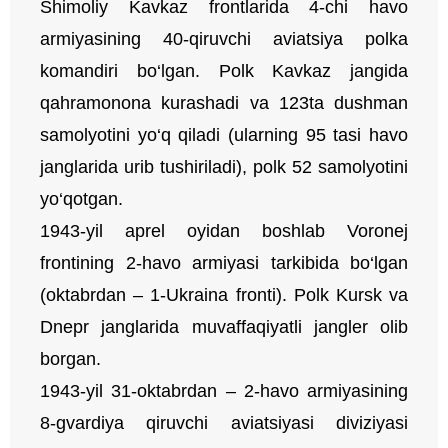
Shimoliy Kavkaz frontlarida 4-chi havo
armiyasining 40-qiruvchi aviatsiya polka
komandiri bo‘lgan. Polk Kavkaz jangida
qahramonona kurashadi va 123ta dushman
samolyotini yo‘q qiladi (ularning 95 tasi havo
janglarida urib tushiriladi), polk 52 samolyotini
yo‘qotgan.
1943-yil aprel oyidan boshlab Voronej
frontining 2-havo armiyasi tarkibida bo‘lgan
(oktabrdan – 1-Ukraina fronti). Polk Kursk va
Dnepr janglarida muvaffaqiyatli jangler olib
borgan.
1943-yil 31-oktabrdan – 2-havo armiyasining
8-gvardiya qiruvchi aviatsiyasi diviziyasi