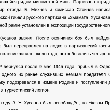
авшейся рядом миномётной мины. Партизана отряда
ир отряда Б. Михнев и комиссар Стойчев напис
еской гибели русского партизана «Зыамата Хусанова
рной рамке установлен в экспозиции государственног
Хусанов выжил. После окончания боя был найден
е был переправлен на лодке в партизанский госпи
овление заняло около года, потребовались четыре х
 вернулся после 9 мая 1945 года, прибыл в Одесс
 одного из ранее служивших немцам предателя б
ьку подозревался в измене Родине и поступлении
в Туркестанский легион.
 году З. У. Хусанов был освобождён, но Указом 