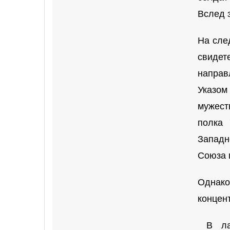
Вслед з
На сле
свидет
направ
Указом
мужест
полка 
Западн
Союза 
Однак
концен
В лаг