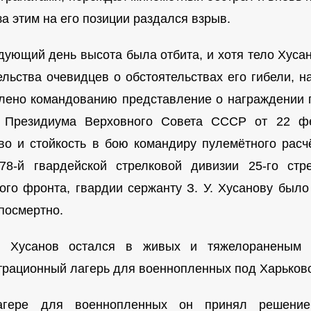
а этим на его позиции раздался взрыв.
дующий день высота была отбита, и хотя тело Хуса
ельства очевидцев о обстоятельствах его гибели, 
лено командованию представление о награждении п
 Президиума Верховного Совета СССР от 22 ф
во и стойкость в бою командиру пулемётного расчё
78-й гвардейской стрелковой дивизии 25-го стр
ого фронта, гвардии сержанту З. У. Хусанову было
посмертно.
о Хусанов остался в живых и тяжелораненым
трационный лагерь для военнопленных под Харьков
ере для военнопленных он принял решение 