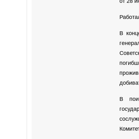
от 28 
Работа
В конц
генера
Советск
погибш
прожив
добива
В пои
госуда
сослуж
Комите