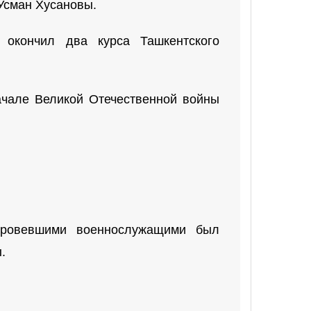
 Усман Хусановы.
 окончил два курса Ташкентского
ачале Великой Отечественной войны
оровевшими военнослужащими был
.