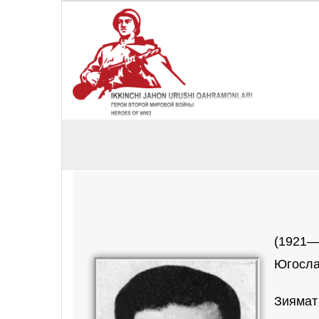
(1921—
Югосла
Зиямат