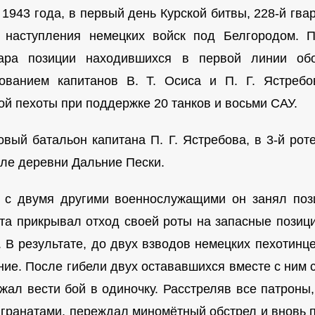
 1943 года, в первый день Курской битвы, 228-й гва
 наступления немецких войск под Белгородом. П
ара позиции находившихся в первой линии об
ованием капитанов В. Т. Осиса и П. Г. Ястреб
ой пехоты при поддержке 20 танков и восьми САУ.
овый батальон капитана П. Г. Ястребова, в 3-й роте
зле деревни Дальние Пески.
 с двумя другими военнослужащими он занял поз
та прикрывал отход своей роты на запасные позиц
. В результате, до двух взводов немецких пехотинце
ние. После гибели двух остававшихся вместе с ним с
жал вести бой в одиночку. Расстреляв все патроны
 гранатами, переждал миномётный обстрел и вновь по