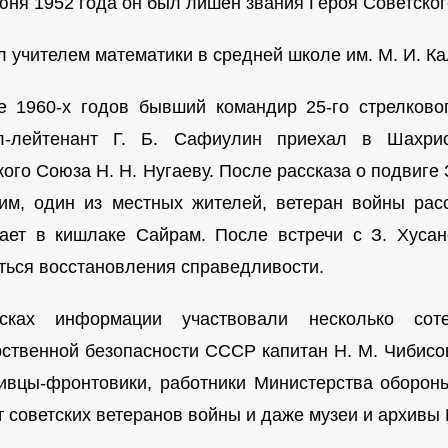
июня 1952 года он был лишён звания Героя Советско
л учителем математики в средней школе им. М. И. К
е 1960-х годов бывший командир 25-го стрелково
л-лейтенант Г. Б. Сафиулин приехал в Шахри
ого Союза Н. Н. Нугаеву. После рассказа о подвиге 
им, один из местных жителей, ветеран войны расс
ает в кишлаке Сайрам. После встречи с З. Хуса
ться восстановления справедливости.
сках информации участвовали несколько соте
рственной безопасности СССР капитан Н. М. Чибисо
ивцы-фронтовики, работники Министерства оборо
т советских ветеранов войны и даже музеи и архивы