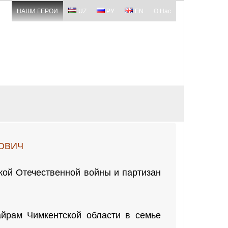
НАШИ ГЕРОИ
UZ
РУ
EN
О Нас
ОВИЧ
кой Отечественной войны и партизан
йрам Чимкентской области в семье