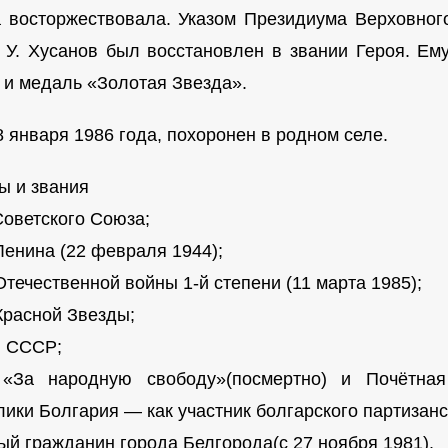
 восторжествовала. Указом Президиума Верховно
. У. Хусанов был восстановлен в звании Героя. Е
 и медаль «Золотая Звезда».
8 января 1986 года, похоронен в родном селе.
ы и звания
Советского Союза;
Ленина (22 февраля 1944);
течественной войны 1-й степени (11 марта 1985);
Красной Звезды;
 СССР;
«За народную свободу»(посмертно) и Почётная
лики Болгария — как участник болгарского партизан
ый гражданин города Белгорода(с 27 ноября 1981).