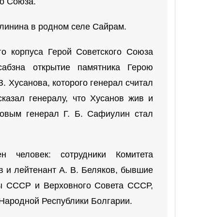
го Союза.
алинина в родном селе Сайрам.
го корпуса Герой Советского Союза
сабзна открытие памятника Герою
З. Хусанова, которого генерал считал
казал генералу, что Хусанов жив и
новым генерал Г. Б. Сафиулин стал
н человек: сотрудники Комитета
в и лейтенант А. В. Беляков, бывшие
ны СССР и Верховного Совета СССР,
 Народной Республики Болгарии.