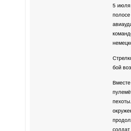
5 июля
полосе
авиауд
команд
немецк
Стрелк
бой во
Вместе
пулемё
пехоты
окруже
продол
солдат