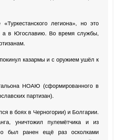
«Туркестанского легиона», но это
, а в Югославию. Во время службы,
ртизанам.
 покинул казармы и с оружием ушёл к
атальона НОАЮ (сформированного в
славских партизан).
ся в боях в Черногории) и Болгарии.
га, уничтожил пулемётчика и из
 но был ранен ещё раз осколками