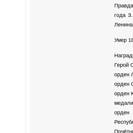
Правда
года З
Ленина
Умер 1
Наград
Герой 
орден 
орден О
орден 
медали
орден 
Респуб
Почётн