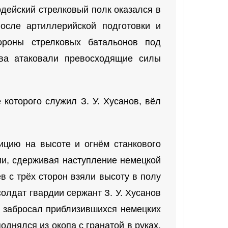
рдейский стрелковый полк оказался в
осле артиллерийской подготовки и
ороны стрелковых батальонов под
ова атаковали превосходящие силы
 которого служил З. У. Хусанов, вёл
ицию на высоте и огнём станкового
ии, сдерживая наступление немецкой
в с трёх сторон взяли высоту в полу
олдат гвардии сержант З. У. Хусанов
, забросал приблизившихся немецких
днялся из окопа с гранатой в руках.