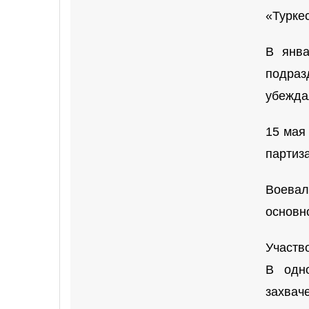
«Турке
В янва
подраз
убежда
15 мая
партиз
Воевал
основн
Участв
В одн
захвач