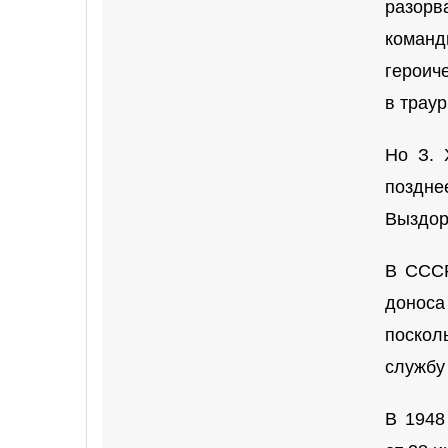
разорв
команд
героич
в трау
Но З. 
поздне
Выздор
В СССР
доноса
поскол
службу 
В 1948