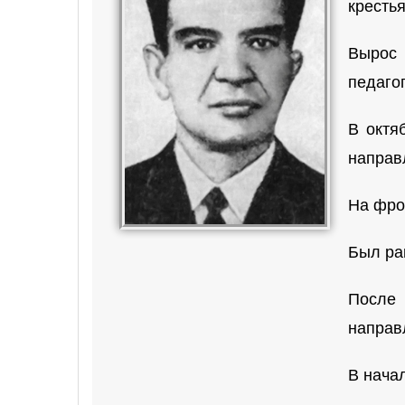
кресть
Вырос 
педагог
В октя
направ
На фрон
Был ра
После
направ
В начал