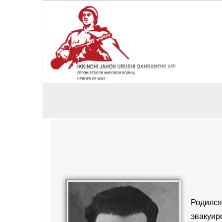
Родилс
эвакуир