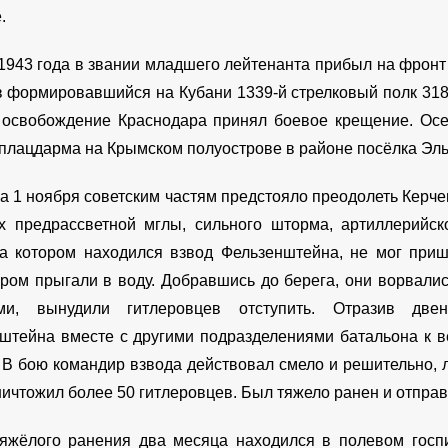
.
1943 года в звании младшего лейтенанта прибыл на фронт
в формировавшийся на Кубани 1339-й стрелковый полк 318-
 освобождение Краснодара принял боевое крещение. Осе
 плацдарма на Крымском полуострове в районе посёлка Эль
на 1 ноября советским частям предстояло преодолеть Керче
х предрассветной мглы, сильного шторма, артиллерийск
на котором находился взвод Фельзенштейна, не мог приш
ром прыгали в воду. Добравшись до берега, они ворвалис
ами, вынудили гитлеровцев отступить. Отразив две
штейна вместе с другими подразделениями батальона к в
. В бою командир взвода действовал смело и решительно,
ничтожил более 50 гитлеровцев. Был тяжело ранен и отправ
яжёлого ранения два месяца находился в полевом госпи