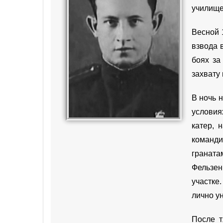
училище
Весной 
взвода 
боях за
захвату
В ночь 
условия
катер, 
команди
гранат
Фельзен
участке
лично у
После т