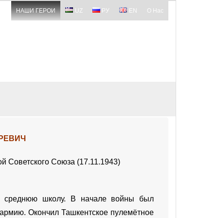
НАШИ ГЕРОИ
UZ
РУ
EN
О Нас
РЕВИЧ
й Советского Союза (17.11.1943)
л среднюю школу. В начале войны был
ю армию. Окончил Ташкентское пулемётное