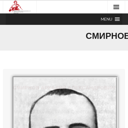
MENU
СМИРНОВ
СМИРНОВ АРКАДИЙ АЛЕКСАНДРОВИЧ
гвардии полковник,
участник Второй
Мировой Войны,
Герой Советского Союза
(15.05.1946)