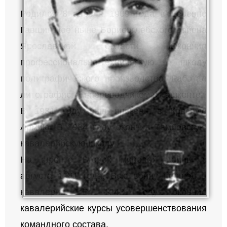
Родился 8 апреля 1909 года в деревне
Гавшинское ныне Борисоглебского района
Ярославской области. Окончил
профессионально-техническую школу
полиграфического производства. Работал
литографистом-переводчиком в Ташкенте.
В 1931 году был призван в Красную
Армию. В 1934 году окончил Тамбовскую
кавалерийскую школу.
На фронте Второй мировой войны с
августа 1941 года. Всю войну прошёл в
кавалерии. В 1942 году окончил
кавалерийские курсы усовершенствования
командного состава.