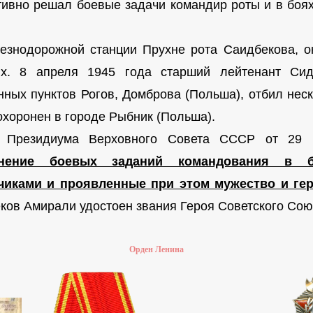
ивно решал боевые задачи командир роты и в боях
езнодорожной станции Прухне рота Саидбекова, ок
х. 8 апреля 1945 года старший лейтенант Си
нных пунктов Рогов, Домброва (Польша), отбил неск
охоронен в городе Рыбник (Польша).
м Президиума Верховного Совета СССР от 29
нение боевых заданий командования в б
чиками и проявленные при этом мужество и ге
ков Амирали удостоен звания Героя Советского Союз
Орден Ленина