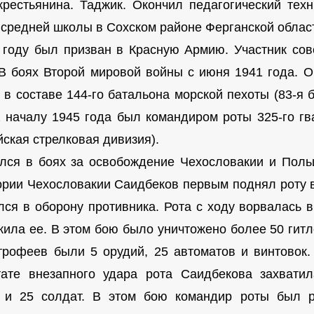
крестьянина. Таджик. Окончил педагогический тех
 средней школы в Сохском районе Ферганской облас
 году был призван в Красную Армию. Участник сов
 В боях Второй мировой войны с июня 1941 года. 
 в составе 144-го батальона морской пехоты (83-я
К началу 1945 года был командиром роты 325-го гв
йская стрелковая дивизия).
лся в боях за освобождение Чехословакии и Польш
ории Чехословакии Саидбеков первым поднял роту в
лся в оборону противника. Рота с ходу ворвалась в
жила ее. В этом бою было уничтожено более 50 гитл
трофеев были 5 орудий, 25 автоматов и винтовок
тате внезапного удара рота Саидбекова захвати
 и 25 солдат. В этом бою командир роты был р