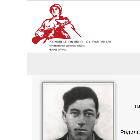
г
Родилс