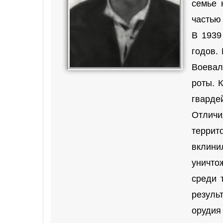
семье 
частью
В 1939
годов.
Воевал
роты. 
гварде
Отличи
террит
вклини
уничто
среди 
резуль
орудия