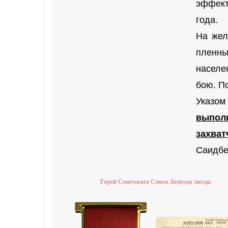
эффект
года.
На жел
пленны
населе
бою. П
Указо
выпол
захват
Саидбе
Герой Советского Союза Золотая звезда